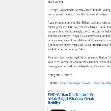
önem veriyor.
Belediye Başkanımızın Adnan Vurucu’nun da katıldığı H
hasreti çeken Hatay ve Belenlilerinde misafir ediyor.
Açılış programının ardından, Belen standını ziyaret
“Belen gerçekten tarihi ve yöresel tatlarıyla, ününü tü
yaratıyor. Narıyla, hurmasıyla, cevizli sucuğuyla, belb
adından söz ettiriyor, Sayın Başkanımızda tanıtım kon
buradan kendisine bir kez daha teşekkür etmek istiyo
çünkü buram buram memleket kokan ürünleri tatma fırsa
teşekkürlerimi sunuyorum” dedi.
Ziyaretlerinden dolayı teşekkürlerimi sunan Başkan Vu
kültürel ve yöresel tatlarını merak eden tüm İstanbull
Hatay günlerine bekliyor, sizlere de teşriflerinden d
Kategori:
Gündem
Etiketler:
belen belediye başkanı
,
belen beledi
← Önceki Haber
EHDAV’dan Din Kültürü Ve
Ahlak Bilgisi Kitabına Ortak
Reddiye