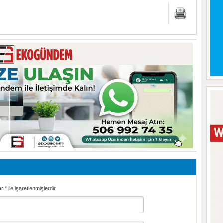
ar
*
ile işaretlenmişlerdir