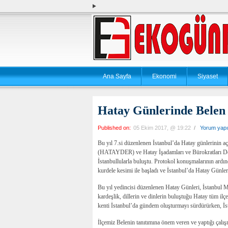
Ana Sayfa
Ekonomi
Siyaset
Hatay Günlerinde Belen 
Published on:
05 Ekim 2017, @ 19:22
/
Yorum yap
Bu yıl 7.si düzenlenen İstanbul’da Hatay günlerinin aç
(HATAYDER) ve Hatay İşadamları ve Bürokratları Dern
İstanbullularla buluştu. Protokol konuşmalarının ardı
kurdele kesimi ile başladı ve İstanbul’da Hatay Günler
Bu yıl yedincisi düzenlenen Hatay Günleri, İstanbul Ma
kardeşlik, dillerin ve dinlerin buluştuğu Hatay tüm ilçe
kenti İstanbul’da gündem oluşturmayı sürdürürken, İst
İlçemiz Belenin tanıtımına önem veren ve yaptığı çalışm