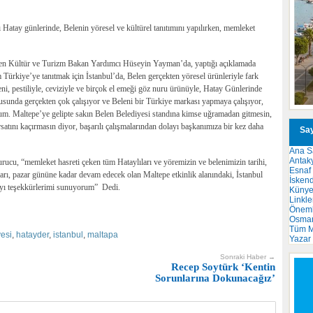
atay günlerinde, Belenin yöresel ve kültürel tanıtımını yapılırken, memleket
 eden Kültür ve Turizm Bakan Yardımcı Hüseyin Yayman’da, yaptığı açıklamada
m Türkiye’ye tanıtmak için İstanbul’da, Belen gerçekten yöresel ürünleriyle fark
eni, pestiliyle, ceviziyle ve birçok el emeği göz nuru ürünüyle, Hatay Günlerinde
usunda gerçekten çok çalışıyor ve Beleni bir Türkiye markası yapmaya çalışıyor,
rum. Maltepe’ye gelipte sakın Belen Belediyesi standına kimse uğramadan gitmesin,
tını kaçırmasın diyor, başarılı çalışmalarından dolayı başkanımıza bir kez daha
Say
Ana S
Antak
rucu, “memleket hasreti çeken tüm Hataylıları ve yöremizin ve belenimizin tarihi,
Esnaf
uları, pazar gününe kadar devam edecek olan Maltepe etkinlik alanındaki, İstanbul
İsken
olayı teşekkürlerimi sunuyorum” Dedi.
Küny
Linkle
Önemli
Osma
Tüm M
yesi
,
hatayder
,
istanbul
,
maltapa
Yazar
Sonraki Haber →
Recep Soytürk ‘Kentin
Sorunlarına Dokunacağız’