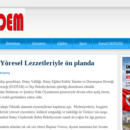
Belediye
Gündem
Eğitim
Spor
Esnaf DERGİSİ
Yöresel Lezzetleriyle ön planda
ılmamış
ılışı gerçekleşti. Hatay Valiliği, Hatay Eğitim Kültür Tanıtım ve Dayanışma Derneği
eği (HATİAB) ve İlçe Belediyelerinin işbirliği düzenlenen etkinlik
ndan Mehteran ve Şenköy Halk Oyunlarının gösterisiyle devam eden açılış töreni,
i renkli görüntülere sahne oldu.
ltepe Etkinlik alanında ziyaretçilerine kapılarını açtı. Medeniyetlerin, hoşgörü,
leriyle yöresel yiyecekleri, kültürel zenginliği ve farklılığı ile Türkiye’nin mega
anbul Hatay Günlerinde Belen Belediyesinin standı da yoğun bir ilgi görüyor.
alarla adından sık sık söz ettiren Başkan Vurucu, ilçenin tanıtımına her fırsatta