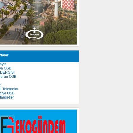
falar
ayfa
ya OSB
 DERGİSİ
derun OSB
e
r
 Telefonlar
niye OSB
anşetler