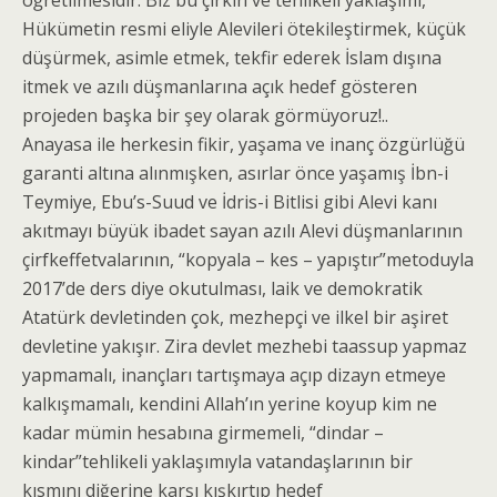
öğretilmesidir. Biz bu çirkin ve tehlikeli yaklaşımı,
Hükümetin resmi eliyle Alevileri ötekileştirmek, küçük
düşürmek, asimle etmek, tekfir ederek İslam dışına
itmek ve azılı düşmanlarına açık hedef gösteren
projeden başka bir şey olarak görmüyoruz!..
Anayasa ile herkesin fikir, yaşama ve inanç özgürlüğü
garanti altına alınmışken, asırlar önce yaşamış İbn-i
Teymiye, Ebu’s-Suud ve İdris-i Bitlisi gibi Alevi kanı
akıtmayı büyük ibadet sayan azılı Alevi düşmanlarının
çirfkeffetvalarının, “kopyala – kes – yapıştır”metoduyla
2017’de ders diye okutulması, laik ve demokratik
Atatürk devletinden çok, mezhepçi ve ilkel bir aşiret
devletine yakışır. Zira devlet mezhebi taassup yapmaz
yapmamalı, inançları tartışmaya açıp dizayn etmeye
kalkışmamalı, kendini Allah’ın yerine koyup kim ne
kadar mümin hesabına girmemeli, “dindar –
kindar”tehlikeli yaklaşımıyla vatandaşlarının bir
kısmını diğerine karşı kışkırtıp hedef