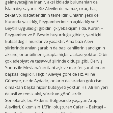
gelmeyeceğine inanır, aksi iddiada bulunanları da
İslam dışı sayarız. Biz Alevilerde namaz, oruç, hac,
zekat vb. ibadetler dinin temelidir. Onların şekli de
Kuranda yazıldığı, Peygamberimizin açıkladığı ve E.
Beytin uyguladığı gibidir. İçkiyebakışımız da, Kuran –
Peygamber ve E. Beytin buyurduğu gibidir, yani içki
kutsal değil, murdar ve yasaktır. Ama bazı Alevi
şiirlerinde anılan şarabın da bazı cahillerin sandığının
aksine, onunbilinen şarapla hiçbir alakası yoktur. O bir
çok edebiyat ve tasavvuf şiirinde olduğu gibi, Derviş
Yunus ile Mevlana’nın ilahi aşk ve marifet şarabından
başkası değildir. Hiçbir Aleviye göre de Hz. Ali ne
Güneşte, ne de Aydadır, onların da sıradan gök cismi
olmaktan başka hiçbir kutsiyyeti yoktur. Hz. Ali’nin yeri
de asil ve temiz akıl, yürek ve gönüllerdir…
Son olarak; biz Akdeniz Bölgesinde yaşayan Arap
Alevileri, ülkemizin 1/3’ini oluşturan Caferi – Bektaşi –