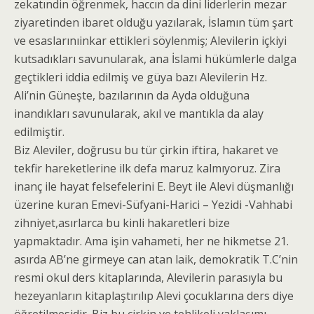
zekatındin öğrenmek, haccın da dini liderlerin mezar
ziyaretinden ibaret olduğu yazılarak, İslamın tüm şart
ve esaslarınıinkar ettikleri söylenmiş; Alevilerin içkiyi
kutsadıkları savunularak, ana İslami hükümlerle dalga
geçtikleri iddia edilmiş ve güya bazı Alevilerin Hz.
Ali’nin Güneşte, bazılarının da Ayda olduğuna
inandıkları savunularak, akıl ve mantıkla da alay
edilmiştir.
Biz Aleviler, doğrusu bu tür çirkin iftira, hakaret ve
tekfir hareketlerine ilk defa maruz kalmıyoruz. Zira
inanç ile hayat felsefelerini E. Beyt ile Alevi düşmanlığı
üzerine kuran Emevi-Süfyani-Harici – Yezidi -Vahhabi
zihniyet,asırlarca bu kinli hakaretleri bize
yapmaktadır. Ama işin vahameti, her ne hikmetse 21.
asırda AB’ne girmeye can atan laik, demokratik T.C’nin
resmi okul ders kitaplarında, Alevilerin parasıyla bu
hezeyanların kitaplaştırılıp Alevi çocuklarına ders diye