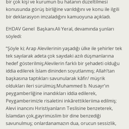
bir çok kişi ve kurumun bu hatanın düzeltilmesi
konusunda görüş birliğine varıldığını ve konu ile ilgili
bir deklarasyon imzaladığını kamuoyuna açıkladı.
EHDAV Genel Başkanı.Ali Yeral, devamında şunları
söyledi:
“Şöyle ki; Arap Alevilerinin yaşadığı ülke ile şehirler tek
tek sayılarak adeta çok sayıdaki azılı düşmanlarına
hedef gösterilmiş;Alevilerin farklı bir şehadeti olduğu
iddia edilerek İslam dininden soyutlanmış; Allah’tan
başkasına taptıkları savunularak kâfir/ müşrik
oldukları ileri sürülmüş;Muhammed b. Nusayr’ın
peygamberliğine inandıkları iddia edilerek,
Peygamberimizle risaletini inkârettikleriima edilmiş;
Alevi inancını Hıristiyanların Teslisine benzeterek,
İslamdan çok,gayrimüslim bir dine benzediği
savunulmuş; onlardanamazın dua, orucun sessizlik,