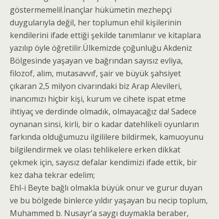
göstermemeli!.İnançlar hükümetin mezhepçi
duygularıyla değil, her toplumun ehil kişilerinin
kendilerini ifade ettiği şekilde tanımlanır ve kitaplara
yazılıp öyle öğretilir.Ülkemizde çoğunluğu Akdeniz
Bölgesinde yaşayan ve bağrından sayısız evliya,
filozof, alim, mutasavvıf, şair ve büyük şahsiyet
çıkaran 2,5 milyon civarındaki biz Arap Alevileri,
inancımızı hiçbir kişi, kurum ve cihete ispat etme
ihtiyaç ve derdinde olmadık, olmayacağız da! Sadece
oynanan sinsi, kirli, bir o kadar datehlikeli oyunların
farkında olduğumuzu ilgililere bildirmek, kamuoyunu
bilgilendirmek ve olası tehlikelere erken dikkat
çekmek için, sayısız defalar kendimizi ifade ettik, bir
kez daha tekrar edelim;
Ehl-i Beyte bağlı olmakla büyük onur ve gurur duyan
ve bu bölgede binlerce yıldır yaşayan bu necip toplum,
Muhammed b. Nusayr’a saygı duymakla beraber,