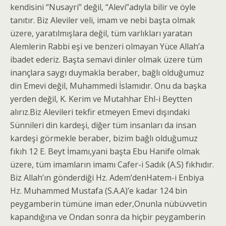
kendisini “Nusayri” değil, “Alevi”adıyla bilir ve öyle
tanıtır. Biz Aleviler veli, imam ve nebi başta olmak
üzere, yaratılmışlara değil, tüm varlıkları yaratan
Alemlerin Rabbi eşi ve benzeri olmayan Yüce Allah’a
ibadet ederiz. Başta semavi dinler olmak üzere tüm
inançlara saygı duymakla beraber, bağlı olduğumuz
din Emevi değil, Muhammedi İslamıdır. Onu da başka
yerden değil, K. Kerim ve Mutahhar Ehl-i Beytten
alırız.Biz Alevileri tekfir etmeyen Emevi dışındaki
Sünnileri din kardeşi, diğer tüm insanları da insan
kardeşi görmekle beraber, bizim bağlı olduğumuz
fıkıh 12 E. Beyt İmamı,yani başta Ebu Hanife olmak
üzere, tüm imamların imamı Cafer-i Sadık (A.S) fıkhıdır.
Biz Allah’ın gönderdiği Hz. Adem’denHatem-i Enbiya
Hz. Muhammed Mustafa (S.A.A)’e kadar 124 bin
peygamberin tümüne iman eder,Onunla nübüvvetin
kapandığına ve Ondan sonra da hiçbir peygamberin