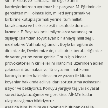
Şii – Kızılbaş ve Tahtacılar ile diğer Sünni
kardeşlerimizden ayrılmaz bir parçayız. M. Eğitimin de
gerçekten milli olması için, milleti ayrıştırmak ve
birbirine kutuplaştırmak yerine, tüm milleti
kucaklaması ve herkese eşit mesafede durması
lazımdır. E. Beyt takipçisi milyonlarca vatandaşını
dışlayıp İslamdan soyutlayan bir anlayış milli değil,
mezhebi ve Vahhabi eğitimdir. Böyle bir eğitim de
dinimize de, Devletimize de, milli birlik beraberliğimize
de yarar yerine zarar getirir. Onun için kindar
provokatörlerin kirli ellerini inancımız üzerinden acilen
çekmesini, bu makus ve fitne yazının mahkeme
kararıyla acilen kaldırılmasını ve yazarı ile kitaba
koyanlar hakkında adli ve idari soruşturma açılmasını
istiyor ve bekliyoruz. Konuyu yargıya taşıyarak yasal
süreci başlatacağımızı ve gerekirse AİHM’e kadar
ulaştıracağımızı bildiriyoruz.
Aşağıda isim, kurum ve unvanları bulunan özel ile