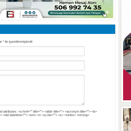
ar
*
ile işaretlenmişlerdir
d attributes:
<a href="" title=""> <abbr title=""> <acronym title=""> <b>
> <del datetime=""> <em> <i> <q cite=""> <s> <strike> <strong>