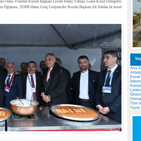
nayi Odası Yönetim Kurulu Başkanı Levent Hakkı Yılmaz, Genel Kurul Delegeleri,
m Öğütmen, TOBB Hatay Genç Girişimciler Kurulu Başkanı Ali Dablan ile kurul
Say
Ana S
Antak
Esnaf
İsken
Küny
Linkle
Önemli
Osma
Tüm M
Yazar