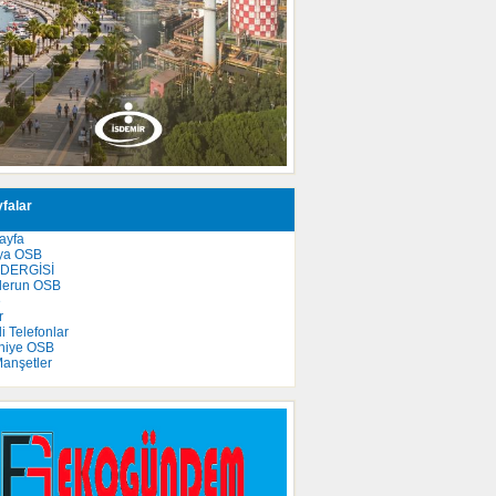
falar
ayfa
ya OSB
 DERGİSİ
derun OSB
e
r
 Telefonlar
niye OSB
anşetler