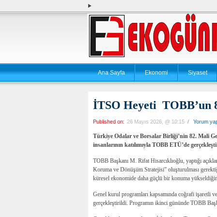
Ana Sayfa
Ekonomi
Siyaset
İTSO Heyeti TOBB’un 8
Published on:
26 Mayıs 2026, @ 10:15
/
Yorum ya
Türkiye Odalar ve Borsalar Birliği’nin 82. Mali Ge
insanlarının katılımıyla TOBB ETÜ’de gerçekleştir
TOBB Başkanı M. Rifat Hisarcıklıoğlu, yaptığı açıkl
Koruma ve Dönüşüm Stratejisi” oluşturulması gerektiği
küresel ekonomide daha güçlü bir konuma yükseldiğin
Genel kurul programları kapsamında coğrafi işaretli ve
gerçekleştirildi. Programın ikinci gününde TOBB Başk