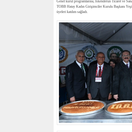
Genel kurul programlarına, İskenderun Ticaret ve Sa
TOBB Hatay Kadın Girişimciler Kurulu Başkanı Yeşi
üyeleri katılım sağladı.