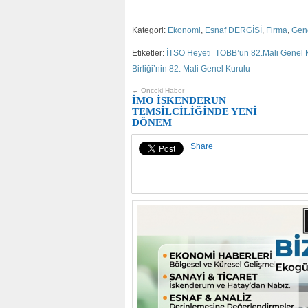
Kategori:
Ekonomi
,
Esnaf DERGİSİ
,
Firma
,
Gen
Etiketler:
İTSO Heyeti TOBB’un 82.Mali Genel K
Birliği’nin 82. Mali Genel Kurulu
← Önceki Haber
İMO İSKENDERUN
TEMSİLCİLİĞİNDE YENİ
DÖNEM
Share