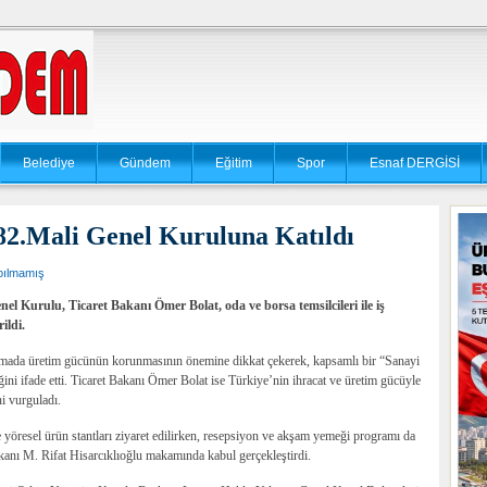
Belediye
Gündem
Eğitim
Spor
Esnaf DERGİSİ
2.Mali Genel Kuruluna Katıldı
pılmamış
nel Kurulu, Ticaret Bakanı Ömer Bolat, oda ve borsa temsilcileri ile iş
ildi.
amada üretim gücünün korunmasının önemine dikkat çekerek, kapsamlı bir “Sanayi
ni ifade etti. Ticaret Bakanı Ömer Bolat ise Türkiye’nin ihracat ve üretim gücüyle
i vurguladı.
 yöresel ürün stantları ziyaret edilirken, resepsiyon ve akşam yemeği programı da
anı M. Rifat Hisarcıklıoğlu makamında kabul gerçekleştirdi.