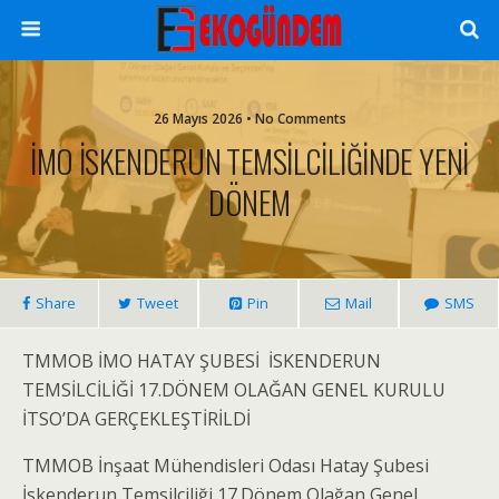
26 Mayıs 2026 • No Comments
İMO İSKENDERUN TEMSİLCİLİĞİNDE YENİ
DÖNEM
Share
Tweet
Pin
Mail
SMS
TMMOB İMO HATAY ŞUBESİ İSKENDERUN
TEMSİLCİLİĞİ 17.DÖNEM OLAĞAN GENEL KURULU
İTSO’DA GERÇEKLEŞTİRİLDİ
TMMOB İnşaat Mühendisleri Odası Hatay Şubesi
İskenderun Temsilciliği 17.Dönem Olağan Genel