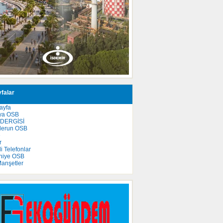
falar
ayfa
ya OSB
 DERGİSİ
derun OSB
e
r
 Telefonlar
niye OSB
anşetler