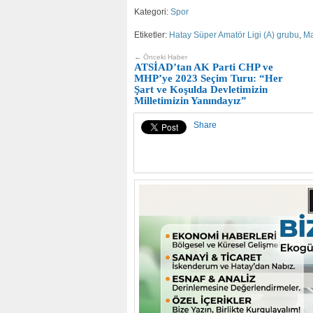
Kategori:
Spor
Etiketler:
Hatay Süper Amatör Ligi (A) grubu
,
Ma
← Önceki Haber
ATSİAD’tan AK Parti CHP ve
MHP’ye 2023 Seçim Turu: “Her
Şart ve Koşulda Devletimizin
Milletimizin Yanındayız”
Share