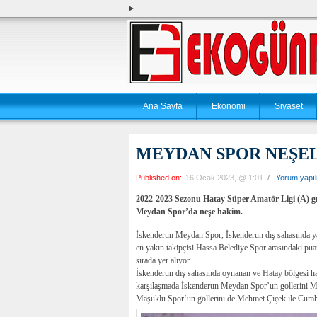
Ana Sayfa
Ekonomi
Siyaset
MEYDAN SPOR NEŞELİ
Published on:
16 Ocak 2023, @ 1:01
/
Yorum yapı
2022-2023 Sezonu Hatay Süper Amatör Ligi (A) g
Meydan Spor’da neşe hakim.
İskenderun Meydan Spor, İskenderun dış sahasında ya
en yakın takipçisi Hassa Belediye Spor arasındaki pua
sırada yer alıyor.
İskenderun dış sahasında oynanan ve Hatay bölgesi h
karşılaşmada İskenderun Meydan Spor’un gollerini 
Maşuklu Spor’un gollerini de Mehmet Çiçek ile Cumhu