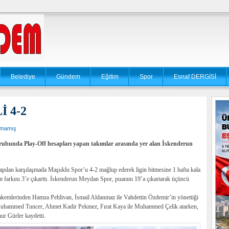
Belediye
Gündem
Eğitim
Spor
Esnaf DERGİSİ
 4-2
lmamış
rubunda Play-Off hesapları yapan takımlar arasında yer alan İskenderun
pılan karşılaşmada Maşuklu Spor’u 4-2 mağlup ederek ligin bitmesine 1 hafta kala
n farkını 3’e çıkarttı. İskenderun Meydan Spor, puanını 19’a çıkartarak üçüncü
akemlerinden Hamza Pehlivan, İsmail Aldanmaz ile Vahdettin Özdemir’in yönettiği
Muhammed Tuncer, Ahmet Kadir Pekmez, Fırat Kaya ile Muhammed Çelik atarken,
r Gürler kaydetti.