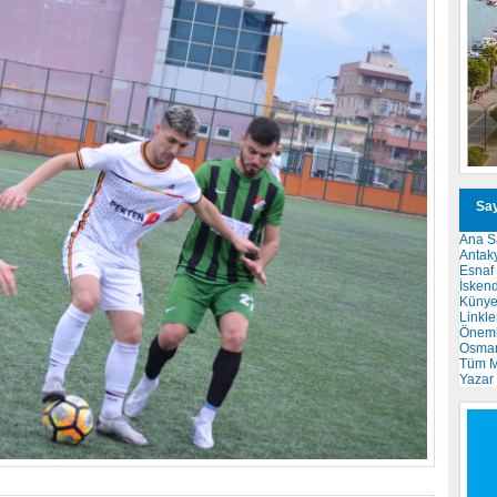
Say
Ana S
Antak
Esnaf
İsken
Küny
Linkle
Önemli
Osma
Tüm M
Yazar