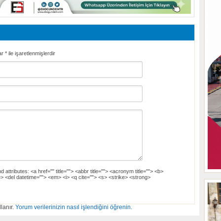
ar
*
ile işaretlenmişlerdir
d attributes:
<a href="" title=""> <abbr title=""> <acronym title=""> <b>
> <del datetime=""> <em> <i> <q cite=""> <s> <strike> <strong>
lanır.
Yorum verilerinizin nasıl işlendiğini öğrenin.