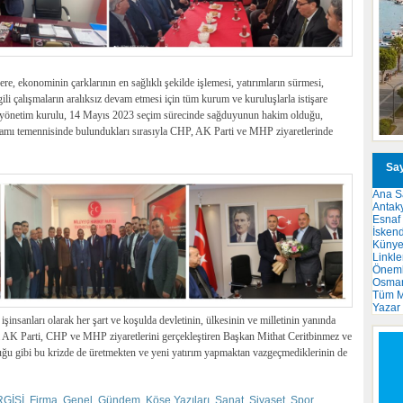
re, ekonominin çarklarının en sağlıklı şekilde işlemesi, yatırımların sürmesi,
lgili çalışmaların aralıksız devam etmesi için tüm kurum ve kuruluşlarla istişare
 yönetim kurulu, 14 Mayıs 2023 seçim sürecinde sağduyunun hakim olduğu,
yramı temennisinde bulundukları sırasıyla CHP, AK Parti ve MHP ziyaretlerinde
Say
Ana S
Antak
Esnaf
İsken
Küny
Linkle
Önemli
Osma
Tüm M
Yazar
şinsanları olarak her şart ve koşulda devletinin, ülkesinin ve milletinin yanında
a AK Parti, CHP ve MHP ziyaretlerini gerçekleştiren Başkan Mithat Ceritbinmez ve
ğu gibi bu krizde de üretmekten ve yeni yatırım yapmaktan vazgeçmediklerinin de
RGİSİ
,
Firma
,
Genel
,
Gündem
,
Köşe Yazıları
,
Sanat
,
Siyaset
,
Spor