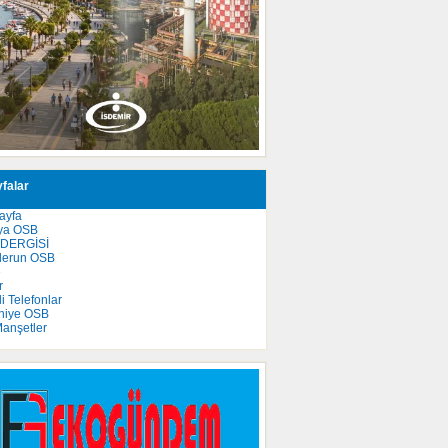
falar
ayfa
ya OSB
 DERGİSİ
derun OSB
e
r
 Telefonlar
niye OSB
anşetler