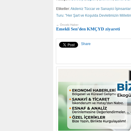
Etiketler:
Akdeniz Tüccar ve Sanayici İşinsanla
Turu: "Her Şart ve Koşulda Devletimizin Milleti
← Önceki Haber
Emekli Sen’den KMÇYD ziyareti
Share