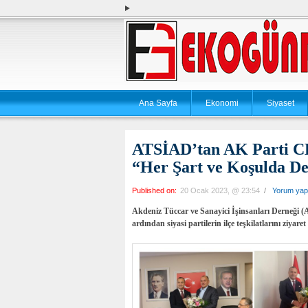
Ana Sayfa
Ekonomi
Siyaset
ATSİAD’tan AK Parti C
“Her Şart ve Koşulda De
Published on:
20 Ocak 2023, @ 23:54
/
Yorum yap
Akdeniz Tüccar ve Sanayici İşinsanları Derneği (A
ardından siyasi partilerin ilçe teşkilatlarını ziyare