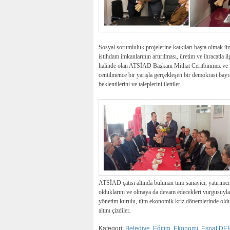
Sosyal sorumluluk projelerine katkıları başta olmak üze
istihdam imkanlarının artırılması, üretim ve ihracatla i
halinde olan ATSİAD Başkanı Mithat Ceritbinmez ve
centilmence bir yarışla gerçekleşen bir demokrasi ba
beklentilerini ve taleplerini ilettiler.
ATSİAD çatısı altında bulunan tüm sanayici, yatırımcı i
olduklarını ve olmaya da devam edecekleri vurgusuyl
yönetim kurulu, tüm ekonomik kriz dönemlerinde oldu
altını çizdiler.
Kategori:
Belediye
,
Eğitim
,
Ekonomi
,
Esnaf DE