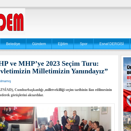
Belediye
Gündem
Eğitim
Spor
Esnaf DERGİSİ
HP ve MHP’ye 2023 Seçim Turu:
vletimizin Milletimizin Yanındayız”
ılmamış
TSİAD), Cumhurbaşkanlığı ,milletvekilliği seçim tarihinin ilan edilmesinin
t ederek görüşlerini aktardılar.