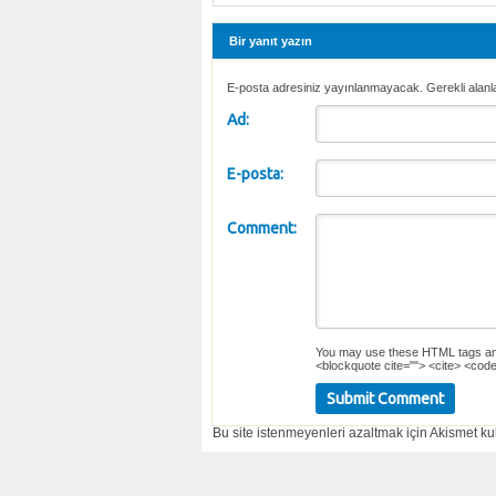
Bir yanıt yazın
E-posta adresiniz yayınlanmayacak. Gerekli alanl
Ad:
E-posta:
Comment:
You may use these
HTML
tags an
<blockquote cite=""> <cite> <code
Bu site istenmeyenleri azaltmak için Akismet kul