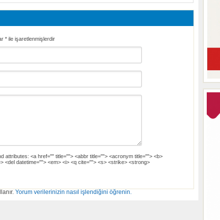
ar
*
ile işaretlenmişlerdir
d attributes:
<a href="" title=""> <abbr title=""> <acronym title=""> <b>
> <del datetime=""> <em> <i> <q cite=""> <s> <strike> <strong>
lanır.
Yorum verilerinizin nasıl işlendiğini öğrenin.