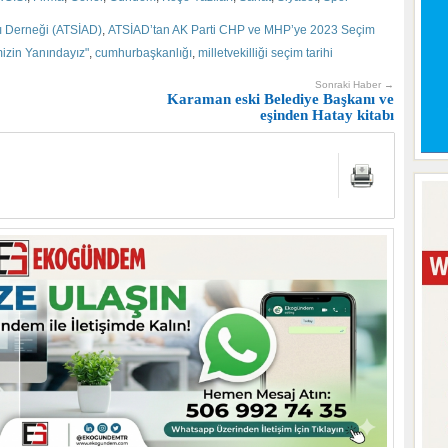
rı Derneği (ATSİAD)
,
ATSİAD’tan AK Parti CHP ve MHP’ye 2023 Seçim
mizin Yanındayız"
,
cumhurbaşkanlığı
,
milletvekilliği seçim tarihi
Sonraki Haber →
Karaman eski Belediye Başkanı ve
eşinden Hatay kitabı