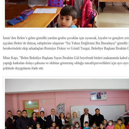
İzmir’den Belen’e gelen gönüllü yardım grubu çocuklar için oyuncak, kıyafet ve gençlere yöne
eşyaları Belen’de ihtiyaç sahiplerine ulaştıran “Siz Yalnız Değilsiniz Biz Buradayız” gönül
beraberindeki ekip arkadaşları Remziye Dokur ve Gönül Turgut, Belediye Başkanı İbrahim G
Mine Kapı, “Belen Belediye Başkanı Sayın İbrahim Gül beyefendi bizleri makamında kabul edi
yaptığı katkıdan dolayı şahsına ve ekibine göstermiş olduğu misafirperverlikleri için ayrı ayrı
şeklinde duygularını ifade etti.