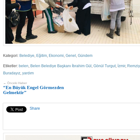
Kategori:
Belediye
,
Eğitim
,
Ekonomi
,
Genel
,
Gündem
Etiketler:
belen
,
Belen Belediye Başkanı İbrahim Gül
,
Gönül Turgut
,
İzmir
,
Remziy
Buradayız
,
yardım
← Önceki Haber
“En Büyük Engel Görmezden
Gelmektir”
Share