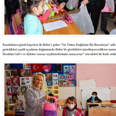
Kurdukları gönül köprüsü ile Belen’e gelen “Siz Yalnız Değilsiniz Biz Buradayız” adl
getirdikleri çeşitli eşyaların dağıtımında Belen’de gördükleri misafirperverlikten me
İbrahim Gül’e ve ekibine sonsuz teşekkürlerimizi sunuyoruz” sözcükleri ile ifade ettile