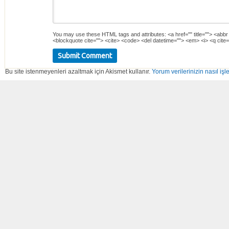
You may use these
HTML
tags and attributes:
<a href="" title=""> <abbr
<blockquote cite=""> <cite> <code> <del datetime=""> <em> <i> <q cite=
Bu site istenmeyenleri azaltmak için Akismet kullanır.
Yorum verilerinizin nasıl işl