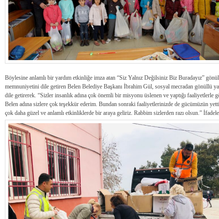
Böylesine anlamlı bir yardım etkinliğe imza atan “Siz Yalnız Değilsiniz Biz Buradayız” gönü
memnuniyetini dile getiren Belen Belediye Başkanı İbrahim Gül, sosyal mecradan gönüllü yar
dile getirerek. “Sizler insanlık adına çok önemli bir misyonu üslenen ve yaptığı faaliyetlerle
Belen adına sizlere çok teşekkür ederim. Bundan sonraki faaliyetlerinizde de gücümüzün yetti
çok daha güzel ve anlamlı etkinliklerde bir araya geliriz. Rabbim sizlerden razı olsun.” İfadele