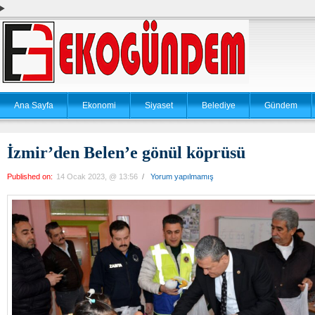
Ana Sayfa
Ekonomi
Siyaset
Belediye
Gündem
İzmir’den Belen’e gönül köprüsü
Published on:
14 Ocak 2023, @ 13:56
/
Yorum yapılmamış