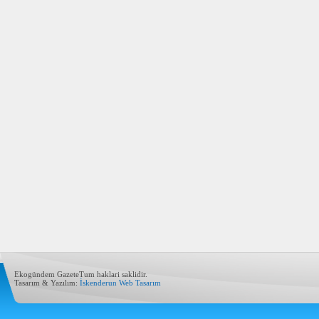
Ekogündem GazeteTum haklari saklidir.
Tasarım & Yazılım:
İskenderun Web Tasarım