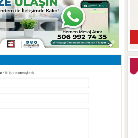
ar
*
ile işaretlenmişlerdir