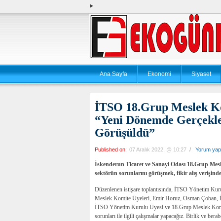
Ana Sayfa
Ekonomi
Siyaset
İTSO 18.Grup Meslek K
“Yeni Dönemde Gerçekleş
Görüşüldü”
Published on:
07 Aralık 2022, @ 10:27
/
Yorum yap
İskenderun Ticaret ve Sanayi Odası 18.Grup Meslek
sektörün sorunlarını görüşmek, fikir alış verişin
Düzenlenen istişare toplantısında, İTSO Yönetim K
Meslek Komite Üyeleri, Emir Horuz, Osman Çoban, İS
İTSO Yönetim Kurulu Üyesi ve 18.Grup Meslek Komite
sorunları ile ilgili çalışmalar yapacağız. Birlik ve bera