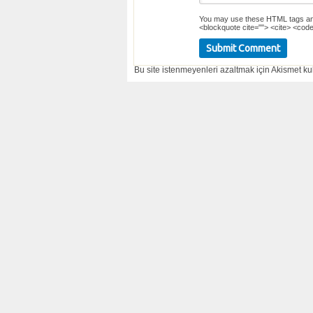
You may use these
HTML
tags an
<blockquote cite=""> <cite> <code
Bu site istenmeyenleri azaltmak için Akismet kul