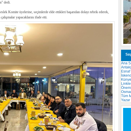
m” dedi.
 Komite üyelerine, seçimlerde elde ettikleri başarıdan dolayı tebrik ederek,
çalışmalar yapacaklarını ifade etti.
Say
Ana S
Antak
Esnaf
İsken
Küny
Linkle
Önemli
Osma
Tüm M
Yazar