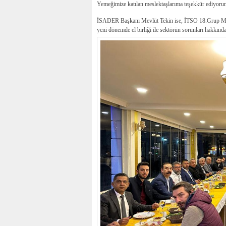
Yemeğimize katılan meslektaşlarıma teşekkür ediyoru
İSADER Başkanı Mevlüt Tekin ise, İTSO 18.Grup Meslek
yeni dönemde el birliği ile sektörün sorunları hakkında 