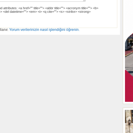
d attributes:
<a href="" title=""> <abbr title=""> <acronym title=""> <b>
> <del datetime=""> <em> <i> <q cite=""> <s> <strike> <strong>
lanır.
Yorum verilerinizin nasıl işlendiğini öğrenin.