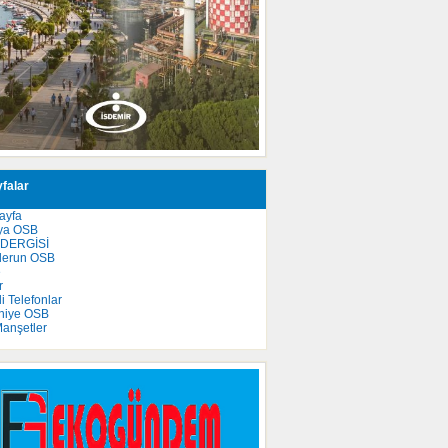
falar
ayfa
ya OSB
 DERGİSİ
derun OSB
e
r
 Telefonlar
niye OSB
anşetler