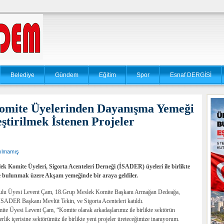
Belediye
Gündem
Eğitim
Spor
Esnaf DERGİSİ
omite Üyelerinden Dayanışma Yemeği
tirilmek İstenen Projeler
ılmamış
 Komite Üyeleri, Sigorta Acenteleri Derneği (İSADER) üyeleri ile birlikte
de bulunmak üzere Akşam yemeğinde bir araya geldiler.
urulu Üyesi Levent Çam, 18.Grup Meslek Komite Başkanı Armağan Dedeağa,
ADER Başkanı Mevlüt Tekin, ve Sigorta Acenteleri katıldı.
 Üyesi Levent Çam, “Komite olarak arkadaşlarımız ile birlikte sektörün
berlik içerisine sektörümüz ile birlikte yeni projeler üreteceğimize inanıyorum.