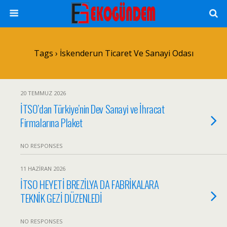
Tags › İskenderun Ticaret Ve Sanayi Odası
20 TEMMUZ 2026
İTSO’dan Türkiye’nin Dev Sanayi ve İhracat
Firmalarına Plaket
NO RESPONSES
11 HAZIRAN 2026
İTSO HEYETİ BREZİLYA DA FABRİKALARA
TEKNİK GEZİ DÜZENLEDİ
NO RESPONSES