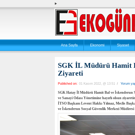
Ana Sayfa
Ekonomi
Siyaset
SGK İL Müdürü Hamit B
Ziyareti
Published on:
01 Kasım 2022, @ 13:51
/
Yorum ya
SGK Hatay İl Müdürü Hamit Bal ve İskenderun S
ve Sanayi Odası Yönetimine hayırlı olsun ziyareti
İTSO Başkanı Levent Hakkı Yılmaz, Meclis Başk
ve İskenderun Sosyal Güvenlik Merkezi Müdiresi R