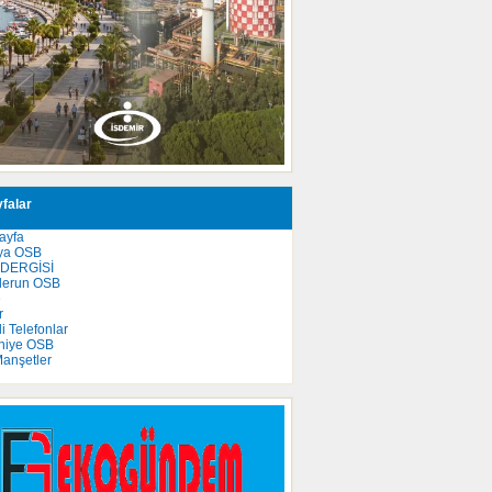
falar
ayfa
ya OSB
 DERGİSİ
derun OSB
e
r
 Telefonlar
niye OSB
anşetler