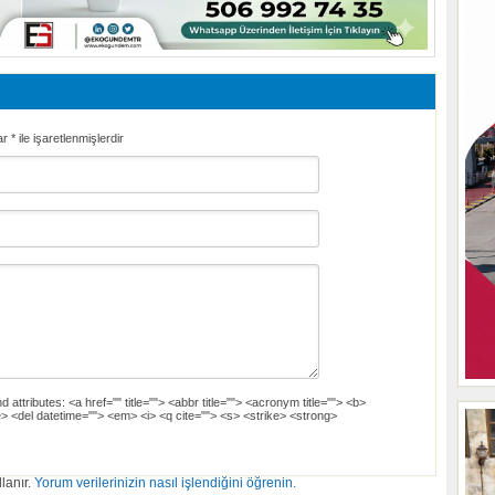
ar
*
ile işaretlenmişlerdir
d attributes:
<a href="" title=""> <abbr title=""> <acronym title=""> <b>
> <del datetime=""> <em> <i> <q cite=""> <s> <strike> <strong>
lanır.
Yorum verilerinizin nasıl işlendiğini öğrenin.