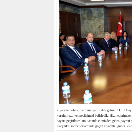
Ziyaretten ötürü memnuniyetini dile getiren İTSO Ba
kurulumuzu ve meclisimizi belirledik. Hizmetlerimize
hayata geçirilmesi noktasında elimizden gelen gayreti 
Karşılıklı sohbet ortamında geçen ziyarette, güncel ek