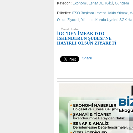
Kategori:
Ekonomi
,
Esnaf DERGİSİ
,
Gündem
Etiketler:
İTSO Başkanı Levent Hakkı Yılmaz
,
Me
Olsun Ziyareti
,
Yönetim Kurulu Üyeleri SGK Hat
← Önceki Haber
İGC’DEN İMEAK DTO
İSKENDERUN ŞUBESİ’NE
HAYIRLI OLSUN ZİYARETİ
Share