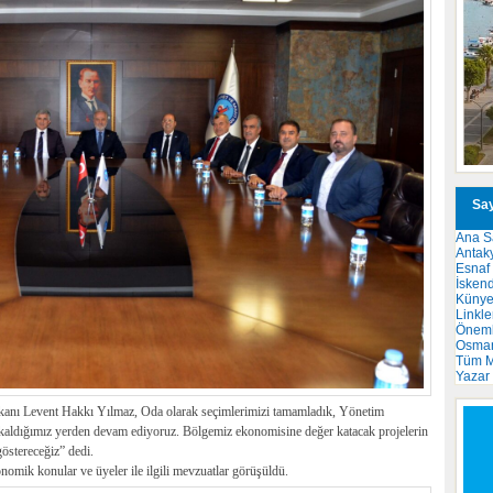
Say
Ana S
Antak
Esnaf
İsken
Küny
Linkle
Önemli
Osma
Tüm M
Yazar
şkanı Levent Hakkı Yılmaz, Oda olarak seçimlerimizi tamamladık, Yönetim
 kaldığımız yerden devam ediyoruz. Bölgemiz ekonomisine değer katacak projelerin
göstereceğiz” dedi.
onomik konular ve üyeler ile ilgili mevzuatlar görüşüldü.