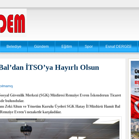
Belediye
Gündem
Eğitim
Spor
Esnaf DERGİSİ
al’dan İTSO’ya Hayırlı Olsun
pılmamış
osyal Güvenlik Merkezi (SGK) Müdiresi Remziye Evren İskenderun Ticaret
nde bulundular.
anı Zeki Altun ve Yönetim Kurulu Üyeleri SGK Hatay İl Müdürü Hamit Bal
emziye Evren’i nezaketle karşıladılar.