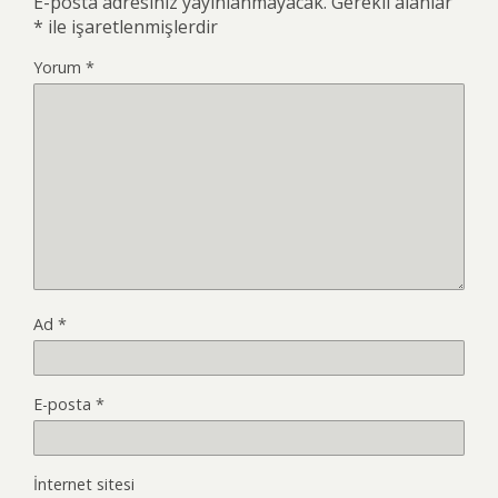
E-posta adresiniz yayınlanmayacak.
Gerekli alanlar
*
ile işaretlenmişlerdir
Yorum
*
Ad
*
E-posta
*
İnternet sitesi