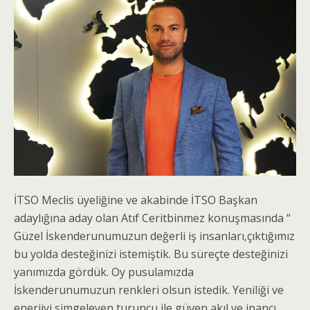
İTSO Meclis üyeliğine ve akabinde İTSO Başkan
adaylığına aday olan Atıf Ceritbinmez konuşmasında “
Güzel İskenderunumuzun değerli iş insanları,çıktığımız
bu yolda desteğinizi istemiştik. Bu süreçte desteğinizi
yanımızda gördük. Oy pusulamızda
İskenderunumuzun renkleri olsun istedik. Yeniliği ve
enerjiyi simgeleyen turuncu ile güven,akıl ve inancı