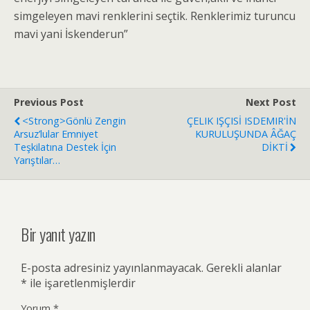
simgeleyen mavi renklerini seçtik. Renklerimiz turuncu
mavi yani İskenderun”
Previous Post
Next Post
<strong>Gönlü Zengin
ÇELIK IŞÇISİ ISDEMIR'İN
Arsuz’lular Emniyet
KURULUŞUNDA ÂĞAÇ
Teşkilatına Destek İçin
DİKTİ
Yarıştılar…
Bir yanıt yazın
E-posta adresiniz yayınlanmayacak.
Gerekli alanlar
*
ile işaretlenmişlerdir
Yorum
*