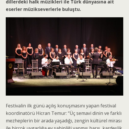
dillerdeki halk müzikleri ile Türk dünyasına ait
eserler müzikseverlerle buluştu.
Festivalin ilk günü açılış konuşmasını yapan festival
koordinatörü Hicran Temur: “Üç semavi dinin ve farklı
mezheplerin bir arada yaşadığı, zengin kültürel mirası
ile birçok uygarlığa ev sahipliği yapmış barış, kardeşlik