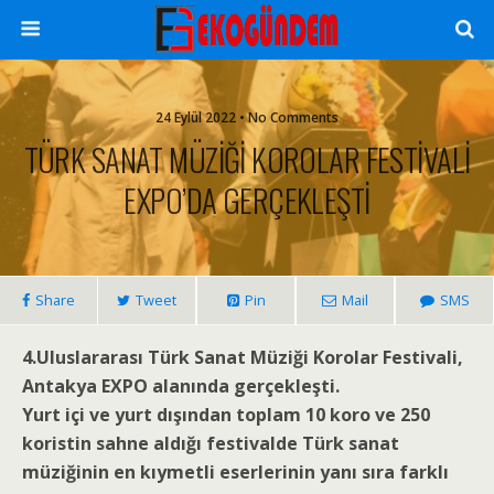
24 Eylül 2022 • No Comments
TÜRK SANAT MÜZİĞİ KOROLAR FESTİVALİ
EXPO’DA GERÇEKLEŞTİ
Share
Tweet
Pin
Mail
SMS
4.Uluslararası Türk Sanat Müziği Korolar Festivali,
Antakya EXPO alanında gerçekleşti.
Yurt içi ve yurt dışından toplam 10 koro ve 250
koristin sahne aldığı festivalde Türk sanat
müziğinin en kıymetli eserlerinin yanı sıra farklı