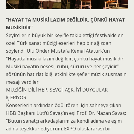
“HAYATTA MUSİKİ LAZIM DEĞİLDİR, ÇÜNKÜ HAYAT
MUSİKİDİR”
Seyircilerin büyük bir keyifle takip ettiği festivalde en
özel Türk sanat müziği eserleri hep bir ağızdan
söylendi. Ulu Önder Mustafa Kemal Atatürk’ün
“Hayatta musiki lazım değildir, çünkü hayat musikidir.
Musiki hayatın neşesi, ruhu, süruru ve her şeyidir”
sözünün hatırlatıldığı etkinlikte şefler müzik susmasın
mesajı verdiler.
MÜZİĞİN DİLİ HEP, SEVGİ, AŞK, İYİ DUYGULAR
İÇERİYOR
Konserlerin ardından ödül töreni için sahneye çıkan
HBB Başkanı Lütfü Savaş’ın eşi Prof. Dr. Nazan Savaş:
“Bütün sanatçı arkadaşlarımıza kendi adıma ve eşim
adına teşekkür ediyorum. EXPO uluslararası bir