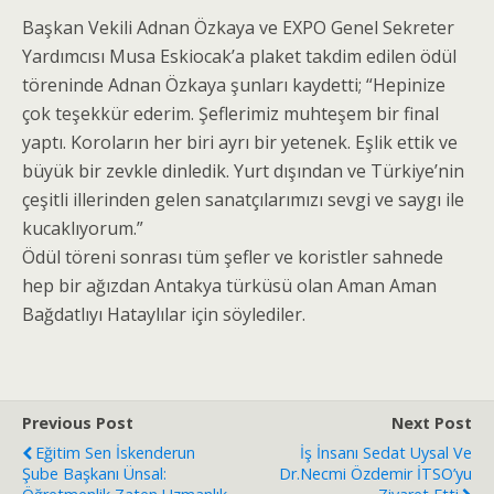
Başkan Vekili Adnan Özkaya ve EXPO Genel Sekreter
Yardımcısı Musa Eskiocak’a plaket takdim edilen ödül
töreninde Adnan Özkaya şunları kaydetti; “Hepinize
çok teşekkür ederim. Şeflerimiz muhteşem bir final
yaptı. Koroların her biri ayrı bir yetenek. Eşlik ettik ve
büyük bir zevkle dinledik. Yurt dışından ve Türkiye’nin
çeşitli illerinden gelen sanatçılarımızı sevgi ve saygı ile
kucaklıyorum.”
Ödül töreni sonrası tüm şefler ve koristler sahnede
hep bir ağızdan Antakya türküsü olan Aman Aman
Bağdatlıyı Hataylılar için söylediler.
Previous Post
Next Post
Eğitim Sen İskenderun
İş İnsanı Sedat Uysal Ve
Şube Başkanı Ünsal:
Dr.Necmi Özdemir İTSO’yu