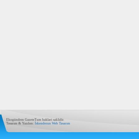
Ekogündem GazeteTum haklari saklidir.
Tasarım & Yazılım:
İskenderun Web Tasarım