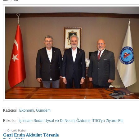
bulunuldu.
Kategori:
Ekonomi
,
Gündem
Etiketler:
İş İnsanı Sedat Uysal ve Dr.Necmi Özdemir İTSO’yu Ziyaret Etti
← Önceki Haber
Gazi Ersin Akbulut Törenle