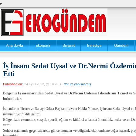
Ana Sayfa
Ekonomi
Siyaset
Belediye
Gündem
İş İnsanı Sedat Uysal ve Dr.Necmi Özdemi
Etti
Published on:
24 Eylül 2022, @ 18:20
/
Yorum yapılmamış
Bölgemiz İş insanlarından Sedat Uysal ve Dr.Necmi Özdemir İskenderun Ticaret ve S
bulundular.
İskenderun Ticaret ve Sanayi Odası Başkanı Levent Hakkı Yılmaz, iş insanı Sedat Uysal ve 
memnuniyetini dile getirdi.
Bölgemizde ekonomik, sosyal, sportif, eğitim ve kültürel anlamda önemli hizmetler veren Dr
verdi.
Sohbet ortamında geçen ziyarette güncel konular ve bölgemiz ekonomisine değer katacak projele