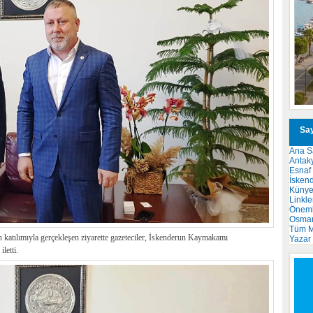
Say
Ana S
Antak
Esnaf
İsken
Küny
Linkle
Önemli
Osma
Tüm M
 katılımıyla gerçekleşen ziyarette gazeteciler, İskenderun Kaymakamı
Yazar
letti.