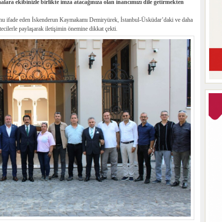
malara ekibinizle birlikte imza atacağınıza olan inancımızı dile getirmekten
ğunu ifade eden İskenderun Kaymakamı Demiryürek, İstanbul-Üsküdar’daki ve daha
tecilerle paylaşarak iletişimin önemine dikkat çekti.