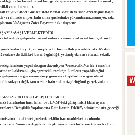
 aldığımız bu kutsal toprakları, gerektiğinde canımız pahasına korumak,
elikli vatan borcudur.
ıran Büyük Önder Gazi Mustafa Kemal Atatürk ve silâh arkadaşları başta
tle ve rahmetle anıyor, kahraman gazilerimize şükranlarımızı sunuyor, aziz
arının 30 Ağustos Zafer Bayramı’nı kutluyoruz.
AŞAM SAVAŞI VERMEKTEDİR!
e teknolojik gelişmelerden yakından etkilenen medya sektörü, çok zor bir
acak kadar büyük, karmaşık ve birbirini etkileyen niteliktedir. Medya
zenleme eksiklikleri, basın özgürlüğü, yetişmiş eleman sıkıntısı, teknik
 mesleği kimlerin yapabileceğini düzenleyen ‘Gazetecilik Meslek Yasası’na
rtadan kaldırmak için, gazetecilik mesleğini kimlerin yapabileceğini
ik gelişmeler de göz önüne alınıp günümüz koşullarına uygun olarak
ğünü kısıtlayıcı değil, tam tersine haber alma özgürlüğünü gerçek anlamda
 ALMA ÖZGÜRLÜĞÜ GELİŞTİRİLMELİ
t Partisi tarafından hazırlanan ve TBMM’deki görüşmeleri Ekim ayına
nunlarda Değişiklik Yapılmasına Dair Kanun Teklifi”, sektörümüzün geleceği
misyonu’ndaki görüşmelerde teklifin bazı maddelerinde olumlu
ederasyon’umuzun değişiklik taleplerinin önemli bir kısmı kanun teklifine