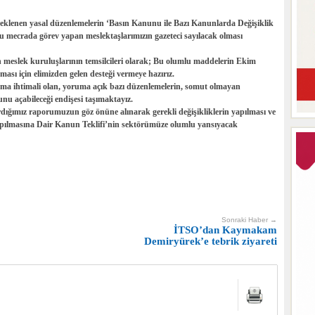
klenen yasal düzenlemelerin ‘Basın Kanunu ile Bazı Kanunlarda Değişiklik
u mecrada görev yapan meslektaşlarımızın gazeteci sayılacak olması
 meslek kuruluşlarının temsilcileri olarak; Bu olumlu maddelerin Ekim
ı için elimizden gelen desteği vermeye hazırız.
ma ihtimali olan, yoruma açık bazı düzenlemelerin, somut olmayan
lunu açabileceği endişesi taşımaktayız.
rdığımız raporumuzun göz önüne alınarak gerekli değişikliklerin yapılması ve
apılmasına Dair Kanun Teklifi’nin sektörümüze olumlu yansıyacak
Sonraki Haber →
İTSO’dan Kaymakam
Demiryürek’e tebrik ziyareti