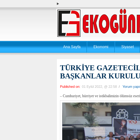
Ana Sayfa
Ekonomi
Siyaset
TÜRKİYE GAZETECİL
BAŞKANLAR KURULU 
Published on:
01 Eylül 2022, @ 22:58
/
Yorum yap
– Cumhuriyet, hürriyet ve istikbalimizin ölümsüz eseri