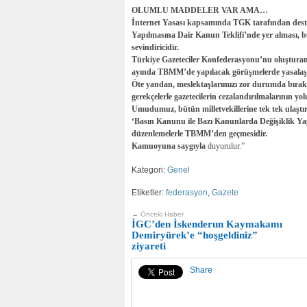
OLUMLU MADDELER VAR AMA…
İnternet Yasası kapsamında TGK tarafından deste
Yapılmasına Dair Kanun Teklifi’nde yer alması, b
sevindiricidir.
Türkiye Gazeteciler Konfederasyonu’nu oluşturan
ayında TBMM’de yapılacak görüşmelerde yasalaşmas
Öte yandan, meslektaşlarımızı zor durumda bırak
gerekçelerle gazetecilerin cezalandırılmalarının yo
Umudumuz, bütün milletvekillerine tek tek ulaştı
‘Basın Kanunu ile Bazı Kanunlarda Değişiklik Y
düzenlemelerle TBMM’den geçmesidir.
Kamuoyuna saygıyla
duyurulur.”
Kategori:
Genel
Etiketler:
federasyon
,
Gazete
← Önceki Haber
İGC’den İskenderun Kaymakamı
Demiryürek’e “hoşgeldiniz”
ziyareti
Share