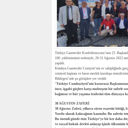
Türkiye Gazeteciler Konfederasyonu’nun 25. Başkanla
100. yıldönümünü nedeniyle, 29-31 Ağustos 2022 tari
yapıldı.
Kütahya Gazeteciler Cemiyeti’nin ev sahipliğinde gerçe
cemiyeti başkanı ve basın meslek kuruluşu temsilcisi
Bildirgesi’nde şu görüşlere yer verildi:
“
Türkiye Cumhuriyeti’nin kurucusu Başkomutan 
önce, işgalci güçlere karşı muhteşem bir zaferle
bağımsız ve hür yaşama iradesini tüm dünyaya ha
30 AĞUSTOS ZAFERİ
30 Ağustos Zaferi; yıllarca süren esaretin bitti
Yurdu olarak kalacağının kanıtıdır. Bu zaferin tem
Bu önemli günde tüm Türkiye’ye bir kez daha duy
ve sosyal hukuk devleti anlayışı içinde ülkemizin 