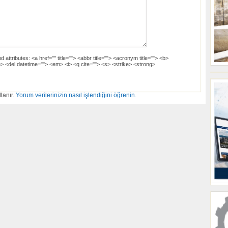
d attributes:
<a href="" title=""> <abbr title=""> <acronym title=""> <b>
> <del datetime=""> <em> <i> <q cite=""> <s> <strike> <strong>
lanır.
Yorum verilerinizin nasıl işlendiğini öğrenin.