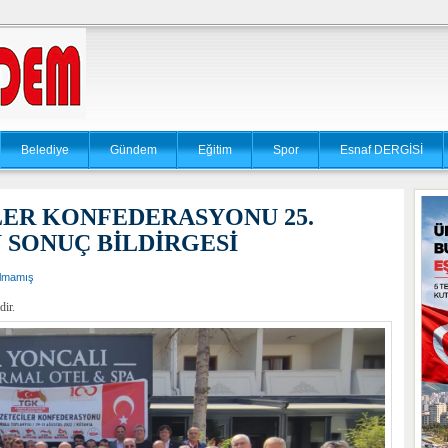
Belediye
Gündem
Eğitim
Spor
Esnaf DERGİSİ
ER KONFEDERASYONU 25.
SONUÇ BİLDİRGESİ
ılmamış
dir.