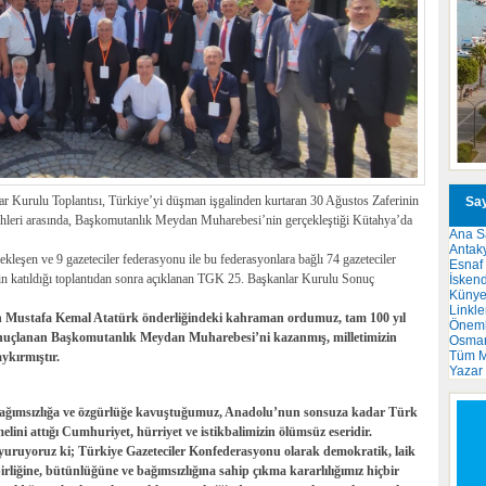
r Kurulu Toplantısı, Türkiye’yi düşman işgalinden kurtaran 30 Ağustos Zaferinin
Say
hleri arasında, Başkomutanlık Meydan Muharebesi’nin gerçekleştiği Kütahya’da
Ana S
Antak
kleşen ve 9 gazeteciler federasyonu ile bu federasyonlara bağlı 74 gazeteciler
Esnaf
nin katıldığı toplantıdan sonra açıklanan TGK 25. Başkanlar Kurulu Sonuç
İsken
Küny
Linkle
Mustafa Kemal Atatürk önderliğindeki kahraman ordumuz, tam 100 yıl
Önemli
 sonuçlanan Başkomutanlık Meydan Muharebesi’ni kazanmış, milletimizin
Osma
Tüm M
ykırmıştır.
Yazar
ği, bağımsızlığa ve özgürlüğe kavuştuğumuz, Anadolu’nun sonsuza kadar Türk
elini attığı Cumhuriyet, hürriyet ve istikbalimizin ölümsüz eseridir.
uruyoruz ki; Türkiye Gazeteciler Konfederasyonu olarak demokratik, laik
birliğine, bütünlüğüne ve bağımsızlığına sahip çıkma kararlılığımız hiçbir