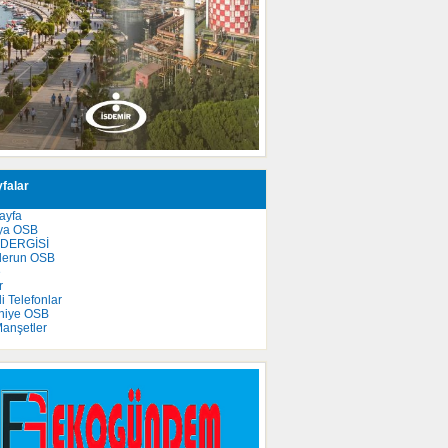
falar
ayfa
ya OSB
 DERGİSİ
derun OSB
e
r
 Telefonlar
niye OSB
anşetler