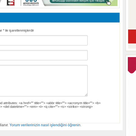
ar
*
ile işaretlenmişlerdir
d attributes:
<a href="" title=""> <abbr title=""> <acronym title=""> <b>
> <del datetime=""> <em> <i> <q cite=""> <s> <strike> <strong>
lanır.
Yorum verilerinizin nasıl işlendiğini öğrenin.