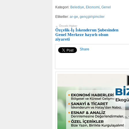
Kategori:
Belediye
,
Ekonomi
,
Genel
Etiketler:
ar-ge
,
gençgirişimciler
← Önceki Haber
Özçelik-İş İskenderun Şubesinden
Genel Merkeze hayırlı olsun
ziyareti
Share