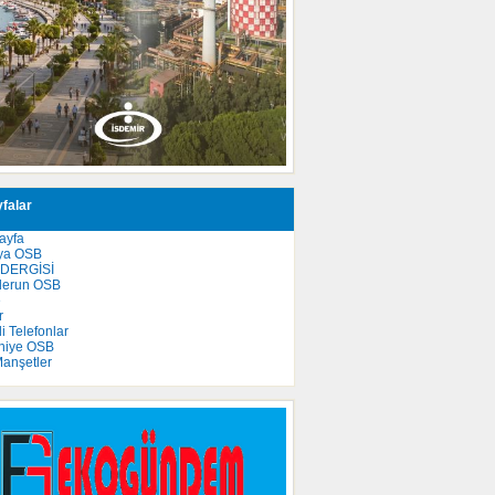
falar
ayfa
ya OSB
 DERGİSİ
derun OSB
e
r
 Telefonlar
niye OSB
anşetler