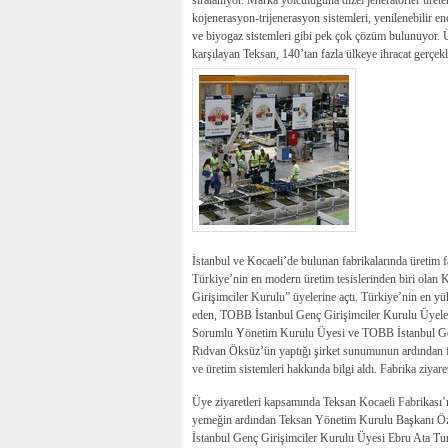
sıralanıyor. Marka yolculuğuna dizel jeneratörler üre
kojenerasyon-trijenerasyon sistemleri, yenilenebilir ene
ve biyogaz sistemleri gibi pek çok çözüm bulunuyor. Ürü
karşılayan Teksan, 140’tan fazla ülkeye ihracat gerçekle
İstanbul ve Kocaeli’de bulunan fabrikalarında üretim f
Türkiye’nin en modern üretim tesislerinden biri olan 
Girişimciler Kurulu” üyelerine açtı. Türkiye’nin en yü
eden, TOBB İstanbul Genç Girişimciler Kurulu Üyele
Sorumlu Yönetim Kurulu Üyesi ve TOBB İstanbul Gen
Rıdvan Öksüz’ün yaptığı şirket sunumunun ardından f
ve üretim sistemleri hakkında bilgi aldı. Fabrika ziyare
Üye ziyaretleri kapsamında Teksan Kocaeli Fabrikası’
yemeğin ardından Teksan Yönetim Kurulu Başkanı Ö
İstanbul Genç Girişimciler Kurulu Üyesi Ebru Ata Tunce