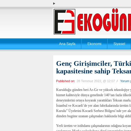
Ana Sayfa
Ekonomi
Siyaset
Genç Girişimciler, Türki
kapasitesine sahip Teksan
Published on:
28 Temmuz 2022, @ 12:07
/
Yorum 
Kurulduğu günden beri Ar-Ge ve yüksek teknolojiye yap
hizmet kalitesiyle dünya genelinde 140’tan fazla ülkede
deneyimlerini ortaya koyarak yarattıkları Teksan marka
İstanbul ve Kocaeli’de yer alan fabrikalarında üretim
Kurulu” Üyelerini Kocaeli Serbest Bölgesi’nde yer alan
dünden bugüne uzanan çalışmaları hakkında bilgi aldıl
Yerli üretim ve istihdamı çalışmalarının odağına koyan