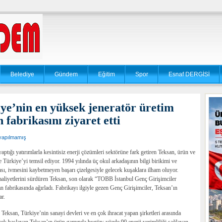
Belediye
Gündem
Eğitim
Spor
Esnaf DERGİSİ
ye’nin en yüksek jeneratör üretim
 fabrikasını ziyaret etti
yapılmamış
tığı yatırımlarla kesintisiz enerji çözümleri sektörüne fark getiren Teksan, ürün ve
 Türkiye’yi temsil ediyor. 1994 yılında üç okul arkadaşının bilgi birikimi ve
sı, ivmesini kaybetmeyen başarı çizelgesiyle gelecek kuşaklara ilham oluyor.
 faaliyetlerini sürdüren Teksan, son olarak “TOBB İstanbul Genç Girişimciler
 fabrikasında ağırladı. Fabrikayı ilgiyle gezen Genç Girişimciler, Teksan’ın
ar.
 Teksan, Türkiye’nin sanayi devleri ve en çok ihracat yapan şirketleri arasında