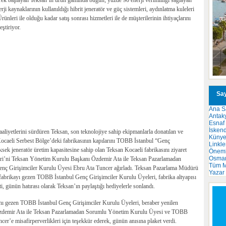
terek başlayan Teksan’ın ürün gamında bugün; yüzde 90 enerji verimliliği sağlayan
rji kaynaklarının kullanıldığı hibrit jeneratör ve güç sistemleri, aydınlatma kuleleri
nleri ile olduğu kadar satış sonrası hizmetleri ile de müşterilerinin ihtiyaçlarını
ştiriyor.
Say
Ana S
Antak
Esnaf
İsken
aaliyetlerini sürdüren Teksan, son teknolojiye sahip ekipmanlarla donatılan ve
Küny
Kocaeli Serbest Bölge’deki fabrikasının kapılarını TOBB İstanbul “Genç
Linkle
ksek jeneratör üretim kapasitesine sahip olan Teksan Kocaeli fabrikasını ziyaret
Önemli
Osma
ri’ni Teksan Yönetim Kurulu Başkanı Özdemir Ata ile Teksan Pazarlamadan
Tüm M
ç Girişimciler Kurulu Üyesi Ebru Ata Tuncer ağırladı. Teksan Pazarlama Müdürü
Yazar
abrikayı gezen TOBB İstanbul Genç Girişimciler Kurulu Üyeleri, fabrika altyapısı
ti, günün hatırası olarak Teksan’ın paylaştığı hediyelerle sonlandı.
nı gezen TOBB İstanbul Genç Girişimciler Kurulu Üyeleri, beraber yenilen
zdemir Ata ile Teksan Pazarlamadan Sorumlu Yönetim Kurulu Üyesi ve TOBB
r’e misafirperverlikleri için teşekkür ederek, günün anısına plaket verdi.