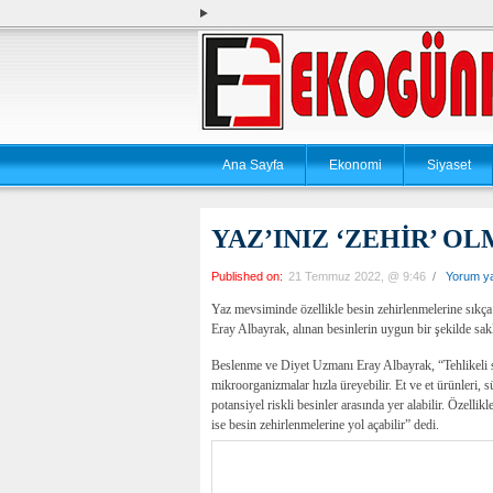
Ana Sayfa
Ekonomi
Siyaset
YAZ’INIZ ‘ZEHİR’ OL
Published on:
21 Temmuz 2022, @ 9:46
/
Yorum y
Yaz mevsiminde özellikle besin zehirlenmelerine sıkç
Eray Albayrak, alınan besinlerin uygun bir şekilde sak
Beslenme ve Diyet Uzmanı Eray Albayrak, “Tehlikeli sıca
mikroorganizmalar hızla üreyebilir. Et ve et ürünleri, sü
potansiyel riskli besinler arasında yer alabilir. Özelli
ise besin zehirlenmelerine yol açabilir” dedi.