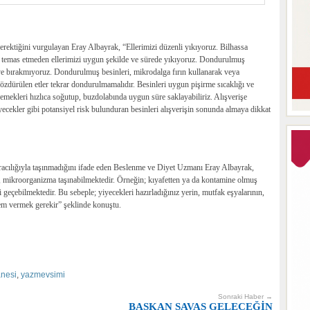
erektiğini vurgulayan Eray Albayrak, “Ellerimizi düzenli yıkıyoruz. Bilhassa
 temas etmeden ellerimizi uygun şekilde ve sürede yıkıyoruz. Dondurulmuş
ye bırakmıyoruz. Dondurulmuş besinleri, mikrodalga fırın kullanarak veya
zdürülen etler tekrar dondurulmamalıdır. Besinleri uygun pişirme sıcaklığı ve
emekleri hızlıca soğutup, buzdolabında uygun süre saklayabiliriz. Alışverişe
yecekler gibi potansiyel risk bulunduran besinleri alışverişin sonunda almaya dikkat
 aracılığıyla taşınmadığını ifade eden Beslenme ve Diyet Uzmanı Eray Albayrak,
 mikroorganizma taşınabilmektedir. Örneğin; kıyafetten ya da kontamine olmuş
 geçebilmektedir. Bu sebeple; yiyecekleri hazırladığınız yerin, mutfak eşyalarının,
nem vermek gerekir” şeklinde konuştu.
anesi
,
yazmevsimi
Sonraki Haber →
BAŞKAN SAVAŞ GELECEĞİN