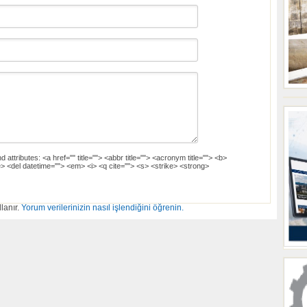
d attributes:
<a href="" title=""> <abbr title=""> <acronym title=""> <b>
> <del datetime=""> <em> <i> <q cite=""> <s> <strike> <strong>
lanır.
Yorum verilerinizin nasıl işlendiğini öğrenin.