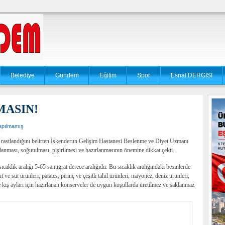
Belediye
Gündem
Eğitim
Spor
Esnaf DERGİSİ
MASIN!
apılmamış
a rastlandığını belirten İskenderun Gelişim Hastanesi Beslenme ve Diyet Uzmanı
lanması, soğutulması, pişirilmesi ve hazırlanmasının önemine dikkat çekti.
klık aralığı 5-65 santigrat derece aralığıdır. Bu sıcaklık aralığındaki besinlerde
t ve süt ürünleri, patates, pirinç ve çeşitli tahıl ürünleri, mayonez, deniz ürünleri,
kle kış ayları için hazırlanan konserveler de uygun koşullarda üretilmez ve saklanmaz