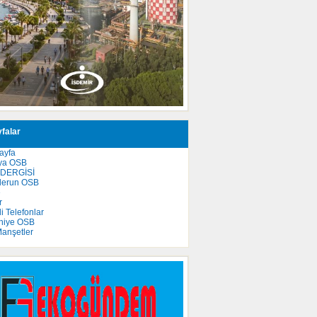
falar
ayfa
ya OSB
 DERGİSİ
derun OSB
e
r
 Telefonlar
niye OSB
anşetler