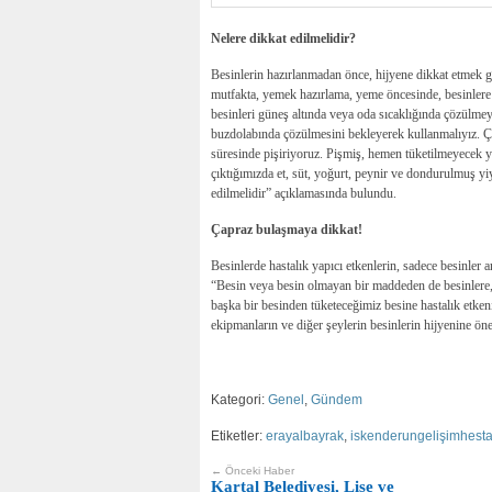
Nelere dikkat edilmelidir?
Besinlerin hazırlanmadan önce, hijyene dikkat etmek g
mutfakta, yemek hazırlama, yeme öncesinde, besinlere
besinleri güneş altında veya oda sıcaklığında çözülme
buzdolabında çözülmesini bekleyerek kullanmalıyız. Çö
süresinde pişiriyoruz. Pişmiş, hemen tüketilmeyecek y
çıktığımızda et, süt, yoğurt, peynir ve dondurulmuş yi
edilmelidir” açıklamasında bulundu.
Çapraz bulaşmaya dikkat!
Besinlerde hastalık yapıcı etkenlerin, sadece besinler
“Besin veya besin olmayan bir maddeden de besinlere,
başka bir besinden tüketeceğimiz besine hastalık etkeni
ekipmanların ve diğer şeylerin besinlerin hijyenine ö
Kategori:
Genel
,
Gündem
Etiketler:
erayalbayrak
,
iskenderungelişimhest
← Önceki Haber
Kartal Belediyesi, Lise ve