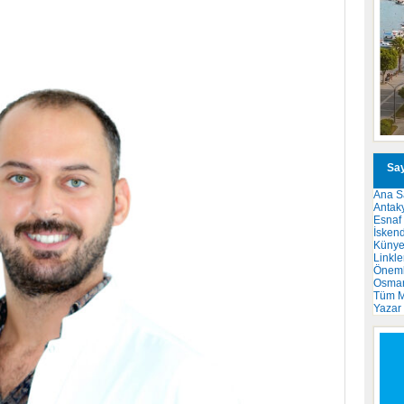
Say
Ana S
Antak
Esnaf
İsken
Küny
Linkle
Önemli
Osma
Tüm M
Yazar