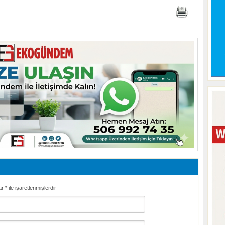
ar
*
ile işaretlenmişlerdir