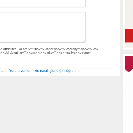
d attributes:
<a href="" title=""> <abbr title=""> <acronym title=""> <b>
> <del datetime=""> <em> <i> <q cite=""> <s> <strike> <strong>
lanır.
Yorum verilerinizin nasıl işlendiğini öğrenin.