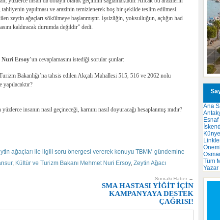
an, yüzlerce insan da dolaylı olarak geçimini sağlamaktadır. Ancak bu arazilerin
 tahliyenin yapılması ve arazinin temizlenerek boş bir şekilde teslim edilmesi
dilen zeytin ağaçları sökülmeye başlanmıştır. İşsizliğin, yoksulluğun, açlığın had
masını kaldıracak durumda değildir” dedi.
 Nuri Ersoy
’un cevaplamasını istediği sorular şunlar:
 Turizm Bakanlığı’na tahsis edilen Akçalı Mahallesi 515, 516 ve 2062 nolu
e yapılacaktır?
Say
Ana S
 yüzlerce insanın nasıl geçineceği, karnını nasıl doyuracağı hesaplanmış mıdır?
Antak
Esnaf
İsken
Küny
Linkle
Önemli
ytin ağaçları ile ilgili soru önergesi vererek konuyu TBMM gündemine
Osma
Tüm M
ansur
,
Kültür ve Turizm Bakanı Mehmet Nuri Ersoy
,
Zeytin Ağacı
Yazar
Sonraki Haber →
SMA HASTASI YİĞİT İÇİN
KAMPANYAYA DESTEK
ÇAĞRISI!