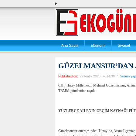
Ana Sayfa
Ekonomi
Siyaset
GÜZELMANSUR’DAN 
Published on:
29 Aralık 2020, @ 14:30
/
Yorum yap
CHP Hatay Milletvekili Mehmet Güzelmansur, Arsuz Akç
TBMM gündemine taşıdı.
YÜZLERCE AİLENİN GEÇİM KAYNAĞI FÜ
Güzelmansur önergesinde: “Hatay’da, Arsuz İlçemize 