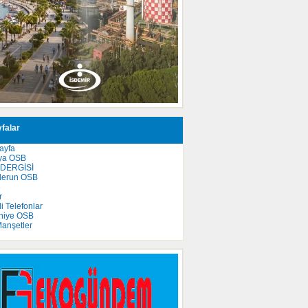
falar
ayfa
ya OSB
 DERGİSİ
derun OSB
e
r
 Telefonlar
niye OSB
anşetler