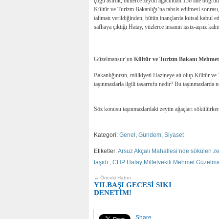
çoğu asırlık, binlerce zeytin ağacından 156 aile doğrud
Kültür ve Turizm Bakanlığı’na tahsis edilmesi sonrası,
talimatı verildiğinden, bütün inançlarda kutsal kabul e
safhaya çıktığı Hatay, yüzlerce insanın işsiz-aşsız kal
Güzelmansur’un
Kültür ve Turizm Bakanı Mehmet
Bakanlığınızın, mülkiyeti Hazineye ait olup Kültür ve
taşınmazlarla ilgili tasarrufu nedir? Bu taşınmazlarda n
Söz konusu taşınmazlardaki zeytin ağaçları sökülürken
Kategori:
Genel
,
Gündem
,
Siyaset
Etiketler:
Arsuz Akçalı Mahallesi’nde sökülen ze
taşıdı.
,
CHP Hatay Milletvekili Mehmet Güzelm
← Önceki Haber
YILBAŞI GECESİ SIKI
DENETİM!
Share