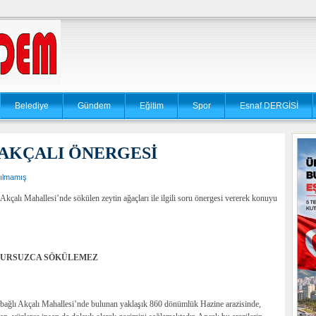
Belediye
Gündem
Eğitim
Spor
Esnaf DERGİSİ
AKÇALI ÖNERGESİ
ılmamış
alı Mahallesi’nde sökülen zeytin ağaçları ile ilgili soru önergesi vererek konuyu
TURSUZCA SÖKÜLEMEZ
bağlı Akçalı Mahallesi’nde bulunan yaklaşık 860 dönümlük Hazine arazisinde,