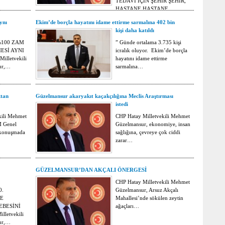
TEDAVİ İÇİN ŞEHİR ŞEHİR,
HASTANE HASTANE
DOLAŞIYOR…
ynı
Ekim’de borçla hayatını idame ettirme sarmalına 402 bin
kişi daha katıldı
%100 ZAM
” Günde ortalama 3.735 kişi
ESİ AYNI
icralık oluyor. Ekim’de borçla
illetvekili
hayatını idame ettirme
ur,…
sarmalına…
ktan
Güzelmansur akaryakıt kaçakçılığına Meclis Araştırması
istedi
kili Mehmet
CHP Hatay Milletvekili Mehmet
 Genel
Güzelmansur, ekonomiye, insan
 konuşmada
sağlığına, çevreye çok ciddi
zarar…
GÜZELMANSUR’DAN AKÇALI ÖNERGESİ
CHP Hatay Milletvekili Mehmet
0.
Güzelmansur, Arsuz Akçalı
YE
Mahallesi’nde sökülen zeytin
EBESİNİ
ağaçları…
lletvekili
ur,…