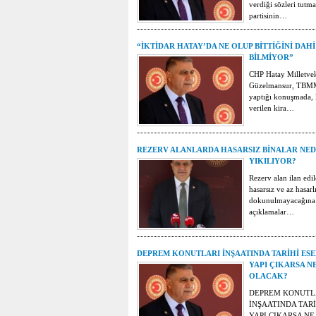
verdiği sözleri tutm
partisinin…
“İKTİDAR HATAY’DA NE OLUP BİTTİĞİNİ DAHİ
BİLMİYOR”
CHP Hatay Milletve
Güzelmansur, TBM
yaptığı konuşmada, k
verilen kira…
REZERV ALANLARDA HASARSIZ BİNALAR NE
YIKILIYOR?
Rezerv alan ilan edi
hasarsız ve az hasarl
dokunulmayacağına i
açıklamalar…
DEPREM KONUTLARI İNŞAATINDA TARİHİ ESE
YAPI ÇIKARSA N
OLACAK?
DEPREM KONUTL
İNŞAATINDA TARİ
YAPI ÇIKARSA NE