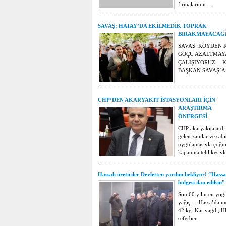
firmalarının…
SAVAŞ: HATAY’DA EKİLMEDİK TOPRAK
BIRAKMAYACAĞ
SAVAŞ: KÖYDEN 
GÖÇÜ AZALTMAY
ÇALIŞIYORUZ… 
BAŞKAN SAVAŞ’
CHP’DEN AKARYAKIT İSTASYONLARI İÇİN
ARAŞTIRMA
ÖNERGESİ
CHP akaryakıta ardı
gelen zamlar ve sabi
uygulamasıyla çoğu
kapanma tehlikesiy
Hassalı üreticiler Devletten yardım bekliyor! “Hassa
bölgesi ilan edilsin”
Son 60 yılın en yoğ
yağışı… Hassa’da m
42 kg. Kar yağdı, 
seferber…