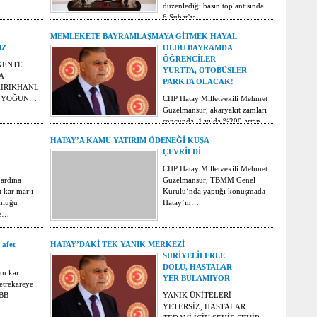
düzenlediği basın toplantısında
6 Şubat’ta…
MEMLEKETE BAYRAMLAŞMAYA GİTMEK HAYAL
IZ
OLDU BAYRAMDA
ÖĞRENCİLER
KENTE
YURTTA, OTOBÜSLER
A
PARKTA OLACAK!
KIRIKHANLILARDAN
A YOĞUN…
CHP Hatay Milletvekili Mehmet
Güzelmansur, akaryakıt zamları
soncunda, 1 yılda %200 artan
şehirlerarası…
HATAY’A KAMU YATIRIM ÖDENEĞİ KUŞA
ÇEVRİLDİ
CHP Hatay Milletvekili Mehmet
 ardına
Güzelmansur, TBMM Genel
t kar marjı
Kurulu‘nda yaptığı konuşmada
nluğu
Hatay’ın…
le…
 afet
HATAY’DAKİ TEK YANIK MERKEZİ
SURİYELİLERLE
DOLU, HASTALAR
un kar
YER BULAMIYOR
etrekareye
HBB
YANIK ÜNİTELERİ
YETERSİZ, HASTALAR