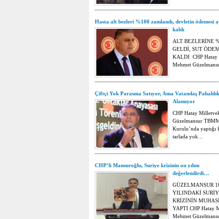
Hasta alt bezleri %100 zamlandı, devletin ödemesi a
kaldı
ALT BEZLERİNE 
GELDİ, SUT ÖDEM
KALDI CHP Hatay M
Mehmet Güzelmans
Çiftçi Yok Parasına Satıyor, Ama Vatandaş Pahalılı
Alamıyor
CHP Hatay Milletve
Güzelmansur TBMM
Kurulu’nda yaptığı
tarlada yok…
CHP’li Mansuroğlu, Suriye krizinin on yılını
değerlendirdi…
GÜZELMANSUR 1
YILINDAKİ SURİ
KRİZİNİN MUHAS
YAPTI CHP Hatay Mi
Mehmet Güzelmans