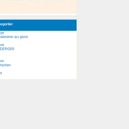
egoriler
iye
ailesinin acı günü
omi
 DERGİSİ
em
azıları
et