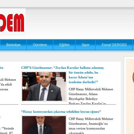
Belediye
Gündem
Eğitim
Spor
Esnaf DERGİSİ
öz
CHP’li Güzelmansur: “Zeydan Karalar halkına adanmış
bir ömrün adıdır, bu
karar Adana’nın
kili Mehmet
iradesine darbedir!”
da etkili
onrası
CHP Hatay Milletvekili Mehmet
Güzelmansur, Adana
Büyükşehir Belediye
Başkanı Zeydan Karalar’ın…
“Hatay konteynırdan çıkarma tehdidine boyun eğmez”
m
CHP Hatay Milletvekili Mehmet
Güzelmansur, İmamoğlu’na
: “Yerinde
imza verirse konteynırdan
ılmalı, 87
çıkarmakla…