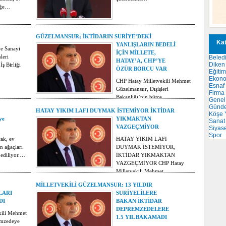
liğe…
GÜZELMANSUR; İKTİDARIN SURİYE’DEKİ
Kat
YANLIŞLARIN BEDELİ
ve Sanayi
İÇİN MİLLETE,
leri
Beled
HATAY’A, CHP’YE
Diken 
İş Birliği
ÖZÜR BORCU VAR
Eğitim
Ekon
CHP Hatay Milletvekili Mehmet
Esnaf
Güzelmansur, Dışişleri
Firma
Bakanlığı’nın bütçe
Genel
görüşmelerinde…
Günd
HATAY YIKIM LAFI DUYMAK İSTEMİYOR İKTİDAR
Köşe Y
ye
YIKMAKTAN
Sanat
VAZGEÇMİYOR
Siyas
Spor
cak, ev
HATAY YIKIM LAFI
n ağaçları
DUYMAK İSTEMİYOR,
ediliyor.…
İKTİDAR YIKMAKTAN
VAZGEÇMİYOR CHP Hatay
Milletvekili Mehmet…
MİLLETVEKİLİ GÜZELMANSUR: 13 YILDIR
LARI
SURİYELİLERE
DI
BAKAN İKTİDAR
DEPREMZEDELERE
kili Mehmet
1.5 YIL BAKAMADI
emzedeye