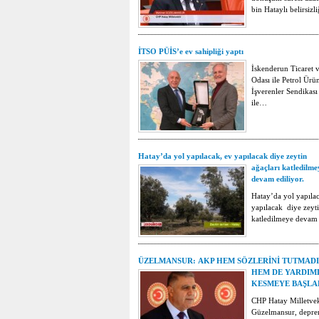
bin Hataylı belirsiz
İTSO PÜİS’e ev sahipliği yaptı
İskenderun Ticaret 
Odası ile Petrol Ürün
İşverenler Sendikası 
ile…
Hatay’da yol yapılacak, ev yapılacak diye zeytin
ağaçları katledilme
devam ediliyor.
Hatay’da yol yapıla
yapılacak diye zeyti
katledilmeye devam 
ÜZELMANSUR: AKP HEM SÖZLERİNİ TUTMADI
HEM DE YARDIM
KESMEYE BAŞLA
CHP Hatay Milletve
Güzelmansur, depr