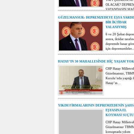
OLACAK? DEPRE
VATANDAŞIN M
GÜZELMANSUR: DEPREMZEDEYE EŞYA YARDI
BİR İKTİDAR
YALANIYMIŞ
6 ve 20 Şubat depre
sonra, iktidar tarafı
depremde hasar göre
için depremzedeler
HATAY’IN 30 MAHALLESİNDE HİÇ YAŞAM YO
CHP Hatay Milletve
Güzelmansur, TBM
Kurulu’nda yaptığı
Hatay’ın…
YIKIM FİRMALARININ DEPREMZEDENİN ŞAHS
EŞYASINA EL
KOYMASI SUÇTU
CHP Hatay Milletve
Güzelmansur TBMM’
konuşmada yıkım