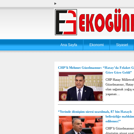
Ana Sayfa
Ekonomi
Siyaset
CHP’li Mehmet Güzelmansur: “Hatay’da Felaket G
Göre Göre Geldi”
CHP Hatay Milletve
Güzelmansur, Hatay’
olan sağanak yağış s
yaşanan…
“Yerinde dönüşüm süresi uzatılmalı, 87 bin Hataylı
belirsizliğe mahkû
edilemez!”
CHP’li Güzelmansur
dönüşüm süresi uzat