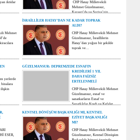
ayan iktidar
CHP Hatay Milletvekili
Mehmet Güzelmansur,
Kayseri’de ve Suriye’nin
kuzeyinde yaşanan olayların…
İSRAİLLİLER HATAY’DAN NE KADAR TOPRAK
ALDI?
kili Mehmet
CHP Hatay Milletvekili Mehmet
M’de
Güzelmansur, İsraillilerin
iracılara
Hatay’dan yoğun bir şekilde
toprak ve…
DEN
GÜZELMANSUR: DEPREMZEDE ESNAFIN
KREDİLERİ 1 YIL
DAHA FAİZSİZ
len yerlerde
ERTELENMELİ
ı binalara
lişkin
CHP Hatay Milletvekili Mehmet
Güzelmansur, esnaf ve
sanatkarların Esnaf ve
Sanatkârlar Kredi ve Kefalet…
R,
KENTSEL DÖNÜŞÜM BAŞKANLIĞI MI, KENTSEL
E
EZİYET BAŞKANLIĞI
MI?
ARI
CHP Hatay Milletvekili Mehmet
Hİ ESER,
Güzelmansur, Kentsel Dönüşüm
Başkanlığı bütçesi üzerinde