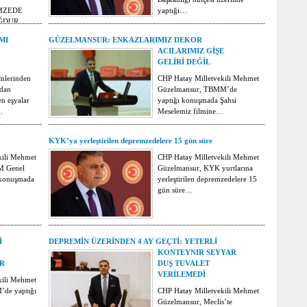
MZEDE
yaptığı…
AĞDUR…
MI
GÜZELMANSUR: ENKAZLARIMIZ DEKOR
ACILARIMIZ GİŞE
GELİRİ DEĞİL
mlerinden
CHP Hatay Milletvekili Mehmet
ndan
Güzelmansur, TBMM’de
n eşyalar
yaptığı konuşmada Şahsi
…
Meselemiz filmine…
K
KYK’ya yerleştirilen depremzedelere 15 gün süre
kili Mehmet
CHP Hatay Milletvekili Mehmet
M Genel
Güzelmansur, KYK yurtlarına
 konuşmada
yerleştirilen depremzedelere 15
gün süre…
İ
DEPREMİN ÜZERİNDEN 4 AY GEÇTİ: YETERLİ
KONTEYNIR SEYYAR
R
DUŞ TUVALET
VERİLEMEDİ
kili Mehmet
de yaptığı
CHP Hatay Milletvekili Mehmet
Güzelmansur, Meclis’te