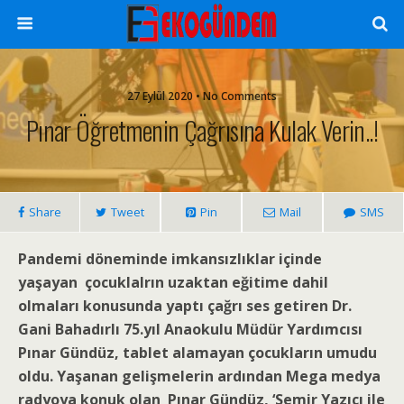
27 Eylül 2020 • No Comments
Pınar Öğretmenin Çağrısına Kulak Verin..!
Share
Tweet
Pin
Mail
SMS
Pandemi döneminde imkansızlıklar içinde
yaşayan çocuklalrın uzaktan eğitime dahil
olmaları konusunda yaptı çağrı ses getiren
Dr.
Gani Bahadırlı 75.yıl Anaokulu Müdür Yardımcısı
Pınar Gündüz, tablet alamayan çocukların umudu
oldu. Yaşanan gelişmelerin ardından
Mega medya
radyoya konuk olan
Pınar Gündüz,
‘Semir Yazıcı ile