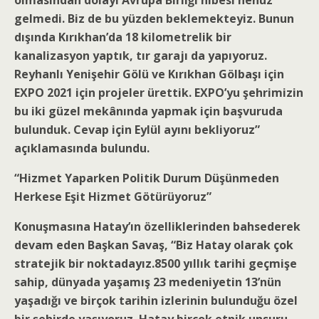
olmasından dolayı Avrupa Birliği hibesi henüz
gelmedi. Biz de bu yüzden beklemekteyiz. Bunun
dışında Kırıkhan’da 18 kilometrelik bir
kanalizasyon yaptık, tır garajı da yapıyoruz.
Reyhanlı Yenişehir Gölü ve Kırıkhan Gölbaşı için
EXPO 2021 için projeler ürettik. EXPO’yu şehrimizin
bu iki güzel mekânında yapmak için başvuruda
bulunduk. Cevap için Eylül ayını bekliyoruz”
açıklamasında bulundu.
“Hizmet Yaparken Politik Durum Düşünmeden
Herkese Eşit Hizmet Götürüyoruz”
Konuşmasına Hatay’ın özelliklerinden bahsederek
devam eden Başkan Savaş, “Biz Hatay olarak çok
stratejik bir noktadayız.8500 yıllık tarihi geçmişe
sahip, dünyada yaşamış 23 medeniyetin 13’nün
yaşadığı ve birçok tarihin izlerinin bulunduğu özel