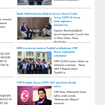
İngiliz Diplomatlardan Başkan Savaş’a Ziyaret Lütfü
Savaş: EXPO ile barışa
ayı yönetim
katkı sağlamayı
 yapmak
amaçlıyoruz
gelen
İngiltere Büyükelçiliğinde
görevli diplomatlar LucySt John
ve Mary Gilson, Hatay
Büyükşehir…
HBB icraatlarını eleştiren Yeşildal’ın iddialarına CHP
Hatay örgütünden
VAŞ’TAN
yalanlama!
 DEĞERİ
BB VE
CHP’LİLER Cumhur İtifakı’nın
TAN İŞ…
iddialarını yalanladı… Hatay
AKP İl Başkanı Adem
Yeşildal’ın…
CHP’li Şahin: Hatay, EXPO 2021 için devlet desteği
istiyor
CHP Hatay Milletvekili Suzan
 BAŞKANI
Şahin, aralık ayında
SEVGİ VE
“Medeniyetler Bahçesi”
TAY’DA
temasıyla…