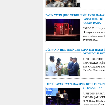
BASIN YAYIN ŞUBE MÜDÜRLÜĞÜ EXPO HATAY
SANAT DOLU BİR
AKŞAM DAHA
EXPO 2021 Hatay, s
bir akşama daha ev s
yaptı. İtalyan yazar
oyunundan…
DÜNYANIN HER YERİNDEN EXPO 2021 HATAY 
ÖVGÜ DOLU SÖZ
AIPH DİREKTÖRÜ
EXPO HATAY İÇİ
BİR KAZANIM EXP
Hatay’ın Uluslarara
LÜTFÜ SAVAŞ: “YAPAMAZSINIZ DEDİLER YAPT
VE BAŞARDIK”
AIPH’DEN BAŞKA
EXPO BAŞARI ÖD
2021 Hatay Uluslara
Organisazyon Ödü