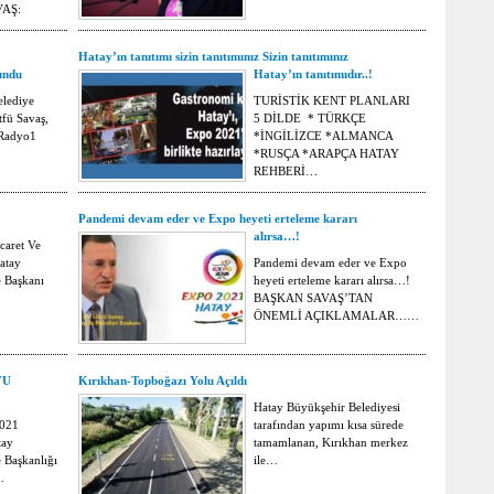
AŞ:
Hatay’ın tanıtımı sizin tanıtımınız Sizin tanıtımınız
undu
Hatay’ın tanıtımıdır..!
elediye
TURİSTİK KENT PLANLARI
tfü Savaş,
5 DİLDE * TÜRKÇE
Radyo1
*İNGİLİZCE *ALMANCA
*RUSÇA *ARAPÇA HATAY
REHBERİ…
Pandemi devam eder ve Expo heyeti erteleme kararı
alırsa…!
caret Ve
atay
Pandemi devam eder ve Expo
 Başkanı
heyeti erteleme kararı alırsa…!
BAŞKAN SAVAŞ’TAN
ÖNEMLİ AÇIKLAMALAR……
YU
Kırıkhan-Topboğazı Yolu Açıldı
Hatay Büyükşehir Belediyesi
2021
tarafından yapımı kısa sürede
tay
tamamlanan, Kırıkhan merkez
 Başkanlığı
ile…
…