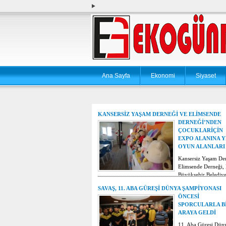
Ana Sayfa
Ekonomi
Siyaset
KANSERSİZ YAŞAM DERNEĞİ VE ELİMSENDE
DERNEĞİ’NDEN
ÇOCUKLARİÇİN
EXPO ALANINA Y
OYUN ALANLARI
Kansersiz Yaşam De
Elimsende Derneği,
Büyükşehir Belediy
alanına oyun alanı
SAVAŞ, 11. ABA GÜREŞİ DÜNYA ŞAMPİYONASI
ÖNCESİ
SPORCULARLA B
ARAYA GELDİ
11. Aba Güreşi Dün