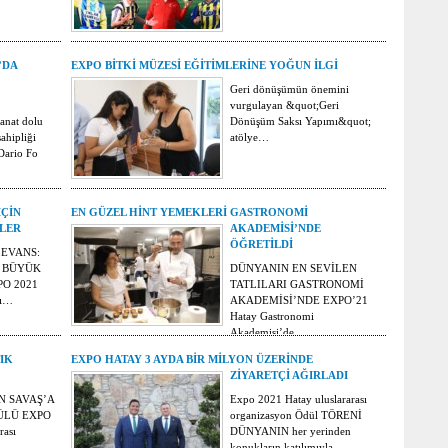
’DA
EXPO BİTKİ MÜZESİ EĞİTİMLERİNE YOĞUN İLGİ
Geri dönüşümün önemini
vurgulayan &quot;Geri
anat dolu
Dönüşüm Saksı Yapımı&quot;
ahipliği
atölye…
 Dario Fo
İÇİN
EN GÜZEL HİNT YEMEKLERİ GASTRONOMİ
LER
AKADEMİSİ’NDE
ÖĞRETİLDİ
 EVANS:
N BÜYÜK
DÜNYANIN EN SEVİLEN
O 2021
TATLILARI GASTRONOMİ
sı…
AKADEMİSİ’NDE EXPO’21
Hatay Gastronomi
Akademisi’de…
IK
EXPO HATAY 3 AYDA BİR MİLYON ÜZERİNDE
ZİYARETÇİ AĞIRLADI
N SAVAŞ’A
Expo 2021 Hatay uluslararası
ÜLÜ EXPO
organizasyon Ödül TÖRENİ
rası
DÜNYANIN her yerinden
l…
konukların katılımıyla…