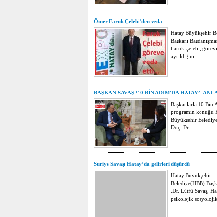
Ömer Faruk Çelebi’den veda
Hatay Büyükşehir B
Başkanı Başdanışma
Faruk Çelebi, görev
ayrıldığını…
BAŞKAN SAVAŞ ‘10 BİN ADIM’DA HATAY’I ANL
Başkanlarla 10 Bin 
programın konuğu 
Büyükşehir Belediye
Doç. Dr.…
Suriye Savaşı Hatay’da gelirleri düşürdü
Hatay Büyükşehir
Belediye(HBB) Baş
.Dr. Lütfü Savaş, Ha
psikolojik sosyoloj