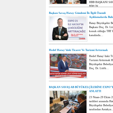
HBB BAŞKANI SAV
BİRLİK…
Başkan Savaş Hatay Gündemi İle İlgili Önemli
Açıklamalarda Bul
Hatay Büyükşehir B
Başkanı Doç. Dr. Lü
konuk olduğu TRT 
kanalında…
Hedef Hatay’daki Ticaret Ve Turizmi Arttırmak
Hedef Hatay’daki Ti
Turizmi Arttırmak H
Büyükşehir Belediye
Doç. Dr. Lütfü…
BAŞKAN SAVAŞ AB BÜYÜKELÇİLERİNE EXPO’
ANLATTI
23 Nisan-29 Ekim 
tarihleri arasında Ha
Büyükşehir Belediye
tarafından Antakya