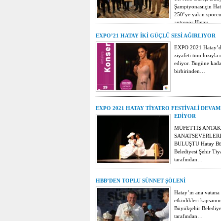
Şampiyonasıiçin Hat
250’ye yakın sporcu
antrenör Hatay…
EXPO’21 HATAY İKİ GÜÇLÜ SESİ AĞIRLIYOR
EXPO 2021 Hatay’d
ziyafeti tüm hızıyla
ediyor. Bugüne kada
birbirinden…
EXPO 2021 HATAY TİYATRO FESTİVALİ DEVAM
EDİYOR
MÜFETTİŞ ANTAK
SANATSEVERLER
BULUŞTU Hatay Bü
Belediyesi Şehir Tiy
tarafından…
HBB’DEN TOPLU SÜNNET ŞÖLENİ
Hatay’ın ana vatana k
etkinlikleri kapsam
Büyükşehir Belediye
tarafından…