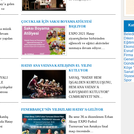
ay’a gelen
 ve
ÇOCUKLAR İÇİN SAKSI BOYAMA ATÖLYESİ
Kat
BAŞLIYOR
a müzik
 devam
EXPO 2021 Hatay
Beled
Diken 
r yapılan
ziyaretçilerine birbirinden
Eğitim
eğlenceli ve eğitici aktiviteler
Ekon
sunmaya devam ediyor.…
Esnaf
Firma
Genel
Günd
HATAY ANA VATANA KATILIŞININ 83. YILINI
Köşe Y
KUTLUYOR
Sanat
Siyas
YALI
SAVAŞ, “HATAY HEM
Spor
LE
İŞGALDEN KURTULUŞUNU,
yükşehir
HEM ANA VATAN’A
atrosu
KAVUŞMAYI KUTLUYOR”
CUMHURİYETİ’NİN…
FENERBAHÇE’NİN YILDIZLARI HATAY’A GELİYOR
atılış
Bu sene 36.sı düzenlenen Erhan
ında Hatay
Aksay EXPO Futbol
si
Turnuvası’nın Antakya final
maçı öncesinde…