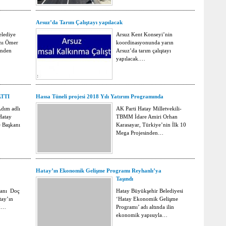
Arsuz’da Tarım Çalıştayı yapılacak
elediye
Arsuz Kent Konseyi’nin
nı Ömer
koordinasyonunda yarın
inden
Arsuz’da tarım çalıştayı
yapılacak.…
ATTI
Hassa Tüneli projesi 2018 Yılı Yatırım Programında
Adım adlı
AK Parti Hatay Milletvekili-
Hatay
TBMM İdare Amiri Orhan
 Başkanı
Karasayar, Türkiye’nin İlk 10
Mega Projesinden…
Hatay’ın Ekonomik Gelişme Programı Reyhanlı’ya
Taşındı
kanı Doç
Hatay Büyükşehir Belediyesi
tay’ın
‘Hatay Ekonomik Gelişme
ik…
Programı’ adı altında ilin
ekonomik yapısıyla…