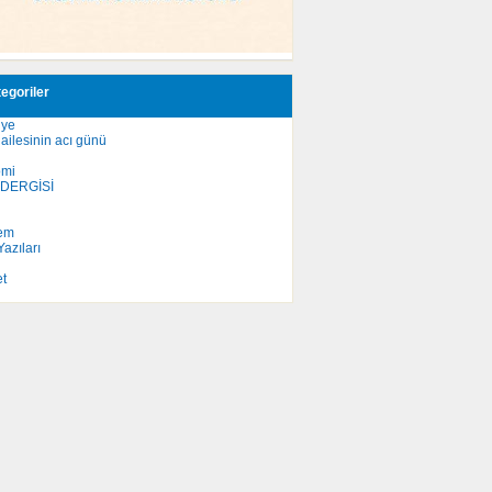
egoriler
iye
ailesinin acı günü
omi
 DERGİSİ
em
azıları
et