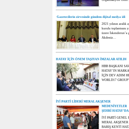
Gazetecilerin zirvesinde gündem dijital medya idi
2021 yılının aralık 
kurulu toplantısını
üzere İskenderun’a 
Akdeniz…
HATAY İÇİN ÖNEM TAŞIYAN İMZALAR ATILDI
HBB BAŞKANI SA
HATAY’IN MARKA
İÇİN DEV ADIM H
WORLD17 GROUP’
İYİ PARTİ LİDERİ MERAL AKŞENER
MEDENİYETLER
ŞEHRİ HATAY’DA
İYİ PARTİ GENEL
MERAL AKŞENER 
BARIŞ KENTİ HA