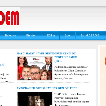
Belediye
Gündem
Eğitim
Spor
Esnaf DERGİSİ
HAYDİ HATAY HAYDİ İSKENDERUN KENDİ ÖZ
DEĞERİNE SAHİP
ÇIK…
ENİ
Kadrosunda kaliteli oyuncular
bulunduran Çılgın Zamanlar
rneği ve
tiyatro oyununda hem oyuncu
 Hatay
hemde yönetmen…
esi EXPO
…
EXPO’DA HER GÜN SANAT HER GÜN EĞLENCE
“EXPO 2021 Hatay Tiyatro
İR
Festivali” kapsamında
birbirinden özel oyunlar seyirci
ya
ile buluşmaya…