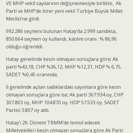
VE MHP vekil sayılarının değişmemesiyle birlikte, Ak
Parti ve MHP’de birer yeni vekil Türkiye Büyük Millet
Meclisi’ne girdi.
992.286 seçmeni bulunan Hatay’da 2.999 sandıkta,
850.664 seçmen oy kullandı, katılım oranı : % 86,96
olduğu öğrenildi.
Hatay genelinde kesin olmayan sonuçlara göre; Ak
parti %43,18, CHP %36,12, MHP %12,31, HDP % 6,75,
SADET %0,45 oranında.
İl genelinde açılan sadıklardaki sayımlara göre kesin
olmayan sonuçlara göre ise; Ak parti 367.934 oy, CHP
307.803 oy, MHP 104.870 oy, HDP 57.533 oy, SADET
Partisi 3.807 oy aldı.
Hatay’ı 26. Dönem TBMM’de temsil edecek
Milletvekilleri kesin olmayan sonuçlara göre Ak Parti: