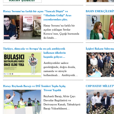
Hatay Sorunu’na farklı bir açısı: “Sancak Düştü” ve
BASIN EMEKÇİLERİN
“Ahalinin Gidişi” Aras
yayınlarından çıktı.
Hatay Sorunu’na farklı bir
açıdan yaklaşan Serdar
Korucu’nun, Çiçeği burnunda
iki kitabı…
Türkiye, dünyada ve Avrupa’da en çok antibiyotik
İçişleri Bakanı Süleym
kullanan ülkelerin
başında geliyor…
Antibiyotikler sadece
gerektiğinde, doğru dozda,
zamanda ve süreyle
kullanılmalı… Antibiyotik…
Hatay Reyhanlı Barajı ve DSİ Tesisleri Toplu Açılış
CHP HATAY MİLLET
Töreni Yapıldı
Reyhanlı Barajı, Afrin Çayı
Davutlar Regülatörü ve
Derivasyon Kanalı, Tahtaköprü
Barajı Yükseltilmesi…