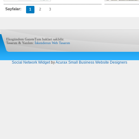
Sayfalar:
1
2
3
Ekogündem GazeteTum haklari saklidir.
Tasarım & Yazılım:
İskenderun Web Tasarım
Social Network Widget
by
Acurax Small Business Website Designers