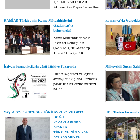
1,71 MİLYAR DOLAR
Akdeniz Yaş Meyve Sebze İhracatçıları…
KAMİAD Türkiye’nin Kamu Müteahhitlerini
Romanya’da Gerçekleş
Gaziantep’te
buluşturdu!
Kamu Müteahhitleri ve İş
İnsanları Derneği’nin
(KAMİAD) ile Gaziantep
Ticaret Odası (GTO)…
İtalyan kozmetikçilerin gözü Türkiye Pazarında!
Milletvekili Suzan Şahi
Üretim kapasitesi ve lojistik
avantajları ile global kozmetik
pazarı için bir cazibe merkezi
haline…
YAŞ MEYVE SEBZE SEKTÖRÜ AVRUPA VE ORTA
HBB Turizm Fuarında 
DOĞU
PAZARLARINDA
ATAKTA
TÜRKİYE’NİN NİSAN
AYI YAŞ MEYVE