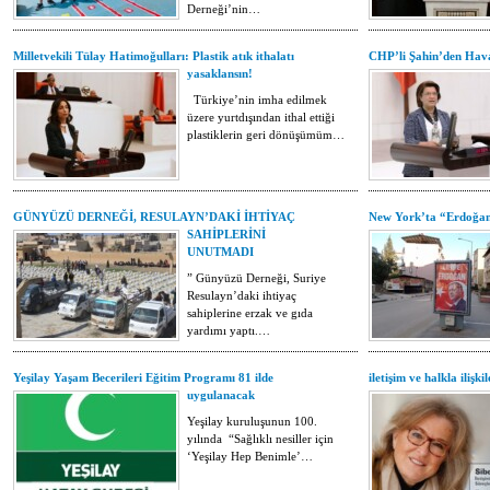
Derneği’nin…
Milletvekili Tülay Hatimoğulları: Plastik atık ithalatı
CHP’li Şahin’den Hav
yasaklansın!
Türkiye’nin imha edilmek
üzere yurtdışından ithal ettiği
plastiklerin geri dönüşümüm…
GÜNYÜZÜ DERNEĞİ, RESULAYN’DAKİ İHTİYAÇ
New York’ta “Erdoğan
SAHİPLERİNİ
UNUTMADI
” Günyüzü Derneği, Suriye
Resulayn’daki ihtiyaç
sahiplerine erzak ve gıda
yardımı yaptı.…
Yeşilay Yaşam Becerileri Eğitim Programı 81 ilde
iletişim ve halkla ilişk
uygulanacak
Yeşilay kuruluşunun 100.
yılında “Sağlıklı nesiller için
‘Yeşilay Hep Benimle’…