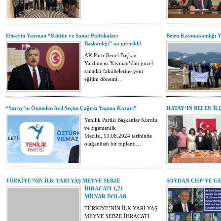
Hüseyin Yayman “Kültür ve Sanat Politikaları
Belen Kaymakamlığı Y
Başkanlığı” na getirildi!
AK Parti Genel Başkan
Yardımcısı Yayman’dan güzel
sanatlar fakültelerine yeni
eğitim dönemi…
“Saray’ın Önünden Acil Seçim Çağrısı Yapma Kararı”
HATAY’IN BELEN İ
Yenilik Partisi Başkanlar Kurulu
ve Egemenlik
Meclisi, 13.08.2024 tarihinde
olağanüstü bir toplantı…
TÜRKİYE’NİN İLK YARI YAŞ MEYVE SEBZE
SOYDAN CHP’YE GE
İHRACATI 1,71
MİLYAR DOLAR
TÜRKİYE’NİN İLK YARI YAŞ
MEYVE SEBZE İHRACATI