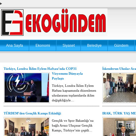
Ana Sayfa
Ekonomi
Siyaset
Belediye
Gündem
Türkiye, Londra İklim Eylem Haftası’nda COP31
İskenderun Uluslar Ar
Vizyonunu Dünyayla
Paylaştı
Türkiye, Londra İklim Eylem
Haftası kapsamında düzenlenen
uluslararası toplantılarda iklim
değişikliğiyle…
TÜRDEM’den Gençlik Kampı Etkinliği
IRAK, TÜRK YAŞ M
Gençlik ve Spor Bakanlığı’na
bağlı Arsuz Uluçınar Gençlik
Kampı, Türkiye’nin çeşitli…