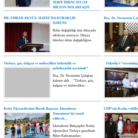
SEBZE İHRACATI 210
MİLYON DOLARI AŞTI
Akdeniz Yaş Meyve Sebze
DR. EMRAH AKYÜZ: HATAY’DA KURAKLIK
Doç. Dr. Necmettin 
İhracatçıları Birliği Yönetim
SORUNU
Kurulu Başkanı Ferhat Gürüz,
Türkiye’nin…
İklim değişikliği tüm dünyada
etkilerini arttırıyor. Dünya
liderleri iklim değişikliğine…
Türkiye, göç dalgası ve mültecilikte belirsizlik ve
Yükseliş’e “etwinning 
politikasızlık içerisinde”
Doç. Dr. Necmettin Çalışkan
kaleme aldı… “Türkiye, göç
dalgası ve mültecilikte…
Kolej Öğrencilerinin Büyük Başarısı: İskenderun
CHP’nin Kadın vekilleri
Yunanistan’da temsil
edilecek…
İskenderun Bahçeşehir Koleji
öğrencileri Türkiye genelinde
Bilim Kahramanları