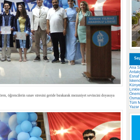
Say
Ana S
Antak
Esnaf
İsken
Küny
Linkle
Önemli
n, öğrencilerin sınav stresini geride bırakarak mezuniyet sevincini doyasıya
Osma
Tüm M
Yazar