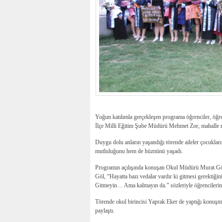
Yoğun katılımla gerçekleşen programa öğrenciler, öğre
İlçe Milli Eğitim Şube Müdürü Mehmet Zor, mahalle muh
Duygu dolu anların yaşandığı törende aileler çocukları
mutluluğunu hem de hüznünü yaşadı.
Programın açılışında konuşan Okul Müdürü Murat Göl,
Göl, “Hayatta bazı vedalar vardır ki gitmesi gerektiğini 
Gitmeyin… Ama kalmayın da.” sözleriyle öğrencilerine
Törende okul birincisi Yaprak Eker de yaptığı konuş
paylaştı.