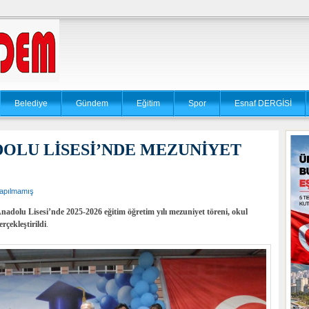
Belediye
Gündem
Eğitim
Spor
Esnaf DERGİSİ
OLU LİSESİ’NDE MEZUNİYET
apılmamış
adolu Lisesi’nde 2025-2026 eğitim öğretim yılı mezuniyet töreni, okul
çekleştirildi
.