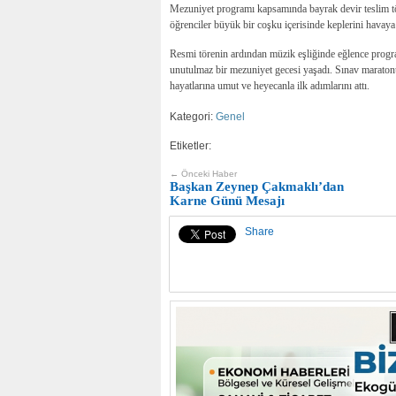
Mezuniyet programı kapsamında bayrak devir teslim tör
öğrenciler büyük bir coşku içerisinde keplerini havaya 
Resmi törenin ardından müzik eşliğinde eğlence program
unutulmaz bir mezuniyet gecesi yaşadı. Sınav maratonu
hayatlarına umut ve heyecanla ilk adımlarını attı.
Kategori:
Genel
Etiketler:
← Önceki Haber
Başkan Zeynep Çakmaklı’dan
Karne Günü Mesajı
Share