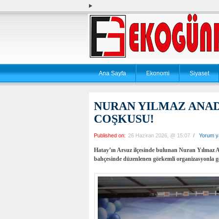
Ana Sayfa
Ekonomi
Siyaset
NURAN YILMAZ ANAD
COŞKUSU!
Published on:
26 Haziran 2026, @ 15:07
/
Yorum y
Hatay’ın Arsuz ilçesinde bulunan Nuran Yılmaz An
bahçesinde düzenlenen görkemli organizasyonla ger