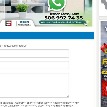
ar
*
ile işaretlenmişlerdir
d attributes:
<a href="" title=""> <abbr title=""> <acronym title=""> <b>
> <del datetime=""> <em> <i> <q cite=""> <s> <strike> <strong>