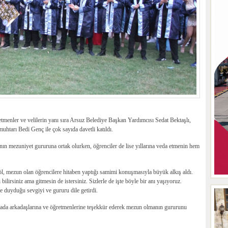
tmenler ve velilerin yanı sıra Arsuz Belediye Başkan Yardımcısı Sedat Bektaşlı,
tarı Bedi Genç ile çok sayıda davetli katıldı.
nın mezuniyet gururuna ortak olurken, öğrenciler de lise yıllarına veda etmenin hem
 mezun olan öğrencilere hitaben yaptığı samimi konuşmasıyla büyük alkış aldı.
bilirsiniz ama gitmesin de istersiniz. Sizlerle de işte böyle bir anı yaşıyoruz.
 duyduğu sevgiyi ve gururu dile getirdi.
mada arkadaşlarına ve öğretmenlerine teşekkür ederek mezun olmanın gururunu