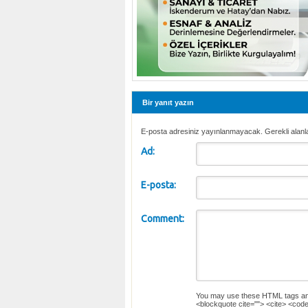
Bir yanıt yazın
E-posta adresiniz yayınlanmayacak. Gerekli alanl
Ad:
E-posta:
Comment:
You may use these
HTML
tags an
<blockquote cite=""> <cite> <code