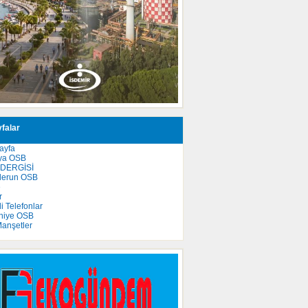
falar
ayfa
ya OSB
 DERGİSİ
derun OSB
e
r
 Telefonlar
niye OSB
anşetler