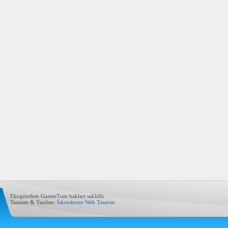
Ekogündem GazeteTum haklari saklidir.
Tasarım & Yazılım:
İskenderun Web Tasarım