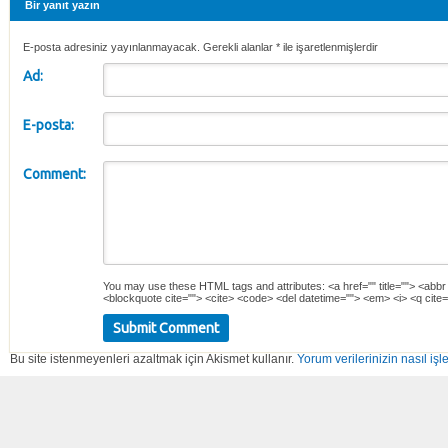
Bir yanıt yazın
E-posta adresiniz yayınlanmayacak. Gerekli alanlar
*
ile işaretlenmişlerdir
Ad:
E-posta:
Comment:
You may use these
HTML
tags and attributes:
<a href="" title=""> <abbr
<blockquote cite=""> <cite> <code> <del datetime=""> <em> <i> <q cite=
Bu site istenmeyenleri azaltmak için Akismet kullanır.
Yorum verilerinizin nasıl işl