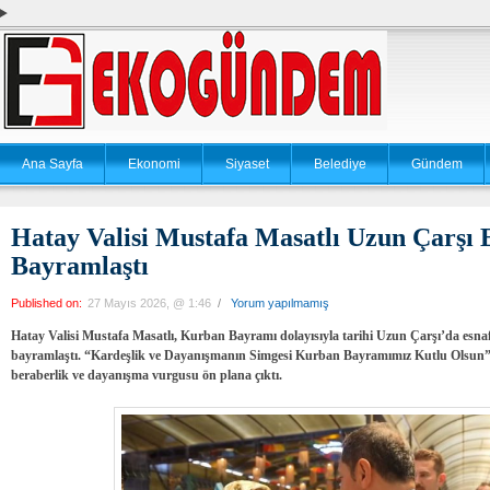
Ana Sayfa
Ekonomi
Siyaset
Belediye
Gündem
Hatay Valisi Mustafa Masatlı Uzun Çarşı E
Bayramlaştı
Published on:
27 Mayıs 2026, @ 1:46
/
Yorum yapılmamış
Hatay Valisi Mustafa Masatlı, Kurban Bayramı dolayısıyla tarihi Uzun Çarşı’da esnaf
bayramlaştı. “Kardeşlik ve Dayanışmanın Simgesi Kurban Bayramımız Kutlu Olsun” mesa
beraberlik ve dayanışma vurgusu ön plana çıktı.