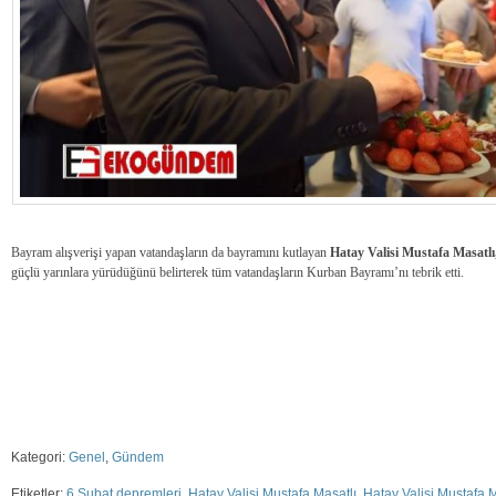
Bayram alışverişi yapan vatandaşların da bayramını kutlayan
Hatay Valisi Mustafa Masatlı
güçlü yarınlara yürüdüğünü belirterek tüm vatandaşların Kurban Bayramı’nı tebrik etti.
Kategori:
Genel
,
Gündem
Etiketler:
6 Şubat depremleri
,
Hatay Valisi Mustafa Masatlı
,
Hatay Valisi Mustafa M