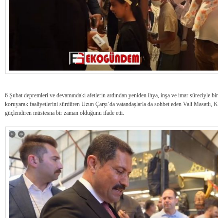
6 Şubat depremleri ve devamındaki afetlerin ardından yeniden ihya, inşa ve imar süreciyle birli
koruyarak faaliyetlerini sürdüren Uzun Çarşı’da vatandaşlarla da sohbet eden Vali Masatlı
güçlendiren müstesna bir zaman olduğunu ifade etti.