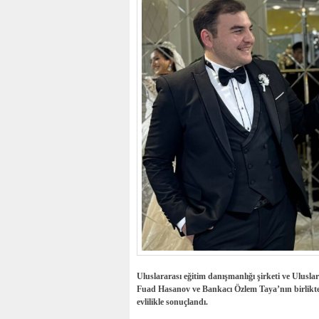
Uluslararası eğitim danışmanlığı şirketi ve Ulusla
Fuad Hasanov ve Bankacı Özlem Taya’nın birlikteliğ
evlilikle sonuçlandı.