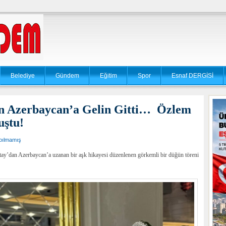
Belediye
Gündem
Eğitim
Spor
Esnaf DERGİSİ
den Azerbaycan’a Gelin Gitti… Özlem
uştu!
pılmamış
atay’dan Azerbaycan’a uzanan bir aşk hikayesi düzenlenen görkemli bir düğün töreni