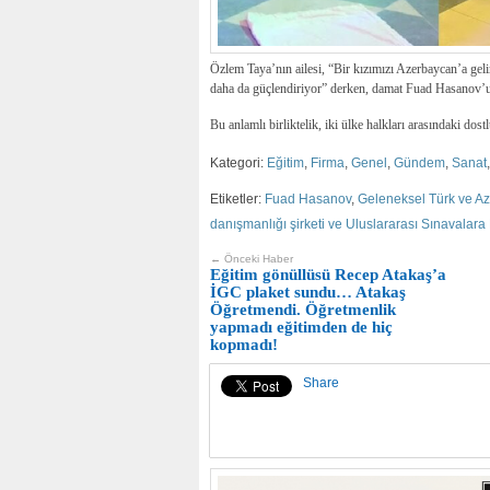
Özlem Taya’nın ailesi, “Bir kızımızı Azerbaycan’a geli
daha da güçlendiriyor” derken, damat Fuad Hasanov’un
Bu anlamlı birliktelik, iki ülke halkları arasındaki dos
Kategori:
Eğitim
,
Firma
,
Genel
,
Gündem
,
Sanat
Etiketler:
Fuad Hasanov
,
Geleneksel Türk ve Az
danışmanlığı şirketi ve Uluslararası Sınavalara
← Önceki Haber
Eğitim gönüllüsü Recep Atakaş’a
İGC plaket sundu… Atakaş
Öğretmendi. Öğretmenlik
yapmadı eğitimden de hiç
kopmadı!
Share