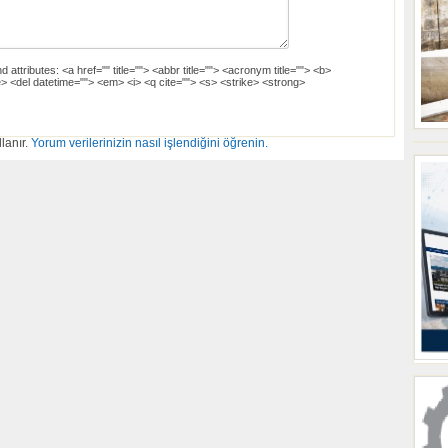
d attributes:
<a href="" title=""> <abbr title=""> <acronym title=""> <b>
> <del datetime=""> <em> <i> <q cite=""> <s> <strike> <strong>
lanır.
Yorum verilerinizin nasıl işlendiğini öğrenin.