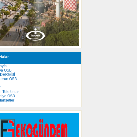
falar
ayfa
ya OSB
 DERGİSİ
derun OSB
e
r
 Telefonlar
niye OSB
anşetler