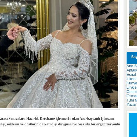
Say
Ana S
Antak
Esnaf
İsken
Küny
Linkle
Önemli
Osma
Tüm M
Yazar
rarası Sınavalara Hazırlık Dershane işletmecisi olan Azerbaycanlı iş insanı
i, ailelerin ve dostların da katıldığı duygusal ve coşkulu bir organizasyonla