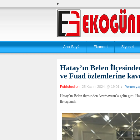
Ana Sayfa
Ekonomi
Siyaset
Hatay’ın Belen İlçesin
ve Fuad özlemlerine kav
Published on:
25 Kasım 2024, @ 19:01
/
Yorum ya
Hatay’ın Belen ilçesinden Azerbaycan’a gelin gitti. H
ile taçlandı.