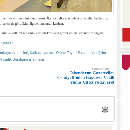
n vermekten mutluluk duyuyoruz. İki dost ülke arasındaki bu evlilik, bağlarımızı
 ailesi de gördükleri ilgiden memnun kaldılar.
tluğun ve kültürel zenginliklerin bir kez daha gözler önüne serilmesini sağladı.
,
Siyaset
erbaycan motifleri
,
Kafkas oyunları
,
Özlem Taya
,
Uluslararası eğitim
 Hazırlık Dershane işletmecisi
Sonraki Haber →
İskenderun Gazeteciler
Cemiyeti’nden Başsavcı Vekili
Yunus Çiftçi’ye Ziyaret