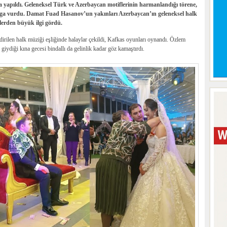
apıldı. Geleneksel Türk ve Azerbaycan motiflerinin harmanlandığı törene,
amga vurdu. Damat Fuad Hasanov’un yakınları Azerbaycan’ın geleneksel halk
lerden büyük ilgi gördü.
ilen halk müziği eşliğinde halaylar çekildi,
Kafkas oyunları
oynandı. Özlem
giydiği kına gecesi bindallı da gelinlik kadar göz kamaştırdı.