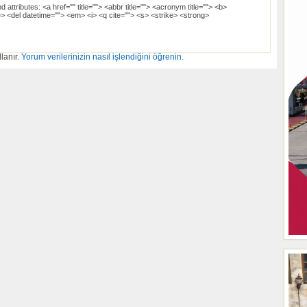
d attributes:
<a href="" title=""> <abbr title=""> <acronym title=""> <b>
> <del datetime=""> <em> <i> <q cite=""> <s> <strike> <strong>
lanır.
Yorum verilerinizin nasıl işlendiğini öğrenin.