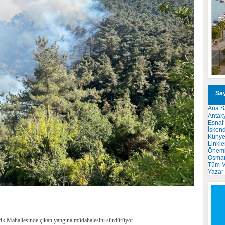
Say
Ana S
Antak
Esnaf
İsken
Küny
Linkle
Önemli
Osma
Tüm M
Yazar
ecik Mahallesinde çıkan yangına müdahalesini sürdürüyor.