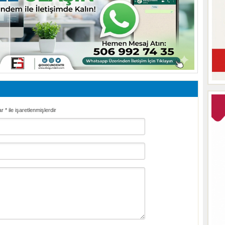
ar
*
ile işaretlenmişlerdir