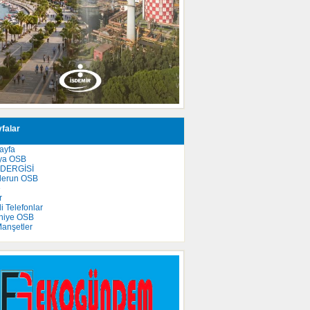
falar
ayfa
ya OSB
 DERGİSİ
derun OSB
e
r
 Telefonlar
niye OSB
anşetler