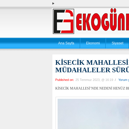
Ana Sayfa
Ekonomi
Siyaset
KİSECİK MAHALLESİ
MÜDAHALELER SÜR
Published on:
25 Temmuz 2023, @ 16:19
/
Yorum 
KİSECİK MAHALLESİ’NDE NEDENİ HENÜZ B