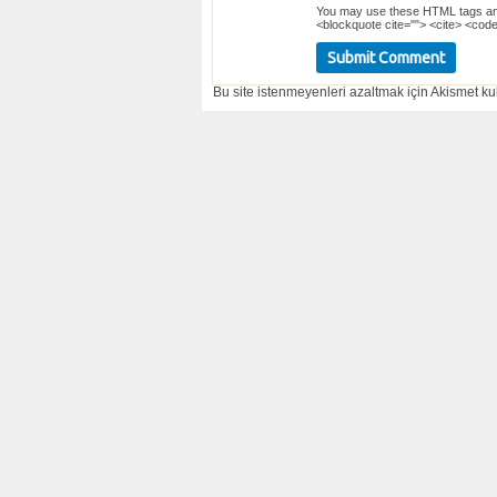
You may use these
HTML
tags an
<blockquote cite=""> <cite> <code
Bu site istenmeyenleri azaltmak için Akismet kul