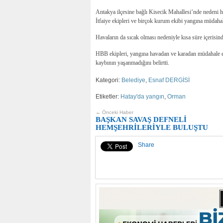
Antakya ilçesine bağlı Kisecik Mahallesi’nde nedeni he
İtfaiye ekipleri ve birçok kurum ekibi yangına müdaha
Havaların da sıcak olması nedeniyle kısa süre içerisind
HBB ekipleri, yangına havadan ve karadan müdahale edi
kaybının yaşanmadığını belirtti.
Kategori:
Belediye
,
Esnaf DERGİSİ
Etiketler:
Hatay'da yangın
,
Orman
← Önceki Haber
BAŞKAN SAVAŞ DEFNELİ
HEMŞEHRİLERİYLE BULUŞTU
Share