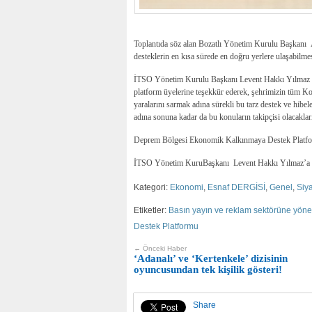
Toplantıda söz alan Bozatlı Yönetim Kurulu Başkanı 
desteklerin en kısa sürede en doğru yerlere ulaşabilmes
İTSO Yönetim Kurulu Başkanı Levent Hakkı Yılmaz da 
platform üyelerine teşekkür ederek, şehrimizin tüm Kob
yaralarını sarmak adına sürekli bu tarz destek ve hibel
adına sonuna kadar da bu konuların takipçisi olacakların
Deprem Bölgesi Ekonomik Kalkınmaya Destek Platformu
İTSO Yönetim KuruBaşkanı Levent Hakkı Yılmaz’a teş
Kategori:
Ekonomi
,
Esnaf DERGİSİ
,
Genel
,
Siy
Etiketler:
Basın yayın ve reklam sektörüne yöneli
Destek Platformu
← Önceki Haber
‘Adanalı’ ve ‘Kertenkele’ dizisinin
oyuncusundan tek kişilik gösteri!
Share