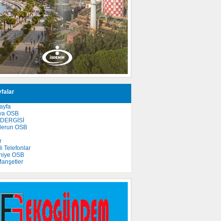
falar
ayfa
ya OSB
 DERGİSİ
derun OSB
e
r
 Telefonlar
niye OSB
anşetler