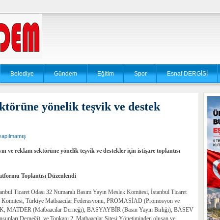
Belediye
Gündem
Eğitim
Spor
Esnaf DERGİSİ
ktörüne yönelik teşvik ve destek
yapılmamış
ve reklam sektörüne yönelik teşvik ve destekler için istişare toplantısı
tformu Toplantısı Düzenlendi
bul Ticaret Odası 32 Numaralı Basım Yayın Meslek Komitesi, İstanbul Ticaret
lek Komitesi, Türkiye Matbaacılar Federasyonu, PROMASİAD (Promosyon ve
K, MATDER (Matbaacılar Derneği), BASYAYBİR (Basın Yayın Birliği), BASEV
pları Derneği), ve Topkapı 2. Matbaacılar Sitesi Yönetiminden oluşan ve