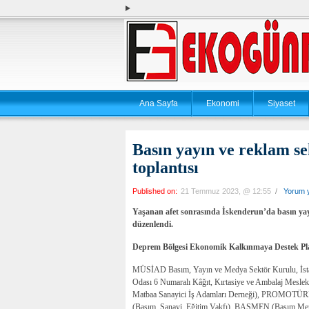
Ana Sayfa
Ekonomi
Siyaset
Basın yayın ve reklam se
toplantısı
Published on:
21 Temmuz 2023, @ 12:55
/
Yorum 
Yaşanan afet sonrasında İskenderun’da basın yayın 
düzenlendi.
Deprem Bölgesi Ekonomik Kalkınmaya Destek Pla
MÜSİAD Basım, Yayın ve Medya Sektör Kurulu, İstan
Odası 6 Numaralı Kâğıt, Kırtasiye ve Ambalaj Mes
Matbaa Sanayici İş Adamları Derneği), PROMOTÜR
(Basım, Sanayi, Eğitim Vakfı), BASMEN (Basım Mensu