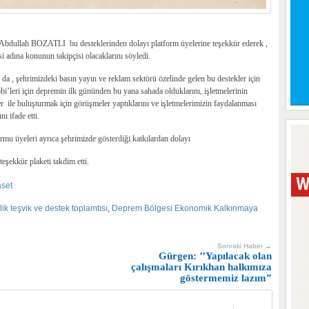
Abdullah BOZATLI bu desteklerinden dolayı platform üyelerine teşekkür ederek ,
i adına konunun takipçisi olacaklarını söyledi.
, şehrimizdeki basın yayın ve reklam sektörü özelinde gelen bu destekler için
i’leri için depremin ilk gününden bu yana sahada olduklarını, işletmelerinin
er ile buluşturmak için görüşmeler yaptıklarını ve işletmelerimizin faydalanması
ı ifade etti.
 üyeleri ayrıca şehrimizde gösterdiği katkılardan dolayı
ekkür plaketi takdim etti.
aset
k teşvik ve destek toplamtısı
,
Deprem Bölgesi Ekonomik Kalkınmaya
Sonraki Haber →
Gürgen: ’’Yapılacak olan
çalışmaları Kırıkhan halkımıza
göstermemiz lazım”