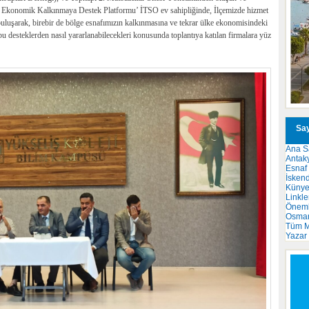
si Ekonomik Kalkınmaya Destek Platformu’ İTSO ev sahipliğinde, İlçemizde hizmet
 buluşarak, birebir de bölge esnafımızın kalkınmasına ve tekrar ülke ekonomisindeki
e bu desteklerden nasıl yararlanabilecekleri konusunda toplantıya katılan firmalara yüz
Say
Ana S
Antak
Esnaf
İsken
Küny
Linkle
Önemli
Osma
Tüm M
Yazar