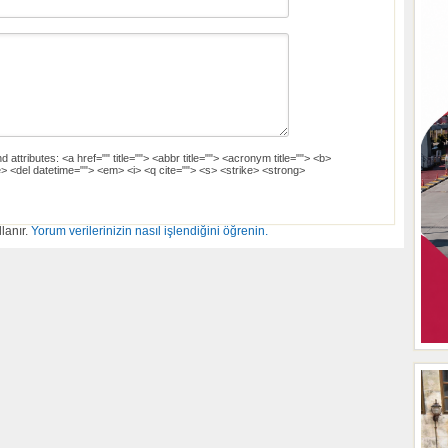
d attributes:
<a href="" title=""> <abbr title=""> <acronym title=""> <b>
> <del datetime=""> <em> <i> <q cite=""> <s> <strike> <strong>
lanır.
Yorum verilerinizin nasıl işlendiğini öğrenin.