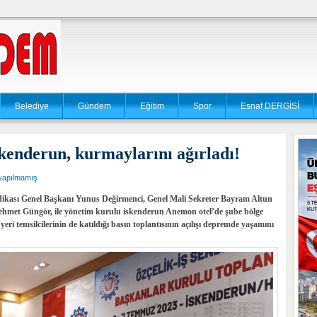
Belediye
Gündem
Eğitim
Spor
Esnaf DERGİSİ
İskenderun, kurmaylarını ağırladı!
yapılmamış
ndikası Genel Başkanı Yunus Değirmenci, Genel Mali Sekreter Bayram Altun
ehmet Güngör, ile yönetim kurulu iskenderun Anemon otel’de şube bölge
 yeri temsilcilerinin de katıldığı basın toplantısının açılışı depremde yaşamını