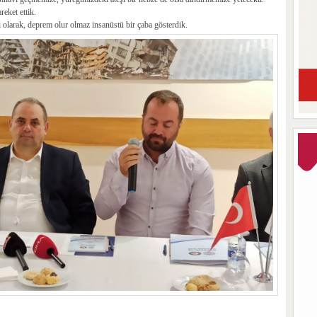
eket ettik.
i olarak, deprem olur olmaz insanüstü bir çaba gösterdik.