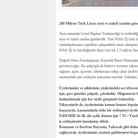
260 Milyon Türk Lirası ayni ve nakdi yardım gön
Aynı zamanda Genel Başkan Yardımcılığı’nı üstlendi
ayni ve nakdi yardım gönderdik. Yine HAK-İŞ’imiz b
vatandaşlarımıza yaptıkları çalışmalarla umut olmuştu
HAK-İŞ’in öncülüğünde ikinci kez bir 1,5 milyon lir
Değerli Dava Arkadaşlarım, Kıymetli Basın Mensupları
görmeyeceğiz. Bu anlayışla da binlerce üyemizi yakı
rağmen, işine, işyerine, fabrikasına sahip çıkan üyele
unutturmak için sözleşme masasına oturduk. Sahadan, ü
Üyelerimizin ve ailelerinin yüzlerindeki acı tebess
için, gece gündüz çalıştık, çabaladık. Olağanüstü 
hızlandırmak için her türlü girişimde bulunduk.
Nihayetinde de, üyelerimizin hemen hemen hepsin
başararak, kazanımlarla dolu bir sözleşmeyi üyeler
İSDEMİR’de ilk altı aylık dönem için 7 TL+Yüzde 5
iş sözleşmesini imzalamış olduk.
Ramazan ve Kurban Bayramı, Yakacak gibi daha bi
sağlayarak, üyelerimizin yüzünü güldürmeyi başa