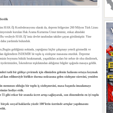
derdik
ğim HAK-İŞ Konfederasyonu olarak da, deprem bölgesine 260 Milyon Türk Lirası
ünyesinde kurulan Hak Arama Kurtarma Umut timimiz, enkaz altındaki
r.Bu vesileyle HAK-İŞ’imiz devlet tarafından takdire şayan görülmüştür. Yine
a daha yardımda bulunduk.
,Bugün geldiğimiz noktada, yaptığımız hiçbir çalışmayı yeterli görmedik ve
ndan ilgilendiren İSDEMİR’de toplu iş sözleşme masasına oturduk. Depreme
rimizin boynunu bükük bırakmamak, yaşadıkları acıları bir nebze de olsa dindirmek,
yelerimizden, İskenderun teşkilatından aldığımız bilgiler ışığında masaya geldik.
ümleri tatlı bir gülüşe çevirmek için elimizden gelenin fazlasını ortaya koymak
hal ilan edilmesiyle birlikte durma noktasına gelen sözleşme sürecini, yeniden
in memnun olduğu bir toplu iş sözleşmesini, masa başında imzalamayı
imize hediye ettik.
5 gibi rekor bir oranda ücret artışı sağlayarak, son dönemlerin en iyi toplu
rçok sosyal haklarda yüzde 100’lerin üzerinde artışlar yapılmasını
rdık.