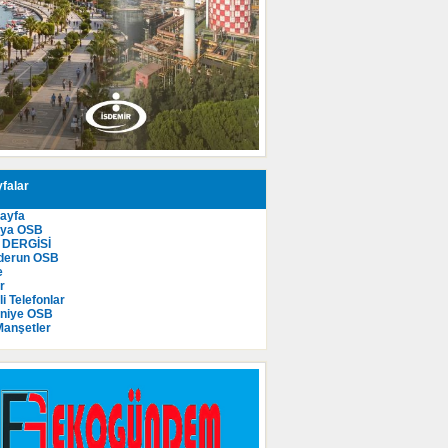
falar
ayfa
kya OSB
 DERGİSİ
derun OSB
e
r
i Telefonlar
niye OSB
anşetler