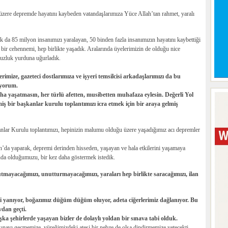
ere depremde hayatını kaybeden vatandaşlarımıza Yüce Allah’tan rahmet, yaralı
k da 85 milyon insanımızı yaralayan, 50 binden fazla insanımızın hayatını kaybettiği
u bir cehennemi, hep birlikte yaşadık. Aralarında üyelerimizin de olduğu nice
nsuzluk yurduna uğurladık.
mize, gazeteci dostlarımıza ve işyeri temsilcisi arkadaşlarımızı da bu
tiyorum.
daha yaşatmasın, her türlü afetten, musibetten muhafaza eylesin. Değerli Yol
 bir başkanlar kurulu toplantımızı icra etmek için bir araya gelmiş
lar Kurulu toplantımızı, hepinizin malumu olduğu üzere yaşadığımız acı depremler
da yaparak, depremi derinden hisseden, yaşayan ve hala etkilerini yaşamaya
nda olduğumuzu, bir kez daha göstermek istedik.
utmayacağımızı, unutturmayacağımızı, yaraları hep birlikte saracağımızı, ilan
bi yanıyor, boğazımız düğüm düğüm oluyor, adeta ciğerlerimiz dağlanıyor. Bu
dan geçti.
ka şehirlerde yaşayan bizler de dolaylı yoldan bir sınava tabi olduk.
sınavı geçmemize, yüreğimizdeki ateşi bir nebze de olsa dindirmemize yetecekti.