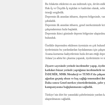
Bu felaketin etkilerini en aza indirmek için, devlet-mille
Hak-İş ve Özçelik-İş teşkilatı ve kadroları olarak, sef
örneği sergiledik.
Depremin ilk anından itibaren, deprem bölgesinde, varl
çabaladık.
Depremin ilk anından itibaren, genel merkezimizde kri
çalışmalarımızı hızla başlattık.
Depremin ikinci gününde deprem bölgesine ulaştırılma
bulunduk.
Özelikle depremden etkilenen üyemizin en çok bulund
üyelerimizin bu yardımlardan faydalanması için çalışm
Arama-kurtarma faaliyetlerinin hızla devam ettiği de
Adana’ya adeta bir çıkarma yaparak, üyelerimizin ve 
Ziyaret sayesinde yerinde incelemeler yapıp, üyeler
katkıları bizzat yerinde yaptığımız incelemelerle tes
İSDEMİR, MMK Metalurji ve TEMSA’da çalışan üyele
ağızdan geçmiş olsun ve baş sağlığı temennileri il
Daha sonra Genel merkez yöneticilerimizin, şube y
kampanyasına bağışlanmasını sağladık.
Türkiye’nin dört bir yanındaki şubelerimizin yardım k
ulaştırılmasını sağladık.