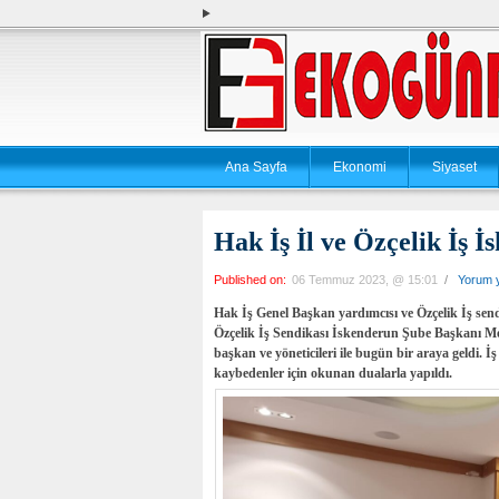
Ana Sayfa
Ekonomi
Siyaset
Hak İş İl ve Özçelik İş 
Published on:
06 Temmuz 2023, @ 15:01
/
Yorum 
Hak İş Genel Başkan yardımcısı ve Özçelik İş se
Özçelik İş Sendikası İskenderun Şube Başkanı M
başkan ve yöneticileri ile bugün bir araya geldi. İş
kaybedenler için okunan dualarla yapıldı.