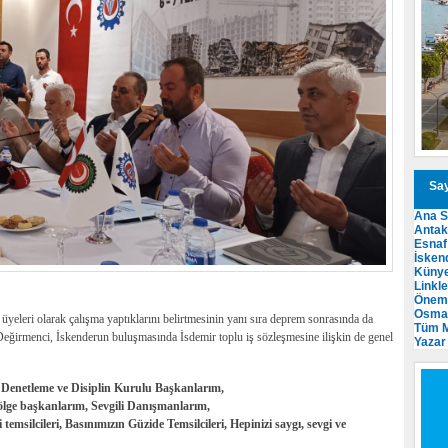
Say
Ana S
Anta
Esnaf
İsken
Küny
Linkle
Öneml
Osma
eleri olarak çalışma yaptıklarını belirtmesinin yanı sıra deprem sonrasında da
Tüm M
 Değirmenci, İskenderun buluşmasında İsdemir toplu iş sözleşmesine ilişkin de genel
Yazar
 Denetleme ve Disiplin Kurulu Başkanlarım,
bölge başkanlarım, Sevgili Danışmanlarım,
temsilcileri, Basınımızın Güzide Temsilcileri, Hepinizi saygı, sevgi ve