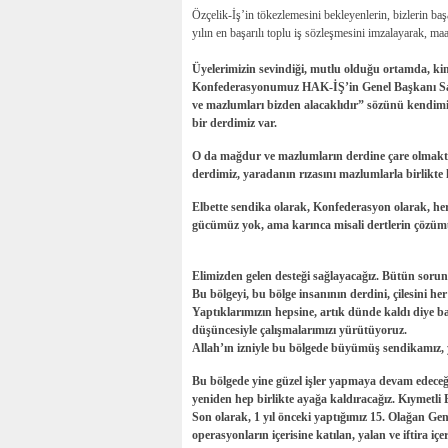
Özçelik-İş’in tökezlemesini bekleyenlerin, bizlerin b
yılın en başarılı toplu iş sözleşmesini imzalayarak, ma
Üyelerimizin sevindiği, mutlu olduğu ortamda, k
Konfederasyonumuz HAK-İŞ’in Genel Başkanı Sa
ve mazlumları bizden alacaklıdır” sözünü kendimiz
bir derdimiz var.
O da mağdur ve mazlumların derdine çare olmaktı
derdimiz, yaradanın rızasını mazlumlarla birlikte
Elbette sendika olarak, Konfederasyon olarak, her
gücümüz yok, ama karınca misali dertlerin çözümü
Elimizden gelen desteği sağlayacağız. Bütün sorunl
Bu bölgeyi, bu bölge insanının derdini, çilesini
Yaptıklarımızın hepsine, artık dünde kaldı diye ba
düşüncesiyle çalışmalarımızı yürütüyoruz.
Allah’ın izniyle bu bölgede büyümüş sendikamız, y
Bu bölgede yine güzel işler yapmaya devam edeceğiz
yeniden hep birlikte ayağa kaldıracağız. Kıymetli
Son olarak, 1 yıl önceki yaptığımız 15. Olağan G
operasyonların içerisine katılan, yalan ve iftira i