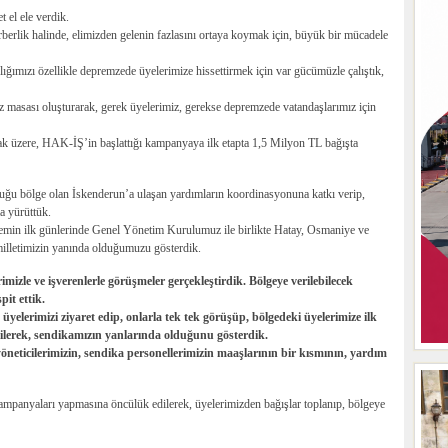
t el ele verdik.
erberlik halinde, elimizden gelenin fazlasını ortaya koymak için, büyük bir mücadele
ığımızı özellikle depremzede üyelerimize hissettirmek için var gücümüzle çalıştık,
z masası oluşturarak, gerek üyelerimiz, gerekse depremzede vatandaşlarımız için
k üzere, HAK-İŞ’in başlattığı kampanyaya ilk etapta 1,5 Milyon TL bağışta
uğu bölge olan İskenderun’a ulaşan yardımların koordinasyonuna katkı verip,
a yürüttük.
premin ilk günlerinde Genel Yönetim Kurulumuz ile birlikte Hatay, Osmaniye ve
milletimizin yanında olduğumuzu gösterdik.
imizle ve işverenlerle görüşmeler gerçekleştirdik. Bölgeye verilebilecek
pit ettik.
rimizi ziyaret edip, onlarla tek tek görüşüp, bölgedeki üyelerimize ilk
etilerek, sendikamızın yanlarında olduğunu gösterdik.
öneticilerimizin, sendika personellerimizin maaşlarının bir kısmının, yardım
ampanyaları yapmasına öncülük edilerek, üyelerimizden bağışlar toplanıp, bölgeye