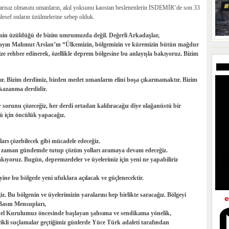
aşarısız olmasını umanların, akıl yoksunu kaostan beslenenlerin İSDEMİR’de son 33
alesef onların üzülmelerine sebep olduk.
imin üzüldüğü de bizim umrumuzda değil. Değerli Arkadaşlar,
yın Mahmut Arslan’ın “Ülkemizin, bölgemizin ve küremizin bütün mağdur
e rehber edinerek, özellikle deprem bölgesine bu anlayışla bakıyoruz. Bizim
r. Bizim derdimiz, bizden medet umanların elini boşa çıkarmamaktır. Bizim
 kazanma derdidir.
 sorunu çözeceğiz, her derdi ortadan kaldıracağız diye olağanüstü bir
 için öncülük yapacağız.
arı çözebilecek gibi mücadele edeceğiz.
 her zaman gündemde tutup çözüm yolları aramaya devam edeceğiz.
kıyoruz. Bugün, depremzedeler ve üyelerimiz için yeni ne yapabiliriz
ine bu bölgede yeni ufuklara açılacak ve güçlenecektir.
. Bu bölgenin ve üyelerimizin yaralarını hep birlikte saracağız. Bölgeyi
 Basın Mensupları,
enel Kurulumuz öncesinde başlayan şahsıma ve sendikama yönelik,
çerikli suçlamalar geçtiğimiz günlerde Yüce Türk adaleti tarafından