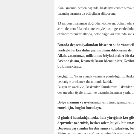
Konuşmamın hemen başında, başta üyelerimiz olmak üz
vatandaşlarımıza da acil şifalar diliyorum.
13 milyon insanımızı doğrudan etkileyen, dolaylı olara
asrın deprem felaketleri nedeniyle, uzun gecelerle dol
canlarımızı enkaz altında, beton yığınları arasında so
Burada depremi yakından hisseden şube yöneticileri
vesileyle bir kez daha geçmiş olsun dileklerimi ile
Allah, vatanımıza, milletimize böylesi acıları bir 
Arkadaşlarım, Kıymetli Basın Mensupları, Gecikmiş
bulunmaktayız.
Geçtiğimiz Nisan ayında yapmayı planladığımız Başkan
nedeniyle ertelemek durumunda kaldık.
Bugün de özellikle, Başkanlar Kurulumuzu İskenderun’
devam eden üyelerimizin ve vatandaşlarımızın yanları
Bölge insanını ve üyelerimizi, unutmadığımızı, un
etmek için, bugün buradayız.
O günleri hatırladığımızda, hala yüreğimiz kor gi
depremler nedeniyle, herkes adeta büyük bir sınav
Depremi yaşayanlar birebir sınava tutulurken, baş
Bizim açımızdan, uzatacağımız samimi bir yardım eli, 