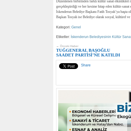
Düzenlenen birbirinden farklı kültür sanat etkinlikler
gerçekleştirdiği ve her kesime hitap eden kültür-sana
İskenderun Belediye Başkanı Fatih Tosyalı’ya başta ol
Başkan Tosyalı ise Belediye olarak sosyal, kültürel ve s
Kategori:
Genel
Etiketler:
İskenderun Belediyesinin Kültür Sanat 
← Önceki Haber
TUĞGENERAL BAŞOĞLU
SAADET PARTİSİ’NE KATILDI
Share