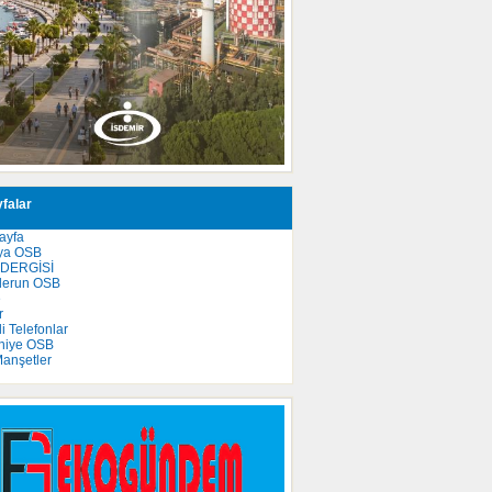
falar
ayfa
ya OSB
 DERGİSİ
derun OSB
e
r
 Telefonlar
niye OSB
anşetler