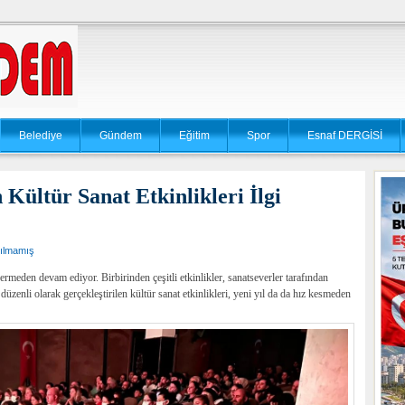
Belediye
Gündem
Eğitim
Spor
Esnaf DERGİSİ
 Kültür Sanat Etkinlikleri İlgi
ılmamış
vermeden devam ediyor. Birbirinden çeşitli etkinlikler, sanatseverler tarafından
 düzenli olarak gerçekleştirilen kültür sanat etkinlikleri, yeni yıl da da hız kesmeden