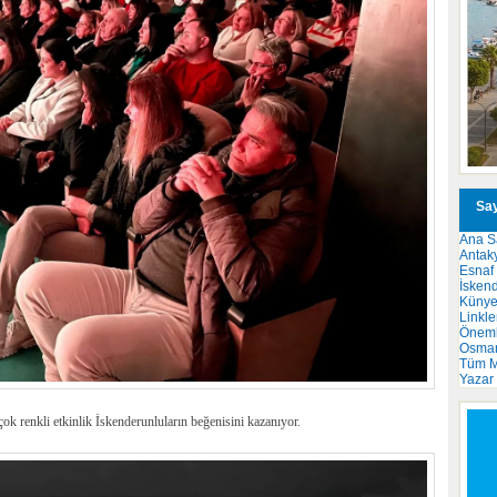
Say
Ana S
Antak
Esnaf
İsken
Küny
Linkle
Önemli
Osma
Tüm M
Yazar
rçok renkli etkinlik İskenderunluların beğenisini kazanıyor.