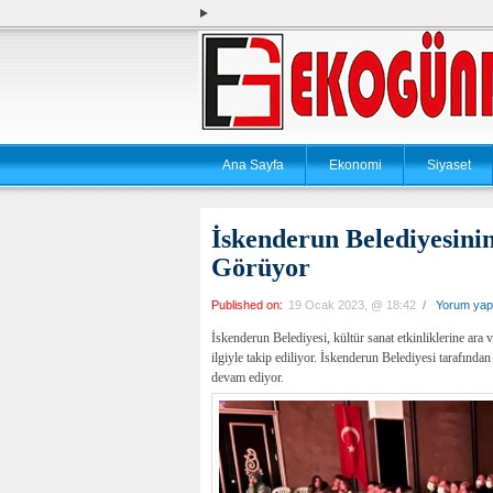
Ana Sayfa
Ekonomi
Siyaset
İskenderun Belediyesinin
Görüyor
Published on:
19 Ocak 2023, @ 18:42
/
Yorum yap
İskenderun Belediyesi, kültür sanat etkinliklerine ara 
ilgiyle takip ediliyor. İskenderun Belediyesi tarafından
devam ediyor.