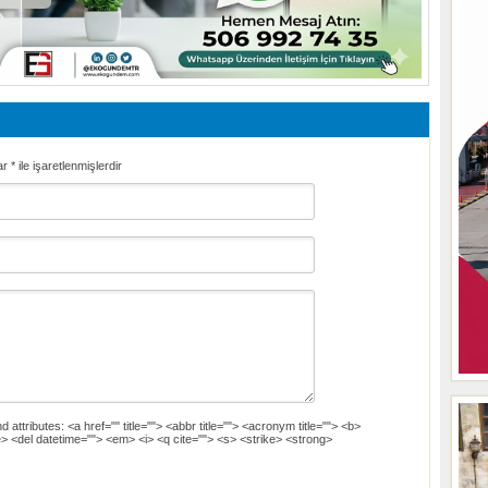
ar
*
ile işaretlenmişlerdir
d attributes:
<a href="" title=""> <abbr title=""> <acronym title=""> <b>
> <del datetime=""> <em> <i> <q cite=""> <s> <strike> <strong>