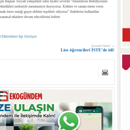
i için Başkan Tosyalı’yateşekkür eden tiyatro severler “İskenderun Belediyesinin
t etkinlikleri nedeniyle memnuniyet duyuyoruz. Kültüre ve sanata önem veren
mak üzere emeği geçen ekibine teşekkür ediyoruz” ifadelerini kullandılar.
anatsal etkinlere devam edeceklerini belirtti.
Etkinlikleri İlgi Görüyor
Sonraki Haber →
Lise öğrencileri İSTE’de idi!