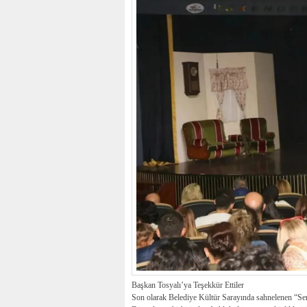
Başkan Tosyalı’ya Teşekkür Ettiler
Son olarak Belediye Kültür Sarayında sahnelenen “Sen