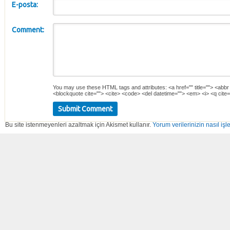
E-posta:
Comment:
You may use these
HTML
tags and attributes:
<a href="" title=""> <abbr
<blockquote cite=""> <cite> <code> <del datetime=""> <em> <i> <q cite=
Bu site istenmeyenleri azaltmak için Akismet kullanır.
Yorum verilerinizin nasıl işl