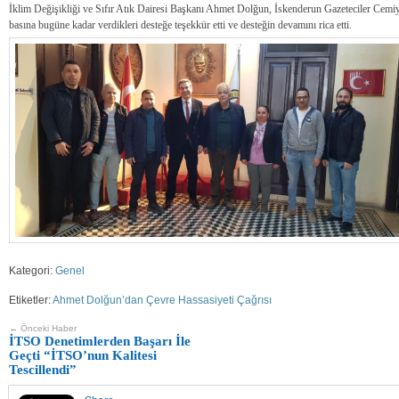
İklim Değişikliği ve Sıfır Atık Dairesi Başkanı Ahmet Dolğun, İskenderun Gazeteciler Cemiy
basına bugüne kadar verdikleri desteğe teşekkür etti ve desteğin devamını rica etti.
Kategori:
Genel
Etiketler:
Ahmet Dolğun’dan Çevre Hassasiyeti Çağrısı
← Önceki Haber
İTSO Denetimlerden Başarı İle
Geçti “İTSO’nun Kalitesi
Tescillendi”