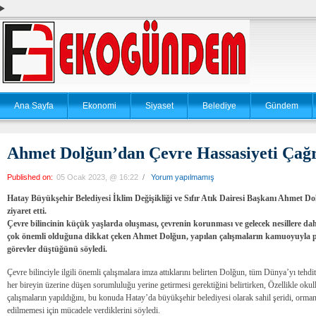
Ana Sayfa
Ekonomi
Siyaset
Belediye
Gündem
Ahmet Dolğun’dan Çevre Hassasiyeti Çağr
Published on:
05 Ocak 2023, @ 16:22
/
Yorum yapılmamış
Hatay Büyükşehir Belediyesi İklim Değişikliği ve Sıfır Atık Dairesi Başkanı Ahmet Do
ziyaret etti.
Çevre bilincinin küçük yaşlarda oluşması, çevrenin korunması ve gelecek nesillere d
çok önemli olduğuna dikkat çeken Ahmet Dolğun, yapılan çalışmaların kamuoyuyla 
görevler düştüğünü söyledi.
Çevre bilinciyle ilgili önemli çalışmalara imza attıklarını belirten Dolğun, tüm Dünya’yı tehd
her bireyin üzerine düşen sorumluluğu yerine getirmesi gerektiğini belirtirken, Özellikle okulla
çalışmaların yapıldığını, bu konuda Hatay’da büyükşehir belediyesi olarak sahil şeridi, ormanlı
edilmemesi için mücadele verdiklerini söyledi.