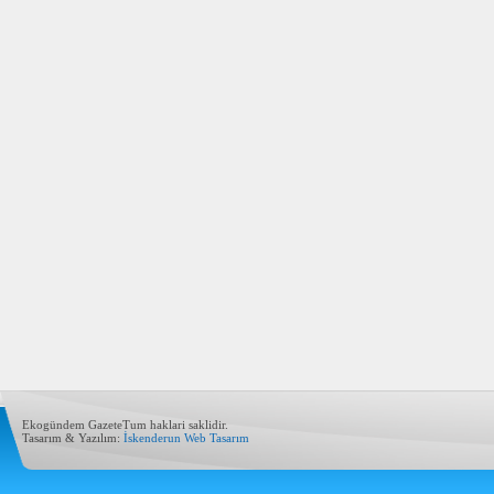
Ekogündem GazeteTum haklari saklidir.
Tasarım & Yazılım:
İskenderun Web Tasarım