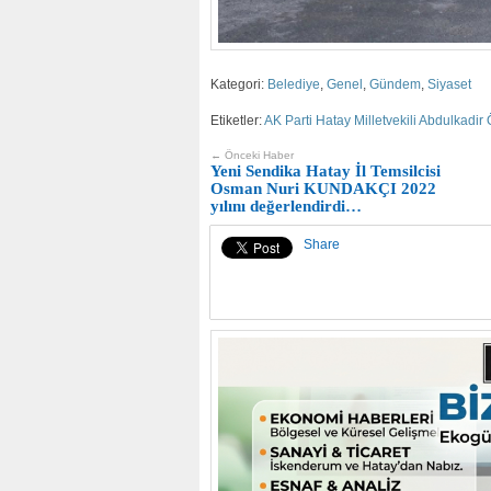
Kategori:
Belediye
,
Genel
,
Gündem
,
Siyaset
Etiketler:
AK Parti Hatay Milletvekili Abdulkadir 
← Önceki Haber
Yeni Sendika Hatay İl Temsilcisi
Osman Nuri KUNDAKÇI 2022
yılını değerlendirdi…
Share