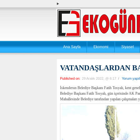
Ana Sayfa
Ekonomi
Siyaset
VATANDAŞLARDAN B
Published on:
29 Aralık 2022, @ 6:17
/
Yorum yapı
İskenderun Belediye Başkanı Fatih Tosyalı, kent geneli
Belediye Başkanı Fatih Tosyalı, gün içerisinde AK Par
Mahallesinde Belediye tarafından yapılan çalışmaları y