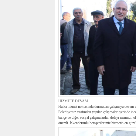
HİZMETE DEVAM
Halka hizmet noktasında durmadan çalışmaya devam ettik
Belediyemiz tarafından yapılan çalışmaları yerinde ince
bahçe ve diğer sosyal çalışmalardan dolayı memnun olduk
önemli. İskenderunlu hemşerilerimiz hizmetin en güzel