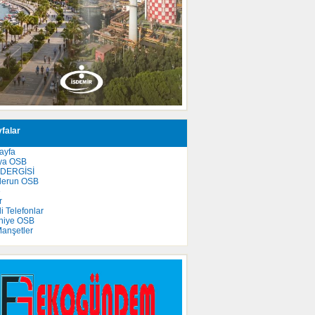
falar
ayfa
ya OSB
 DERGİSİ
derun OSB
e
r
 Telefonlar
niye OSB
anşetler