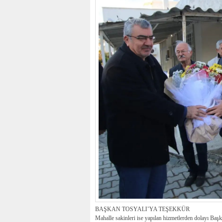
BAŞKAN TOSYALI’YA TEŞEKKÜR
Mahalle sakinleri ise yapılan hizmetlerden dolayı Başk