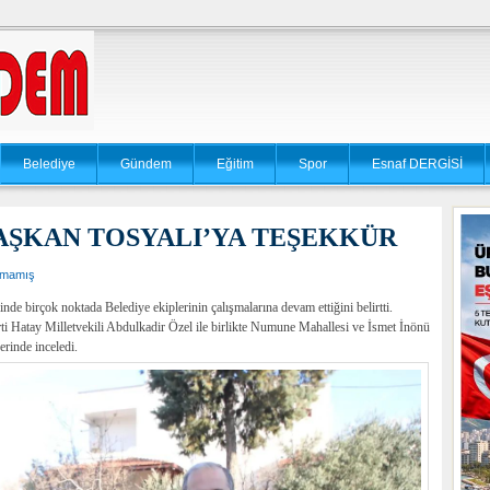
Belediye
Gündem
Eğitim
Spor
Esnaf DERGİSİ
AŞKAN TOSYALI’YA TEŞEKKÜR
lmamış
nde birçok noktada Belediye ekiplerinin çalışmalarına devam ettiğini belirtti.
ti Hatay Milletvekili Abdulkadir Özel ile birlikte Numune Mahallesi ve İsmet İnönü
erinde inceledi.