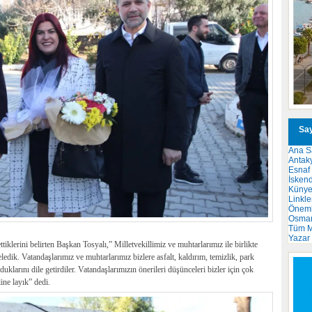
Say
Ana S
Antak
Esnaf
İsken
Küny
Linkle
Önemli
Osma
Tüm M
Yazar
lerini belirten Başkan Tosyalı,” Milletvekillimiz ve muhtarlarımız ile birlikte
ledik. Vatandaşlarımız ve muhtarlarımız bizlere asfalt, kaldırım, temizlik, park
larını dile getirdiler. Vatandaşlarımızın önerileri düşünceleri bizler için çok
ine layık” dedi.