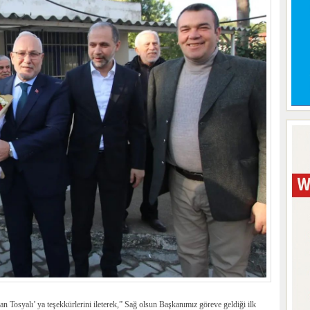
an Tosyalı’ ya teşekkürlerini ileterek,” Sağ olsun Başkanımız göreve geldiği ilk