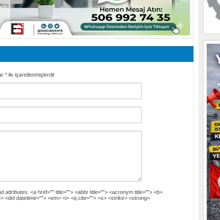
ar
*
ile işaretlenmişlerdir
d attributes:
<a href="" title=""> <abbr title=""> <acronym title=""> <b>
> <del datetime=""> <em> <i> <q cite=""> <s> <strike> <strong>