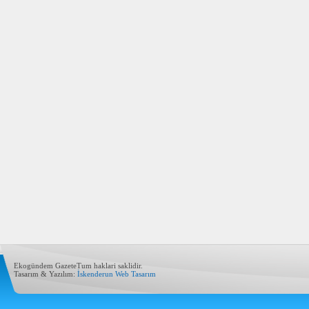
Ekogündem GazeteTum haklari saklidir.
Tasarım & Yazılım:
İskenderun Web Tasarım