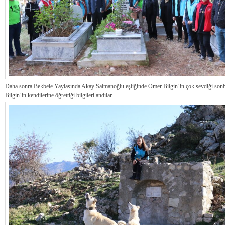
Daha sonra Bekbele Yaylasında Akay Salmanoğlu eşliğinde Ömer Bilgin’in çok sevdiği son
Bilgin’in kendilerine öğrettiği bilgileri andılar.