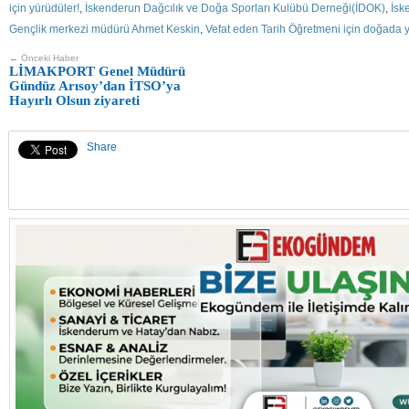
için yürüdüler!
,
İskenderun Dağcılık ve Doğa Sporları Kulübü Derneği(İDOK)
,
İsk
Gençlik merkezi müdürü Ahmet Keskin
,
Vefat eden Tarih Öğretmeni için doğada 
← Önceki Haber
LİMAKPORT Genel Müdürü
Gündüz Arısoy’dan İTSO’ya
Hayırlı Olsun ziyareti
Share