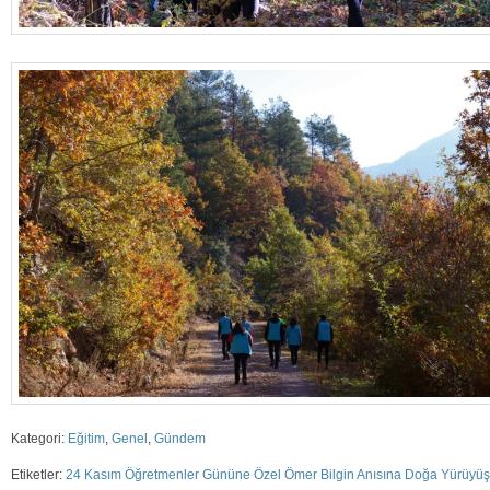
Kategori:
Eğitim
,
Genel
,
Gündem
Etiketler:
24 Kasım Öğretmenler Gününe Özel Ömer Bilgin Anısına Doğa Yürüyü