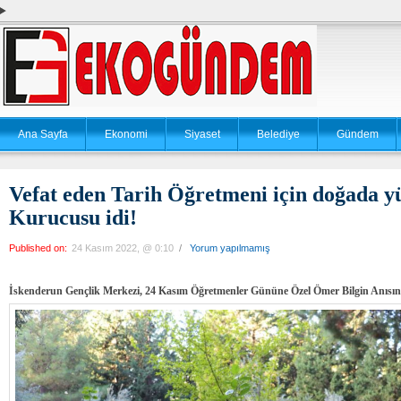
Ana Sayfa
Ekonomi
Siyaset
Belediye
Gündem
Vefat eden Tarih Öğretmeni için doğada 
Kurucusu idi!
Published on:
24 Kasım 2022, @ 0:10
/
Yorum yapılmamış
İskenderun Gençlik Merkezi, 24 Kasım Öğretmenler Gününe Özel Ömer Bilgin Anısın