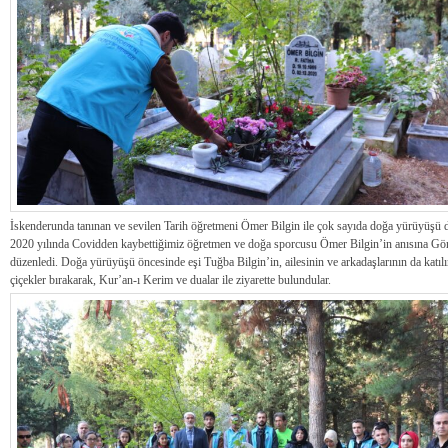
İskenderunda tanınan ve sevilen Tarih öğretmeni Ömer Bilgin ile çok sayıda doğa yürüyüşü
2020 yılında Covidden kaybettiğimiz öğretmen ve doğa sporcusu Ömer Bilgin’in anısına Gönü
düzenledi. Doğa yürüyüşü öncesinde eşi Tuğba Bilgin’in, ailesinin ve arkadaşlarının da katılı
çiçekler bırakarak, Kur’an-ı Kerim ve dualar ile ziyarette bulundular.