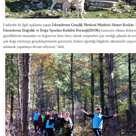
Faaliyetle ile ilgili açıklama yapan
İskenderun Gençlik Merkezi Müdürü Ahmet Keskin
;
İskenderun Dağcılık ve Doğa Sporları Kulübü Derneği(İDOK)
kurucusu olması dolayısı
güzelliklerini tanımaları ve doğasever birer birey olarak yetişmeleri için verdiği çabayla da s
çok doğa yürüyüşü gerçekleştirmenin gururuyla, bizlere öğrettiği bilgilerle zihnimizde yaşıyo
anlatarak yaşatmaya devam ediyoruz” dedi.