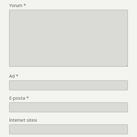
Yorum
*
Ad
*
E-posta
*
İnternet sitesi