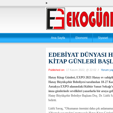
Ana Sayfa
Ekonomi
Siyaset
EDEBİYAT DÜNYASI 
KİTAP GÜNLERİ BAŞ
Published on:
17 Kasım 2022, @ 22:02
/
Yorum ya
Hatay Kitap Günleri, EXPO 2021 Hatay ev sahipliği
Hatay Büyükşehir Belediyesi tarafından 18-27 Kas
Antakya EXPO alanındaki Kültür Sanat Sokağı’nda
imza günlerinde sevdikleri yazarlarla bir araya ge
Hatay Büyükşehir Belediye Başkanı Doç. Dr. Lütfü Sa
belirtti.
Lütfü Savaş, “Okumanın önemini daha çok anlamamız ge