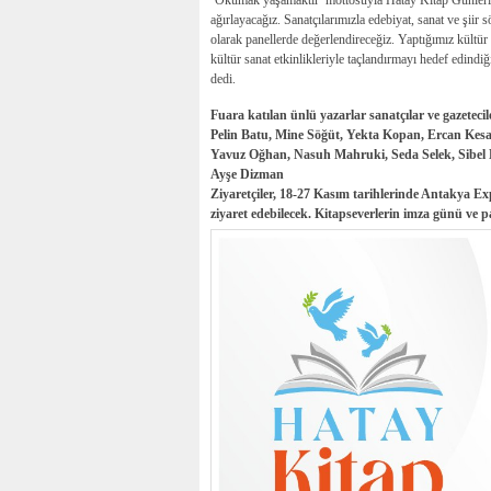
‘Okumak yaşamaktır’ mottosuyla Hatay Kitap Günleri’ni 
ağırlayacağız. Sanatçılarımızla edebiyat, sanat ve şiir
olarak panellerde değerlendireceğiz. Yaptığımız kültür
kültür sanat etkinlikleriyle taçlandırmayı hedef edind
dedi.
Fuara katılan ünlü yazarlar sanatçılar ve gazetecile
Pelin Batu, Mine Söğüt, Yekta Kopan, Ercan Kes
Yavuz Oğhan, Nasuh Mahruki, Seda Selek, Sibel H
Ayşe Dizman
Ziyaretçiler, 18-27 Kasım tarihlerinde Antakya E
ziyaret edebilecek. Kitapseverlerin imza günü ve pa