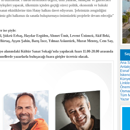
düzenledik. Fuarda birbirinden değerli, ünlü yazarlar, sanatçılar ve gazetecileri
 söyleşileri yapacak, ülkemizin içinden geçtiği süreci politik, ekonomik ve hukuki
 sanat etkinliklerine tüm Hatay halkını davet ediyorum. Şehrimizin zenginliğini
iğimiz gibi halkımızı da sanatla buluşturmaya önümüzdeki projelerle devam edeceğiz”
r ise şöyle:
al, Şükrü Erbaş, Haydar Ergülen, Ahmet Ümit, Levent Üzümcü, Akif Beki,
ürtaş, Ayşen Şahin, Barış İnce, Yılmaz Aslantürk, Murat Menteş, Cem Say,
xpo alanındaki Kültür Sanat Sokağı’nda yapılacak fuarı 11.00-20.00 arasında
Say
nellerde yazarlarla buluşacağı fuara girişler ücretsiz olacak.
Ana S
Antak
Esnaf
İsken
Küny
Linkle
Önemli
Osma
Tüm M
Yazar