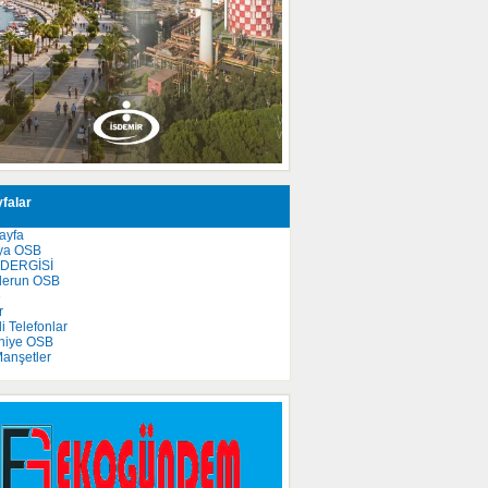
falar
ayfa
ya OSB
 DERGİSİ
derun OSB
e
r
 Telefonlar
niye OSB
anşetler