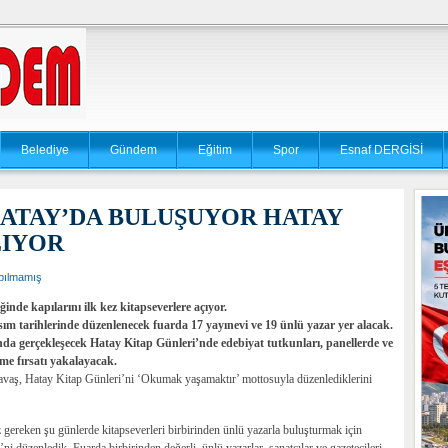
Belediye
Gündem
Eğitim
Spor
Esnaf DERGİSİ
HATAY’DA BULUŞUYOR HATAY
LIYOR
pılmamış
nde kapılarını ilk kez kitapseverlere açıyor.
ım tarihlerinde düzenlenecek fuarda 17 yayınevi ve 19 ünlü yazar yer alacak.
 gerçekleşecek Hatay Kitap Günleri’nde edebiyat tutkunları, panellerde ve
lme fırsatı yakalayacak.
vaş, Hatay Kitap Günleri’ni ‘Okumak yaşamaktır’ mottosuyla düzenlediklerini
reken şu günlerde kitapseverleri birbirinden ünlü yazarla buluşturmak için