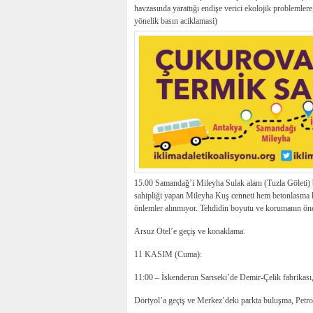
havzasında yarattığı endişe verici ekolojik problemlere
yönelik basın aciklamasi)
15.00 Samandağ’i Mileyha Sulak alanı (Tuzla Göleti) ba
sahipliği yapan Mileyha Kuş cenneti hem betonlasma he
önlemler alınmıyor. Tehdidin boyutu ve korumanın öne
Arsuz Otel’e geçiş ve konaklama.
11 KASIM (Cuma):
11:00 – İskenderun Sarıseki’de Demir-Çelik fabrikası,
Dörtyol’a geçiş ve Merkez’deki parkta buluşma, Petrok