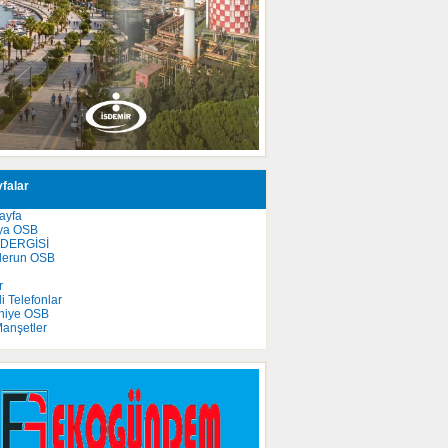
falar
ayfa
ya OSB
 DERGİSİ
derun OSB
e
r
 Telefonlar
niye OSB
anşetler