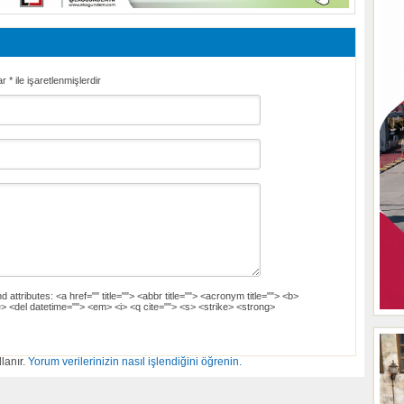
ar
*
ile işaretlenmişlerdir
d attributes:
<a href="" title=""> <abbr title=""> <acronym title=""> <b>
> <del datetime=""> <em> <i> <q cite=""> <s> <strike> <strong>
lanır.
Yorum verilerinizin nasıl işlendiğini öğrenin.