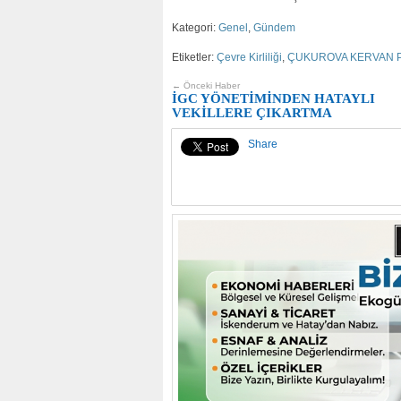
Kategori:
Genel
,
Gündem
Etiketler:
Çevre Kirliliği
,
ÇUKUROVA KERVAN 
← Önceki Haber
İGC YÖNETİMİNDEN HATAYLI
VEKİLLERE ÇIKARTMA
Share