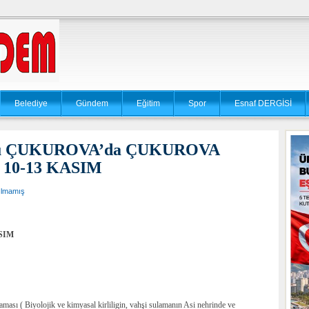
Belediye
Gündem
Eğitim
Spor
Esnaf DERGİSİ
yonu ÇUKUROVA’da ÇUKUROVA
10-13 KASIM
ılmamış
SIM
ması ( Biyolojik ve kimyasal kirliligin, vahşi sulamanın Asi nehrinde ve