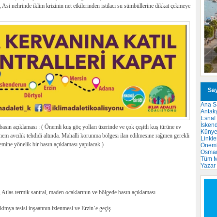
, Asi nehrinde iklim krizinin net etkilerinden istilacı su sümbüllerine dikkat çekmeye
Say
Ana S
Antak
Esnaf
İsken
sın açıklaması : ( Önemli kuş göç yolları üzerinde ve çok çeşitli kuş türüne ev
Küny
m avcılık tehdidi altında. Mahalli korunma bölgesi ilan edilmesine rağmen gerekli
Linkle
mine yönelik bir basın açıklaması yapılacak.)
Önemli
Osma
Tüm M
Yazar
 Atlas termik santral, maden ocaklarının ve bölgede basın açıklaması
imya tesisi inşaatının izlenmesi ve Erzin’e geçiş