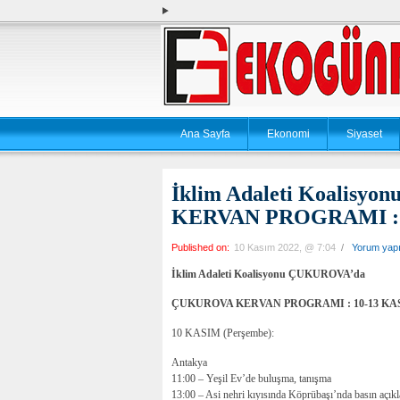
Ana Sayfa
Ekonomi
Siyaset
İklim Adaleti Koalis
KERVAN PROGRAMI : 
Published on:
10 Kasım 2022, @ 7:04
/
Yorum yap
İklim Adaleti Koalisyonu ÇUKUROVA’da
ÇUKUROVA KERVAN PROGRAMI : 10-13 KA
10 KASIM (Perşembe):
Antakya
11:00 – Yeşil Ev’de buluşma, tanışma
13:00 – Asi nehri kıyısında Köprübaşı’nda basın açıkla