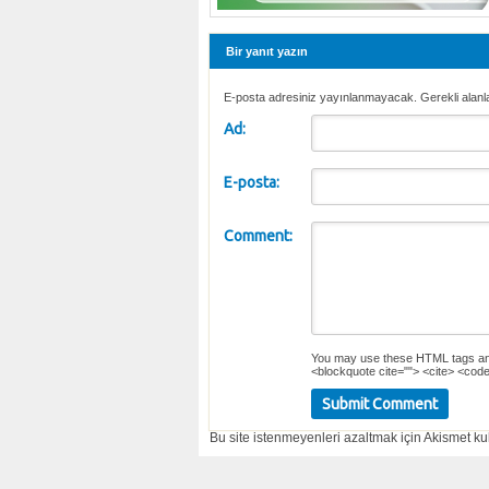
Bir yanıt yazın
E-posta adresiniz yayınlanmayacak. Gerekli alanl
Ad:
E-posta:
Comment:
You may use these
HTML
tags an
<blockquote cite=""> <cite> <code
Bu site istenmeyenleri azaltmak için Akismet kul