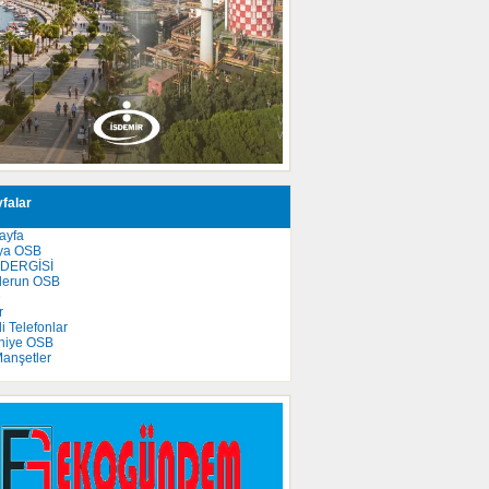
falar
ayfa
ya OSB
 DERGİSİ
derun OSB
e
r
 Telefonlar
niye OSB
anşetler