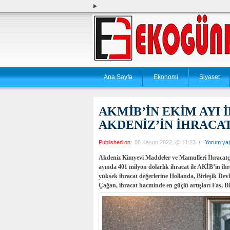
Ana Sayfa
Ekonomi
Siyaset
AKMİB’İN EKİM AYI 
AKDENİZ’İN İHRACAT
Published on:
08 Kasım 2022, @ 11:23
/
Yorum ya
Akdeniz Kimyevi Maddeler ve Mamulleri İhracatç
ayında 401 milyon dolarlık ihracat ile AKİB’in ihra
yüksek ihracat değerlerine Hollanda, Birleşik D
Çağan, ihracat hacminde en güçlü artışları Fas, Birl