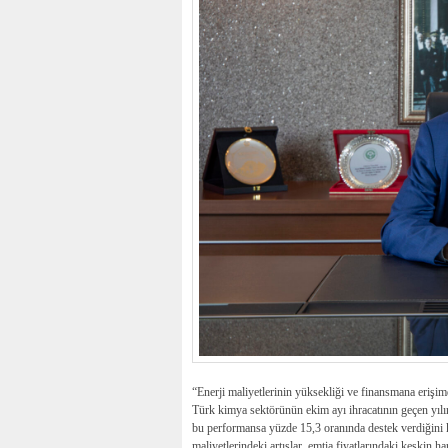
“Enerji maliyetlerinin yüksekliği ve finansmana erişim
Türk kimya sektörünün ekim ayı ihracatının geçen yıl
bu performansa yüzde 15,3 oranında destek verdiğini 
maliyetlerindeki artışlar, emtia fiyatlarındaki keskin h