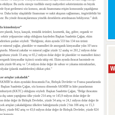
tkiliyor. Bu zorlu süreçte özellikle enerji maliyetleri sektörümüzün en büyük
erde fiyat gerilemesi söz konusu, ancak finansmana erişim konusunda yaşadığımız
yor. Daha kolay ulaşılabilir finansman ve nakit akışının sağlanması, öngörülebilir bir
ır. Bu yönde ihracatçılarımıza yönelik desteklerin artırılmasını bekliyoruz.” dedi.
nda kümeleniyor”
e plastik, boya, kauçuk, temizlik ürünleri, kozmetik, ilaç, gübre, organik ve
alt sektör yelpazesine sahip olduğunu kaydeden Başkan Saadettin Çağan, ekim
ndirirken şunları söyledi: “Birliğimiz, ekim ayında 533 bin 134 ton ürünü
 ve mineral yağlar, plastikler ve mamulleri ile anorganik kimyasallar yılın 10’uncu
uşturdu. Mineral yakıtlar ve mineral yağlar yüzde 12 azalış ve 261,2 milyon dolar
n grubunu yüzde 33 artış ve 65,2 milyon dolar değer ile plastikler ve mamulleri ikinci
anorganik kimyasallar üçüncü sırada takip etti. Ekim ayında ihracat hacminde en
ızda yüzde 66 artış ve 7,4 milyon dolar değer ile sabun ve yıkama müstahzarları,
ilyalar (plastik maddelerden) dikkat çekti.”
kor artışlar yakaladık”
KMİB’in ekim ayındaki ihracatında Fas, Birleşik Devletler ve Fransa pazarlarında
pan Başkan Saadettin Çağan, söz konusu dönemde AKMİB’in lider pazarlarının
umhuriyeti (KKTC) olduğunu söyledi. Başkan Saadettin Çağan, “Bölge ihracatını
a dış satım yaptığımız ülke yüzde 214 artış ve 145,9 milyon dolar değer ile
n dolar değer ile Birleşik Devletler, yüzde 54 artış ve 24,1 milyon dolar değer ile
ek artışları yakaladığımız ülkelere baktığımızda yüzde 2 bin 106 artış ve 15,3
ülkeyi, yüzde 842 artış ve 43,6 milyon dolar değer ile Birleşik Devletler, yüzde 824
diye konuştu.