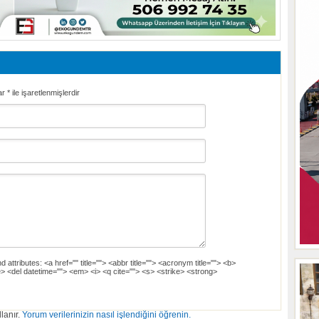
ar
*
ile işaretlenmişlerdir
d attributes:
<a href="" title=""> <abbr title=""> <acronym title=""> <b>
> <del datetime=""> <em> <i> <q cite=""> <s> <strike> <strong>
lanır.
Yorum verilerinizin nasıl işlendiğini öğrenin.