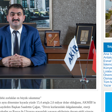
Say
Ana S
Antak
Esnaf
İsken
Küny
Linkle
Önemli
Osma
Tüm M
Yazar
deki zorluklar en büyük sıkıntımız”
ın aynı dönemine kıyasla yüzde 15,4 artışla 2,6 milyar dolar olduğunu, AKMİB’in
kaydeden Başkan Saadettin Çağan, “Döviz kurlarındaki dalgalanmalar, enerji
areketler ve Rusya ile Ukrayna arasındaki savaşın etkilerinin devam ettiği süreçte