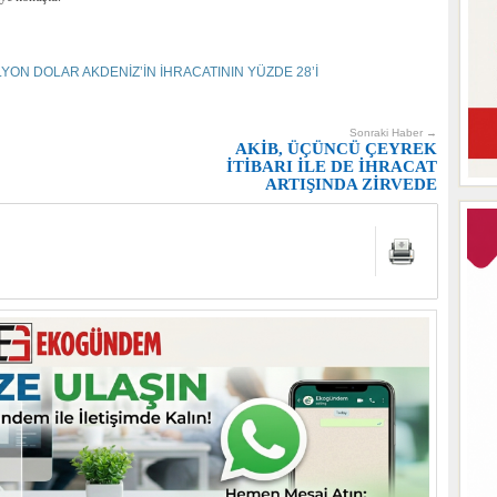
İLYON DOLAR AKDENİZ’İN İHRACATININ YÜZDE 28’İ
Sonraki Haber →
AKİB, ÜÇÜNCÜ ÇEYREK
İTİBARI İLE DE İHRACAT
ARTIŞINDA ZİRVEDE