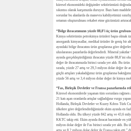
küresel ekonomideki değişimler sektörümüzü doğrudan e
sıkıntısı olarak karşımızda duruyor. Bazı ham maddel
sorunlar bu alanlarda da manevra kabiliyetimizi sınırlı
ortamın oluşturulması rekabet etme gücümüzü artıracakt
“Bölge ihracatımızın yüzde 88,8’i üç ürün grubu
Kimya sektörünün petrokimya ürünleri başta olmak üzer
anorganik kimyasallar, medikal ürünler ile geniş bir 
ayındaki bölge ihracatını ürün gruplarına göre değerle
uluslararası pazarlarda değerlendirdi. Mineral yakıtlar
ayında gerçekleştirdiğimiz ihracatın yüzde 88,8’ini ol
değer ile ihracatımızda birinci sırada yer aldı. Bu ürü
sırada, yüzde 27 artış ve 29,3 milyon dolar değer ile 
güçlü artışları yakaladığımız ürün gruplarına baktığım
yüzde 56 artış ve 3,4 milyon dolar değer ile kimya mob
“Fas, Birleşik Devletler ve Fransa pazarlarında re
Küresel ekonomilerde yaşanan tüm sorunlara rağmen A
21 katı aşan oranlarda artışlar sağladığına vurgu ya
Hollanda, Birleşik Devletler ve Kuzey Kıbrıs Türk C
ülkelere göre değerlendirdiğimizde ekim ayında en fazl
Hollanda oldu. Bu ülkeyi yüzde 842 artış ve 43,6 milyo
KKTC takip etti. Ekim ayında ihracat hacminde en yüks
milyon dolar değer ile Fas birinci sırada yer aldı. Bu 
artış ve 8,2 milyon dolar değer ile Fransa takip etti.” 