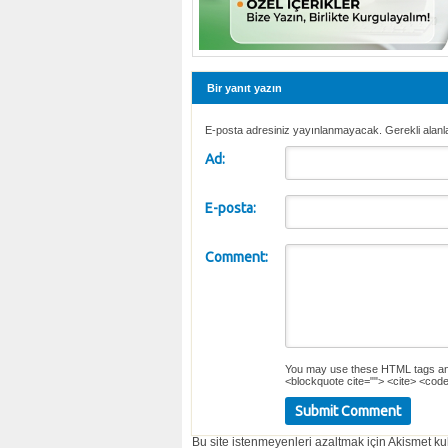
Bir yanıt yazın
E-posta adresiniz yayınlanmayacak. Gerekli alanl
Ad:
E-posta:
Comment:
You may use these
HTML
tags an
<blockquote cite=""> <cite> <code
Bu site istenmeyenleri azaltmak için Akismet kul