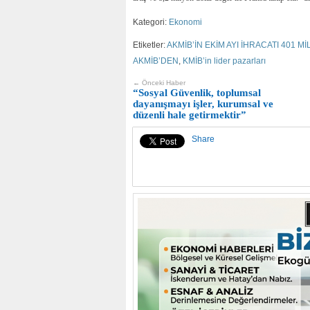
Kategori:
Ekonomi
Etiketler:
AKMİB’İN EKİM AYI İHRACATI 401 M
AKMİB’DEN
,
KMİB’in lider pazarları
← Önceki Haber
“Sosyal Güvenlik, toplumsal
dayanışmayı işler, kurumsal ve
düzenli hale getirmektir”
Share