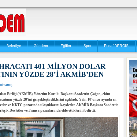
Belediye
Gündem
Eğitim
Spor
Esnaf DERGİSİ
İHRACATI 401 MİLYON DOLAR
ININ YÜZDE 28’İ AKMİB’DEN
pılmamış
ıları Birliği (AKMİB) Yönetim Kurulu Başkanı Saadettin Çağan, ekim
catının yüzde 28’ini gerçekleştirdiklerini açıkladı. Yılın 10’uncu ayında en
evletler ve KKTC pazarında ulaştıklarını kaydeden AKMİB Başkanı Saadettin
eşik Devletler ve Fransa pazarlarında elde ettiklerini belirtti.