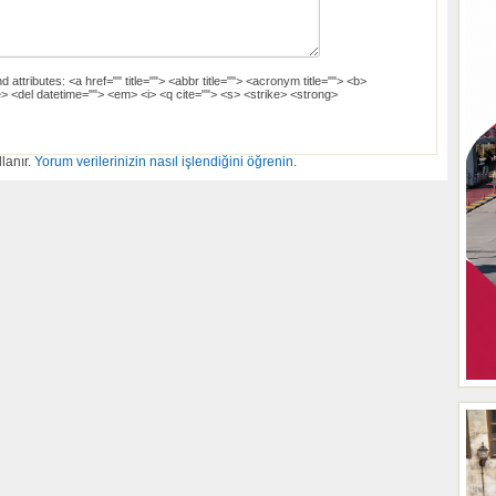
d attributes:
<a href="" title=""> <abbr title=""> <acronym title=""> <b>
> <del datetime=""> <em> <i> <q cite=""> <s> <strike> <strong>
lanır.
Yorum verilerinizin nasıl işlendiğini öğrenin.