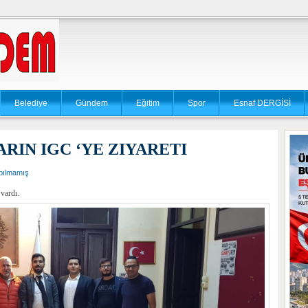
Belediye
Gündem
Eğitim
Spor
Esnaf DERGİSİ
RIN IGC ‘YE ZIYARETI
pılmamış
 vardı.