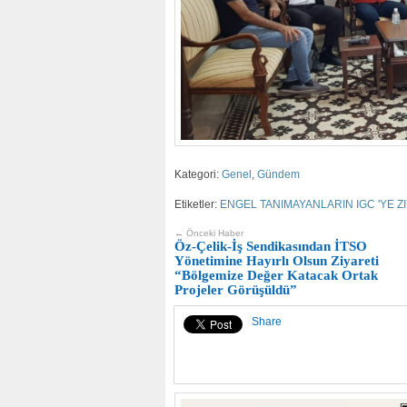
Kategori:
Genel
,
Gündem
Etiketler:
ENGEL TANIMAYANLARIN IGC 'YE Z
← Önceki Haber
Öz-Çelik-İş Sendikasından İTSO
Yönetimine Hayırlı Olsun Ziyareti
“Bölgemize Değer Katacak Ortak
Projeler Görüşüldü”
Share