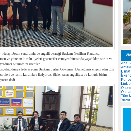
, Hatay Down sendromlu ve engelli derneği Başkanı Neslihan Kanuncu,
Say
n ve yönetim kurulu üyeleri gazeteciler cemiyeti binasında yaşadıkları sorun ve
Ana S
 yardımcı olunmasını istediler.
Antak
 Engelsiz dünya federasyonu Başkanı Serhat Gökpınar, Derneğimiz engelli olan tüm
Esnaf
artileri ve resmi kurumlara iletiyoruz. Bizler zaten engelliyiz bu konuda bizim
İsken
Küny
iyoruz dedi.
Linkle
Önemli
Osma
Tüm M
Yazar