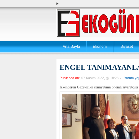
Ana Sayfa
Ekonomi
Siyaset
ENGEL TANIMAYANLA
Published on:
07 Kasım 2022, @ 18:23
/
Yorum ya
İskenderun Gazeteciler cemiyetinin önemli ziyaretçiler