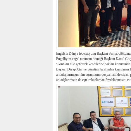
Engelsiz Dünya federasyonu Başkanı Serhat Gökpınar
Engelliyim engel tanımam derneği Başkanı Kamil Göçme
sıkıntıları dile getirerek kendilerine hakları konusunda
Başkan Diyap Atar ve yönetimi tarafından karşılanan
arkadaşlarımızın tüm sorunlarını dosya halinde siyasi p
arkadşlarımızın da eşit imkanlardan faydalanmasını ist