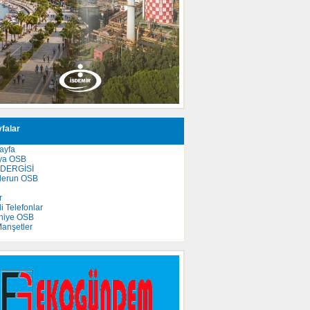
falar
ayfa
ya OSB
 DERGİSİ
derun OSB
e
r
 Telefonlar
niye OSB
anşetler