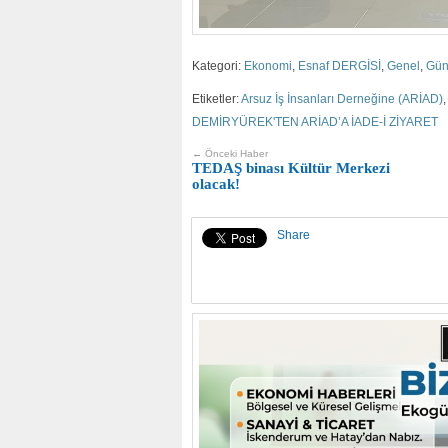
Kategori:
Ekonomi
,
Esnaf DERGİSİ
,
Genel
,
Gü
Etiketler:
Arsuz İş İnsanları Derneğine (ARİAD)
DEMİRYÜREK'TEN ARİAD’A İADE-İ ZİYARET
← Önceki Haber
TEDAŞ binası Kültür Merkezi
olacak!
Share