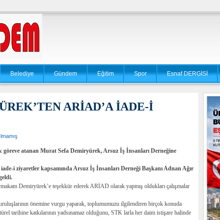
Belediye
Gündem
Eğitim
Spor
Esnaf DERGİSİ
EK’TEN ARİAD’A İADE-İ
ılmamış
 göreve atanan Murat Sefa Demiryürek, Arsuz İş İnsanları Derneğine
iade-i ziyaretler kapsamında Arsuz İş İnsanları Derneği Başkanı Adnan Ağır
eldi.
aymakam Demiryürek’e teşekkür ederek ARİAD olarak yapmış oldukları çalışmalar
ruluşlarının önemine vurgu yaparak, toplumumuzu ilgilendiren birçok konuda
türel tarihine katkılarının yadsınamaz olduğunu, STK larla her daim istişare halinde