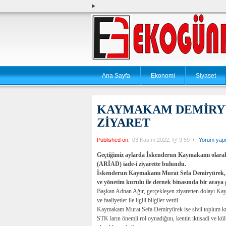
Ana Sayfa
Ekonomi
Siyaset
KAYMAKAM DEMİRYÜR
ZİYARET
Published on:
03 Kasım 2022, @ 9:59
/
Yorum yap
Geçtiğimiz aylarda İskenderun Kaymakamı olarak
(ARİAD) iade-i ziyarette bulundu.
İskenderun
Kaymakamı Murat Sefa Demiryürek,
ve yönetim kurulu ile dernek binasında bir araya g
Başkan Adnan Ağır, gerçekleşen ziyaretten dolayı K
ve faaliyetler ile ilgili bilgiler verdi.
Kaymakam Murat Sefa Demiryürek ise sivil toplum ku
STK ların önemli rol oynadığını, kentin iktisadi ve kül