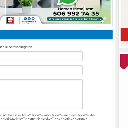
ar
*
ile işaretlenmişlerdir
d attributes:
<a href="" title=""> <abbr title=""> <acronym title=""> <b>
> <del datetime=""> <em> <i> <q cite=""> <s> <strike> <strong>