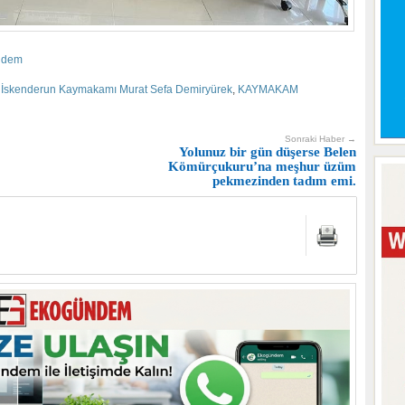
ndem
,
İskenderun Kaymakamı Murat Sefa Demiryürek
,
KAYMAKAM
Sonraki Haber →
Yolunuz bir gün düşerse Belen
Kömürçukuru’na meşhur üzüm
pekmezinden tadım emi.