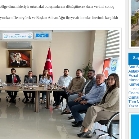
ölge dinamikleriyle ortak akıl buluşmalarına dönüştürerek daha verimli sonuç
aymakam Demiryürek ve Başkan Adnan Ağır ilçeye ait konular üzerinde karşılıklı
Say
Ana S
Antak
Esnaf
İsken
Küny
Linkle
Önemli
Osma
Tüm M
Yazar