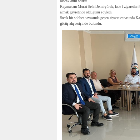
olacaklarını belirtti.
Kaymakam Murat Sefa Demiryürek, iade-i ziyaretleri b
almak gayretinde olduğunu söyledi.
Sıcak bir sohbet havasında geçen ziyaret esnasında K
görüş alışverişinde bulundu.