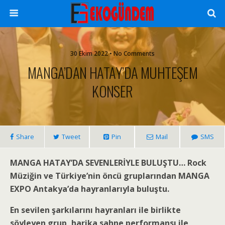
30 Ekim 2022 • No Comments
MANGA’DAN HATAY’DA MUHTEŞEM
KONSER
Share
Tweet
Pin
Mail
SMS
MANGA HATAY’DA SEVENLERİYLE BULUŞTU… Rock
Müziğin ve Türkiye’nin öncü gruplarından MANGA
EXPO Antakya’da hayranlarıyla buluştu.
En sevilen şarkılarını hayranları ile birlikte
söyleyen grup, harika sahne performansı ile