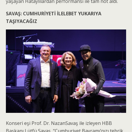
yaşayan Hataylılardan performansı ile tam not aldı.
SAVAŞ: CUMHURİYETİ İLELEBET YUKARIYA
TAŞIYACAĞIZ
Konseri eşi Prof. Dr. NazanSavaş ile izleyen HBB
Başkanı Lütfü Savaş, “Cumhuriyet Bayramı’nızı tebrik