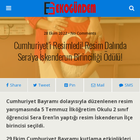
28 Ekim 2022 • No Comments
Cumhuriyet’i Resimledi! Resim Dalında
Sera’ya İskenderun Birinciliği Ödülü!
Share
Tweet
Pin
Mail
SMS
Cumhuriyet Bayramı dolayısıyla düzenlenen resim
yarışmasında 5 Temmuz İlköğretim Okulu 2 sınıf
öğrencisi Sera Eren’in yaptığı resim İskenderun İlçe
birincisi seçildi.
29 Ekim Cumhuriyet Bayramı kutlama etkinlikleri