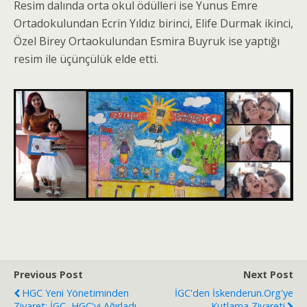
Resim dalında orta okul ödülleri ise Yunus Emre
Ortadokulundan Ecrin Yıldız birinci, Elife Durmak ikinci,
Özel Birey Ortaokulundan Esmira Buyruk ise yaptığı
resim ile üçünçülük elde etti.
Previous Post
Next Post
HGC Yeni Yönetiminden
İGC'den İskenderun.org'ye
Ziyaret: İGC, HGC'yi Ağırladı...
Kutlama Ziyareti