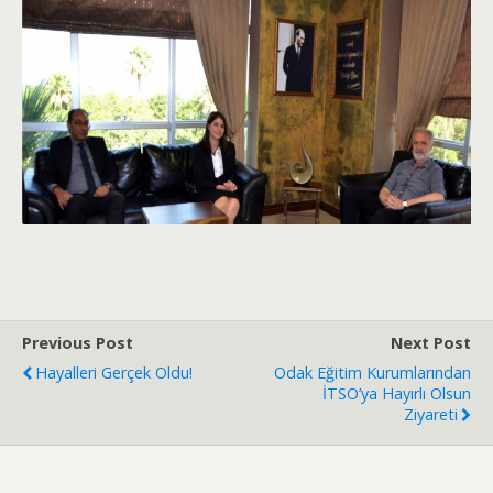
Previous Post
Next Post
Hayalleri Gerçek Oldu!
Odak Eğitim Kurumlarından
İTSO’ya Hayırlı Olsun
Ziyareti