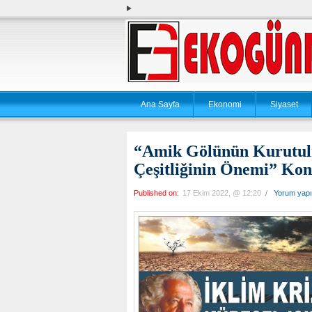
Ana Sayfa
Ekonomi
Siyaset
“Amik Gölünün Kurutulm
Çeşitliğinin Önemi” Kon
Published on:
17 Ekim 2022, @ 12:20
/
Yorum yap