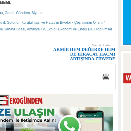
dirildi.
ma
,
Genel
,
Gündem
,
Siyaset
Amik Gölünün Kurutulması ve Hatay’ın Biyolojik Çeşitliğinin Önemi”
 ve Sanayi Odası
,
Antakya TV
,
Ekoloji Ekonomi ve Enerji (3E) Toplumsal
Sonraki Haber →
AKMİB HEM DEĞERDE HEM
DE İHRACAT HACMİ
ARTIŞINDA ZİRVEDE