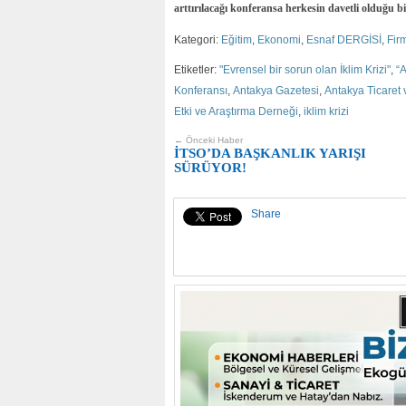
arttırılacağı konferansa herkesin davetli olduğu bil
Kategori:
Eğitim
,
Ekonomi
,
Esnaf DERGİSİ
,
Fir
Etiketler:
"Evrensel bir sorun olan İklim Krizi"
,
“
Konferansı
,
Antakya Gazetesi
,
Antakya Ticaret
Etki ve Araştırma Derneği
,
iklim krizi
← Önceki Haber
İTSO’DA BAŞKANLIK YARIŞI
SÜRÜYOR!
Share