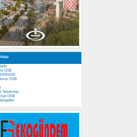
falar
ayfa
ya OSB
 DERGİSİ
derun OSB
e
r
 Telefonlar
niye OSB
anşetler