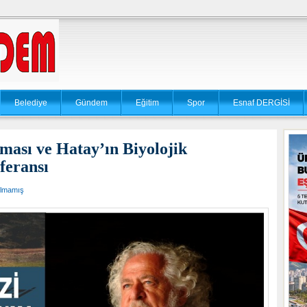
Belediye
Gündem
Eğitim
Spor
Esnaf DERGİSİ
ası ve Hatay’ın Biyolojik
feransı
ılmamış