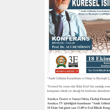
“Amik Gölünün Kurutulması ve Hatay’ın Biyolojik Çe
“Evrensel bir sorun olan İklim Krizi”nin yarattığı son
konuşmacı olarak yer alacağı bir konferans düzenleniy
Antakya Ticaret ve Sanayi Odası, Ekoloji Ekonomi
Antakya TV işbirliğiyle hazırlanan “Amik Gölünü
18 Ekim Salı günü saat 15.00’te Erol Bilecik Kongr