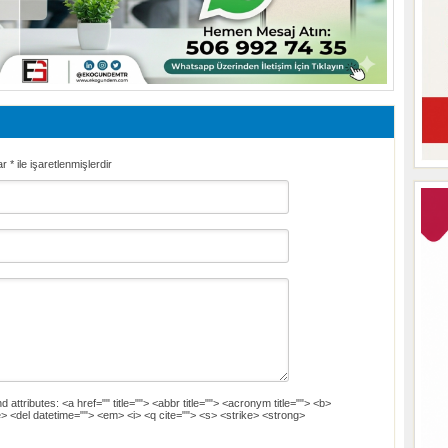
ar
*
ile işaretlenmişlerdir
d attributes:
<a href="" title=""> <abbr title=""> <acronym title=""> <b>
> <del datetime=""> <em> <i> <q cite=""> <s> <strike> <strong>