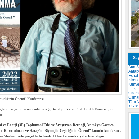
Say
Ana S
Antak
Esnaf
İsken
Küny
Linkle
Önemli
Osma
şitliğinin Önemi” Konferansı
Tüm M
Yazar
uçların ve çözümlerinin anlatılacağı, Biyolog / Yazar Prof. Dr. Ali Demirsoy’un
or.
 ve Enerji (3E) Toplumsal Etki ve Araştırma Derneği, Antakya Gazetesi,
n Kurutulması ve Hatay’ın Biyolojik Çeşitliğinin Önemi” konulu konferans,
e Merkezi’nde gerçekleştirilecek. İklim krizine karşı farkındalığın