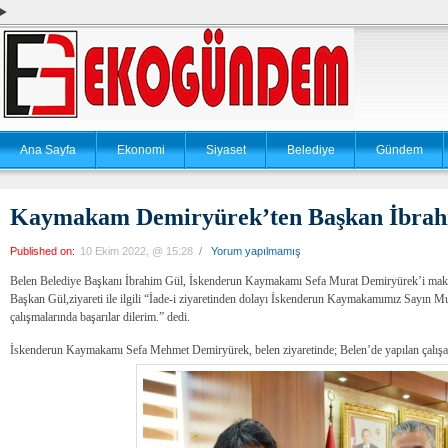
Ana Sayfa
Ekonomi
Siyaset
Belediye
Gündem
Kaymakam Demiryürek’ten Başkan İbrahi
Published on:
10 Ekim 2022, @ 15:28
/
Yorum yapılmamış
Belen Belediye Başkanı İbrahim Gül, İskenderun Kaymakamı Sefa Murat Demiryürek’i maka
Başkan Gül,ziyareti ile ilgili “İade-i ziyaretinden dolayı İskenderun Kaymakamımız Sayın M
çalışmalarında başarılar dilerim.” dedi.
İskenderun Kaymakamı Sefa Mehmet Demiryürek, belen ziyaretinde; Belen’de yapılan çalışamala