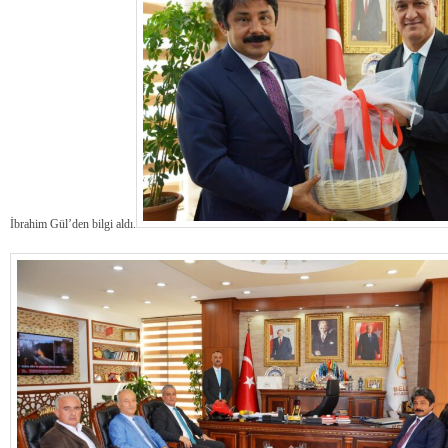
İbrahim Gül’den bilgi aldı.