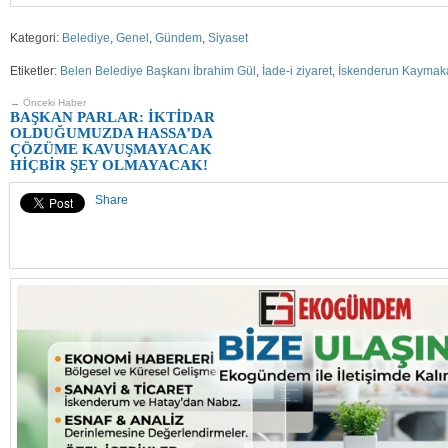
Kategori:
Belediye
,
Genel
,
Gündem
,
Siyaset
Etiketler:
Belen Belediye Başkanı İbrahim Gül
,
İade-i ziyaret
,
İskenderun Kaymaka
← Önceki Haber
BAŞKAN PARLAR: İKTİDAR
OLDUĞUMUZDA HASSA’DA
ÇÖZÜME KAVUŞMAYACAK
HİÇBİR ŞEY OLMAYACAK!
Share