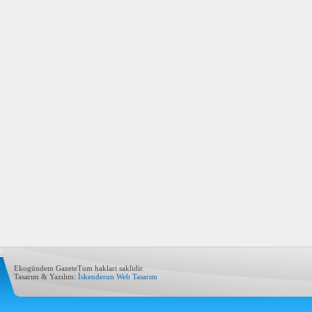
Ekogündem GazeteTum haklari saklidir.
Tasarım & Yazılım:
İskenderun Web Tasarım