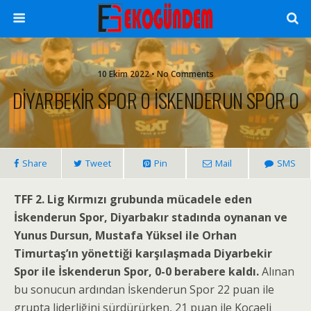
10 Ekim 2022 • No Comments
DİYARBEKİR SPOR 0 İSKENDERUN SPOR 0
Share
Tweet
Pin
Mail
SMS
TFF 2. Lig Kırmızı grubunda mücadele eden
İskenderun Spor, Diyarbakır stadında oynanan ve
Yunus Dursun, Mustafa Yüksel ile Orhan
Timurtaş’ın yönettiği karşılaşmada Diyarbekir
Spor ile İskenderun Spor, 0-0 berabere kaldı.
Alınan
bu sonucun ardından İskenderun Spor 22 puan ile
grupta liderliğini sürdürürken, 21 puan ile Kocaeli