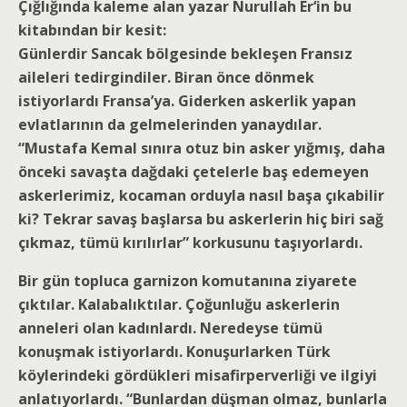
Çığlığı
nda kaleme alan
yazar Nurullah Er
‘in bu
kitabından bir kesit:
Günlerdir Sancak bölgesinde bekleşen Fransız
aileleri tedirgindiler. Biran önce dönmek
istiyorlardı Fransa’ya. Giderken askerlik yapan
evlatlarının da gelmelerinden yanaydılar.
“Mustafa Kemal sınıra otuz bin asker yığmış, daha
önceki savaşta dağdaki çetelerle baş edemeyen
askerlerimiz, kocaman orduyla nasıl başa çıkabilir
ki? Tekrar savaş başlarsa bu askerlerin hiç biri sağ
çıkmaz, tümü kırılırlar” korkusunu taşıyorlardı.
Bir gün topluca garnizon komutanına ziyarete
çıktılar. Kalabalıktılar. Çoğunluğu askerlerin
anneleri olan kadınlardı. Neredeyse tümü
konuşmak istiyorlardı. Konuşurlarken Türk
köylerindeki gördükleri misafirperverliği ve ilgiyi
anlatıyorlardı. “Bunlardan düşman olmaz, bunlarla