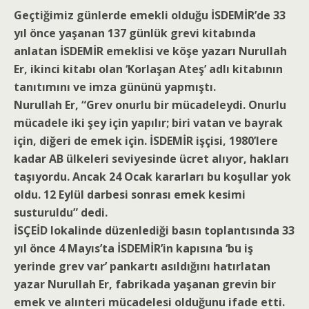
Geçtiğimiz günlerde emekli olduğu İSDEMİR’de 33
yıl önce yaşanan 137 günlük grevi kitabında
anlatan İSDEMİR emeklisi ve köşe yazarı Nurullah
Er, ikinci kitabı olan ‘Korlaşan Ateş’ adlı kitabının
tanıtımını ve imza gününü yapmıştı.
Nurullah Er, “Grev onurlu bir mücadeleydi. Onurlu
mücadele iki şey için yapılır; biri vatan ve bayrak
için, diğeri de emek için. İSDEMİR işçisi, 1980’lere
kadar AB ülkeleri seviyesinde ücret alıyor, hakları
taşıyordu. Ancak 24 Ocak kararları bu koşullar yok
oldu. 12 Eylül darbesi sonrası emek kesimi
susturuldu” dedi.
İSÇEİD lokalinde düzenlediği basın toplantısında 33
yıl önce 4 Mayıs’ta İSDEMİR’in kapısına ‘bu iş
yerinde grev var’ pankartı asıldığını hatırlatan
yazar Nurullah Er, fabrikada yaşanan grevin bir
emek ve alınteri mücadelesi olduğunu ifade etti.