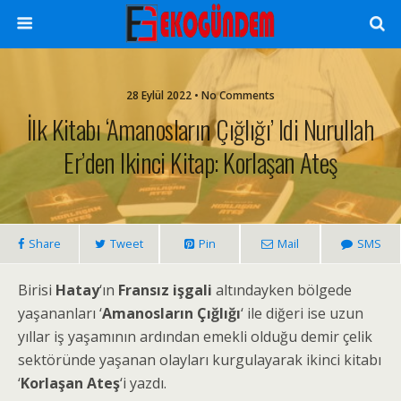
28 Eylül 2022 • No Comments
İlk Kitabı ‘Amanosların Çığlığı’ Idi Nurullah
Er’den Ikinci Kitap: Korlaşan Ateş
Share
Tweet
Pin
Mail
SMS
Birisi
Hatay
‘ın
Fransız işgali
altındayken bölgede
yaşananları ‘
Amanosların Çığlığı
‘ ile diğeri ise uzun
yıllar iş yaşamının ardından emekli olduğu demir çelik
sektöründe yaşanan olayları kurgulayarak ikinci kitabı
‘
Korlaşan Ateş
‘i yazdı.