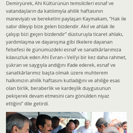
Demiryürek, Ahi Kültürünün temsilcileri esnaf ve
vatandaşların da katılımıyla ahilik haftasının
maneviyatı ve bereketini paylaşan Kaymakam, “Hak ile
sabır dileyip bize gelen bizdendir. Akıl ve ahlak ile
çalışıp bizi geçen bizdendir” düsturuyla ticaret ahlakı,
yardımlaşma ve dayanışma gibi ilkelere dayanan
felsefesi ile günümüzdeki esnaf ve sanatkârlarımıza
kılavuzluk eden Ahi Evran-ı Veli’yi bir kez daha rahmet,
şükran ve saygıyla andığını ifade ederek, esnaf ve
sanatkârlarımız başta olmak üzere muhterem
halkımızın ahilik haftasını kutladığını ve ahiliğe esas
olan birlik, beraberlik ve kardeşlik duygusunun
pekişerek devam etmesini canı gönülden niyaz
ettiğini” dile getirdi.