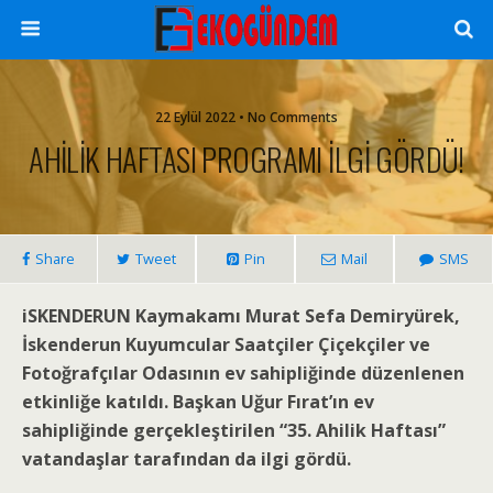
22 Eylül 2022 • No Comments
AHİLİK HAFTASI PROGRAMI İLGİ GÖRDÜ!
Share
Tweet
Pin
Mail
SMS
iSKENDERUN Kaymakamı Murat Sefa Demiryürek,
İskenderun Kuyumcular Saatçiler Çiçekçiler ve
Fotoğrafçılar Odasının ev sahipliğinde düzenlenen
etkinliğe katıldı. Başkan Uğur Fırat’ın ev
sahipliğinde gerçekleştirilen “35. Ahilik Haftası”
vatandaşlar tarafından da ilgi gördü.