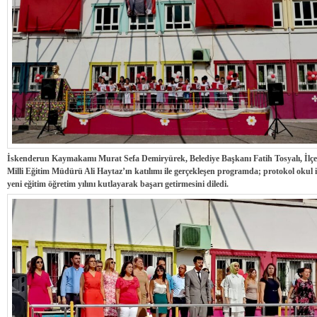
İskenderun Kaymakamı Murat Sefa Demiryürek, Belediye Başkanı Fatih Tosyalı, İlç
Milli Eğitim Müdürü Ali Haytaz’ın katılımı ile gerçekleşen programda; protokol okul i
yeni eğitim öğretim yılını kutlayarak başarı getirmesini diledi.