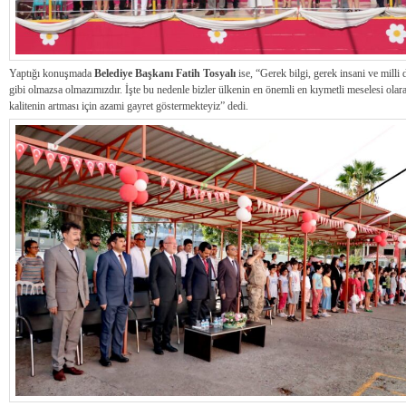
Yaptığı konuşmada
Belediye Başkanı Fatih Tosyalı
ise, “Gerek bilgi, gerek insani ve milli
gibi olmazsa olmazımızdır. İşte bu nedenle bizler ülkenin en önemli en kıymetli meselesi ola
kalitenin artması için azami gayret göstermekteyiz” dedi.