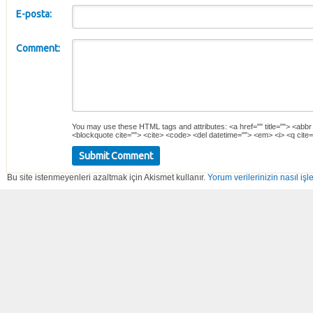
E-posta:
Comment:
You may use these
HTML
tags and attributes:
<a href="" title=""> <abbr
<blockquote cite=""> <cite> <code> <del datetime=""> <em> <i> <q cite=
Bu site istenmeyenleri azaltmak için Akismet kullanır.
Yorum verilerinizin nasıl işl