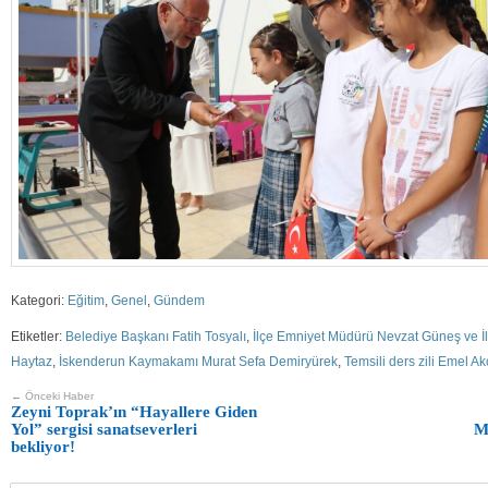
Kategori:
Eğitim
,
Genel
,
Gündem
Etiketler:
Belediye Başkanı Fatih Tosyalı
,
İlçe Emniyet Müdürü Nevzat Güneş ve İlç
Haytaz
,
İskenderun Kaymakamı Murat Sefa Demiryürek
,
Temsili ders zili Emel Ak
← Önceki Haber
Zeyni Toprak’ın “Hayallere Giden
Yol” sergisi sanatseverleri
M
bekliyor!