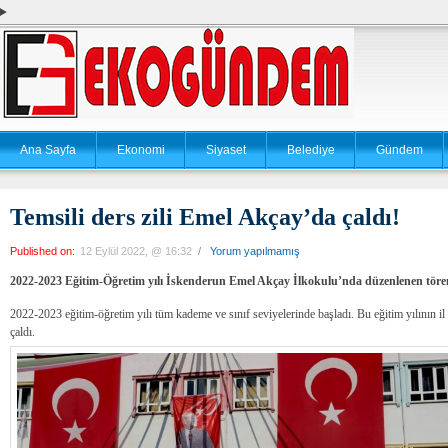
Ana Sayfa
Ekonomi
Siyaset
Belediye
Gündem
Temsili ders zili Emel Akçay’da çaldı!
Published on:
12 Eylül 2022, @ 16:32
/
Yorum yapılmamış
2022-2023 Eğitim-Öğretim yılı İskenderun Emel Akçay İlkokulu’nda düzenlenen töre
2022-2023 eğitim-öğretim yılı tüm kademe ve sınıf seviyelerinde başladı. Bu eğitim yılının il
çaldı.