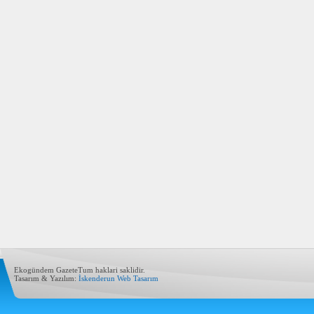
Ekogündem GazeteTum haklari saklidir.
Tasarım & Yazılım:
İskenderun Web Tasarım